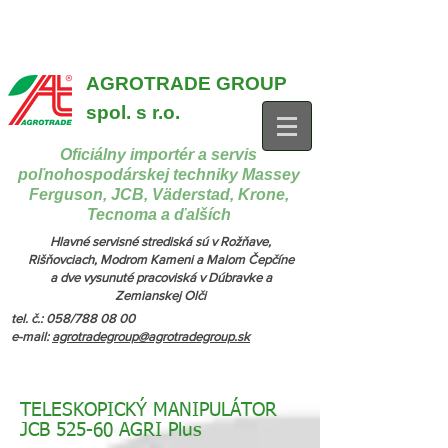
{ "@context": "https://schema.org", "@type": "CollectionPage",
"name": "Stroje na manipuláciu a nakladanie", "description": "MX,
JCB", "url": "https://www.agrotradegroup.sk/manipulan-technika" } {
"@context": "https://schema.org", "@type": "CollectionPage",
"name": "Stroje na kŕmenie a podstielanie", "description": "Trioliet",
"url": "https://www.agrotradegroup.sk/stroje-pre-zivocisnu-vyrobu" }
AGROTRADE GROUP
spol. s r.o.
Oficiálny importér a servis
poľnohospodárskej techniky Massey
Ferguson, JCB, Väderstad, Krone,
Tecnoma a ďalších
Hlavné servisné strediská sú v Rožňave,
Rišňovciach, Modrom Kameni a Malom Čepčíne
a dve vysunuté pracoviská v Dúbravke a
Zemianskej Olči
tel. č.: 058/788 08 00
e-mail:
agrotradegroup@agrotradegroup.sk
TELESKOPICKÝ MANIPULÁTOR
JCB 525-60 AGRI Plus