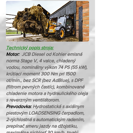
Technický popis stroja:
Motor:
JCB Diesel od Kohler emisná
norma Stage V, 4 valce, chladený
vodou, nominálny výkon 74 PS (55 kW),
krútiaci moment 300 Nm pri 1500
ot/min., bez SCR (bez AdBlue), s DPF
(filtrom pevných častíc), kombinované
chladenie motora a hydraulického oleja
s reverzným ventilátorom.
Prevodovka:
Hydrostatická s axiálnym
piestovým LOADSENSING čerpadlom,
2-rýchlostná s automatickým radením,
prepínač smeru jazdy na džojstiku,
maximálna rýchlosť 30 km/h, trvalý