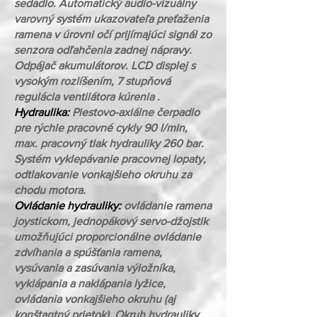
sedadlo. Automatický audio-vizuálny
varovný systém ukazovateľa preťaženia
ramena v úrovni očí prijímajúci signál zo
senzora odľahčenia zadnej nápravy.
Odpájač akumulátorov. LCD displej s
vysokým rozlíšením, 7 stupňová
regulácia ventilátora kúrenia .
Hydraulika:
Piestovo-axiálne čerpadlo
pre rýchle pracovné cykly 90 l/min,
max. pracovný tlak hydrauliky 260 bar.
Systém vyklepávanie pracovnej lopaty,
odtlakovanie vonkajšieho okruhu za
chodu motora.
Ovládanie hydrauliky:
ovládanie ramena
joystickom, jednopákový servo-džojstik
umožňujúci proporcionálne ovládanie
zdvíhania a spúšťania ramena,
vysúvania a zasúvania výložníka,
vyklápania a naklápania lyžice,
ovládania vonkajšieho okruhu (aj
konštantný prietok). Okruh hydrauliky