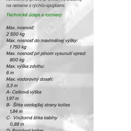
na ramene s rýchlo-spojkami.
Technické údaje a rozmery:
Max. nosnosť:
2 500 kg
Max. nosnosť do maximálnej výšky:
1 750 kg
Max. nosnosť pri plnom vysunutí vpred:
800 kg
Max. výška zdvihu:
6 m
Max. vodorovný dosah:
3,3 m
A- Celková výška
1,97 m
B- Šírka vonkajšej strany kolies
1,84 m
C- Vnútorná šírka kabíny
0,88 m
D- Rozchod kolies