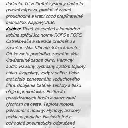
riadenia. Tri voliteľné systémy riadenia:
predná náprava, predná aj zadná
protichodne a krabí chod prepínateľné
manuálne. Nápravy JCB.
Kabína:
Tichá, bezpečná a komfortná
kabína splňujúca normy ROPS a FOPS.
Ostrekovače a stierače predného a
zadného skla. Klimatizácia a kúrenie.
Ofukovanie predného, zadného skla.
Otvárateľné zadné okno. Varovný
audio-vizuálny výstražný systém teploty
chlad. kvapaliny, vody v palive, tlaku
mot.oleja, zaneseného vzduchového
filtra, dobíjania batérie, teploty a tlaku
oleja v prevodovke. Počítadlo
prevádzkových hodín a ukazovateľ
rýchlosti na ceste. Teplota motora,
palivomer a hodiny. Plynový, brzdový
pedál na podlahe. Nastaviteľné a
pohodlné pneumaticky odpružené