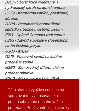
B213 - Džojstikové ovládanie, 1
hydraulický okruh na konci ramena
C252 - Komfortná kabína, presklená,
kúrenie
D208 - Pneumaticky odpružené
sedadlo s bezpečnostným pásom
E213 - Upínač Compact tool carrier
F263 - Návod a popisy v slovenskom
alebo českom jazyku
G203 - Maják
G219 - Pracovné svetlá na kabíne
predné aj zadné
H260 - Samosvorný diferenciál na
prednej náprave
K200 - Mazací lis (dekalamitka)
K260 - Klimatizácia
S202 - SRS odpružené rameno
Táto stránka využíva cookies na
spravovanie, vylepšovanie a
Cena nákup stroj aj náradie
prispôsobovanie obsahu vašim
68 296-
potrebám. Používaním tejto stránky