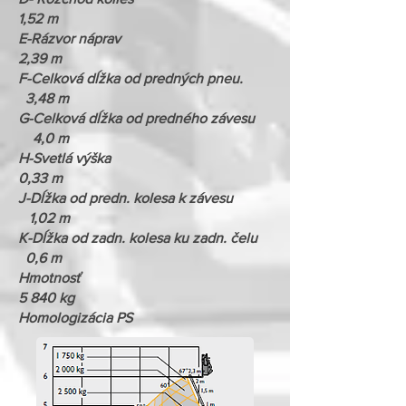
1,52 m
E-Rázvor náprav
2,39 m
F-Celková dĺžka od predných pneu.
3,48 m
G-Celková dĺžka od predného závesu
4,0 m
H-Svetlá výška
0,33 m
J-Dĺžka od predn. kolesa k závesu
1,02 m
K-Dĺžka od zadn. kolesa ku zadn. čelu
0,6 m
Hmotnosť
5 840 kg
Homologizácia PS