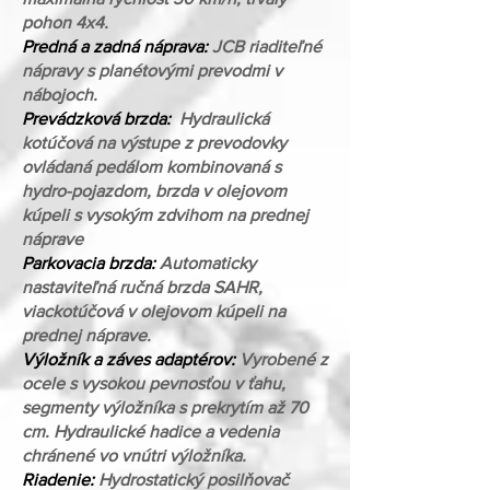
pohon 4x4.
Predná a zadná náprava:
JCB riaditeľné
nápravy s planétovými prevodmi v
nábojoch.
Prevádzková brzda:
Hydraulická
kotúčová na výstupe z prevodovky
ovládaná pedálom kombinovaná s
hydro-pojazdom, brzda v olejovom
kúpeli s vysokým zdvihom na prednej
náprave
Parkovacia brzda:
Automaticky
nastaviteľná ručná brzda SAHR,
viackotúčová v olejovom kúpeli na
prednej náprave.
Výložník a záves adaptérov:
Vyrobené z
ocele s vysokou pevnosťou v ťahu,
segmenty výložníka s prekrytím až 70
cm. Hydraulické hadice a vedenia
chránené vo vnútri výložníka.
Riadenie:
Hydrostatický posilňovač