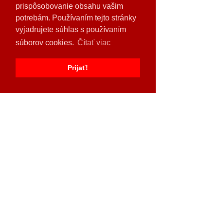
prispôsobovanie obsahu vašim
Feb 5
potrebám. Používaním tejto stránky
vyjadrujete súhlas s používaním
Využite akciovú ponuku na
súborov cookies.
Čítať viac
traktory MF aj v roku 2026.
Prijať!
Dec 10, 2025