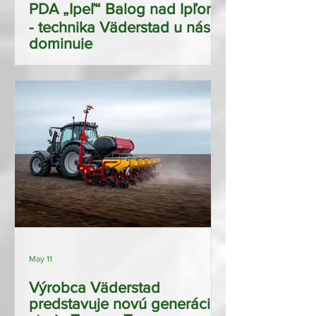
PDA „Ipeľ“ Balog nad Ipľom
- technika Väderstad u nás
dominuje
May 11
Výrobca Väderstad
predstavuje novú generáciu