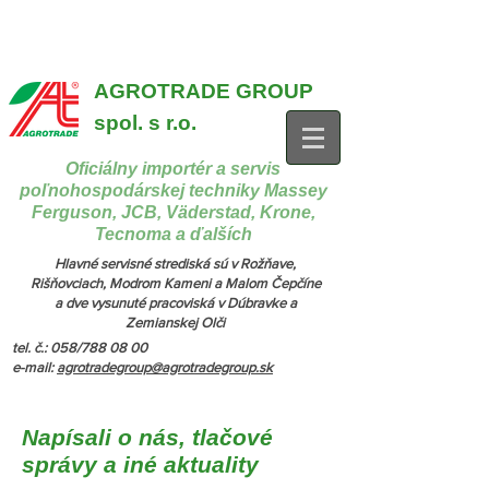
{ "@context": "https://schema.org", "@type": "CollectionPage",
"name": "Stroje na manipuláciu a nakladanie", "description": "MX,
JCB", "url": "https://www.agrotradegroup.sk/manipulan-technika" } {
"@context": "https://schema.org", "@type": "CollectionPage",
"name": "Stroje na kŕmenie a podstielanie", "description": "Trioliet",
"url": "https://www.agrotradegroup.sk/stroje-pre-zivocisnu-vyrobu" }
AGROTRADE GROUP
spol. s r.o.
Oficiálny importér a servis
poľnohospodárskej techniky Massey
Ferguson, JCB, Väderstad, Krone,
Tecnoma a ďalších
Hlavné servisné strediská sú v Rožňave,
Rišňovciach, Modrom Kameni a Malom Čepčíne
a dve vysunuté pracoviská v Dúbravke a
Zemianskej Olči
tel. č.: 058/788 08 00
e-mail:
agrotradegroup@agrotradegroup.sk
Napísali o nás, tlačové
správy a iné aktuality