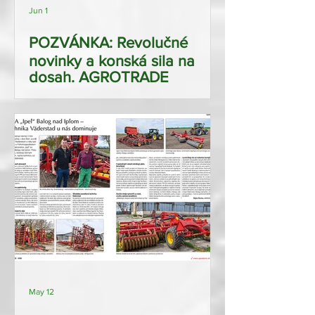
Jun 1
POZVÁNKA: Revolučné
novinky a konská sila na
dosah. AGROTRADE
GROUP láka na 15. ročník
Celoslovenského dňa poľa v
Dolnej Krupej
May 12