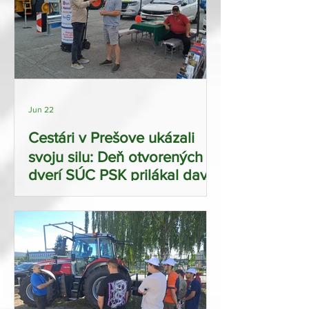
Jun 22
Cestári v Prešove ukázali
svoju silu: Deň otvorených
dverí SÚC PSK prilákal davy,
zažiarila aj technika od
Agrotrade Group Rožňava!