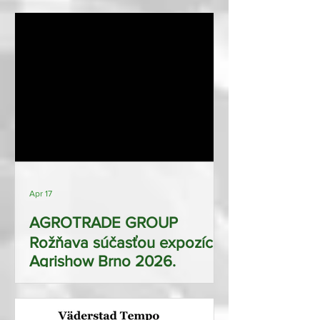
výhľad z traktora
Apr 17
AGROTRADE GROUP
Rožňava súčasťou expozície
Agrishow Brno 2026.