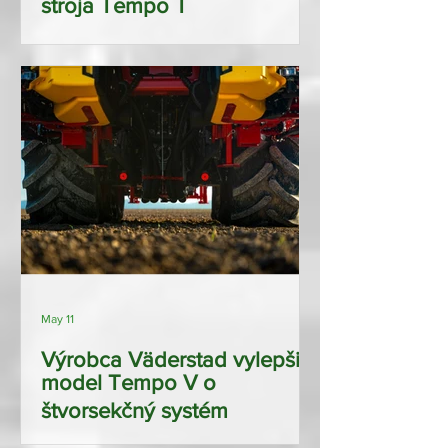
stroja Tempo T
May 11
Výrobca Väderstad vylepšil
model Tempo V o
štvorsekčný systém
dávkovania hnojiva a lepší