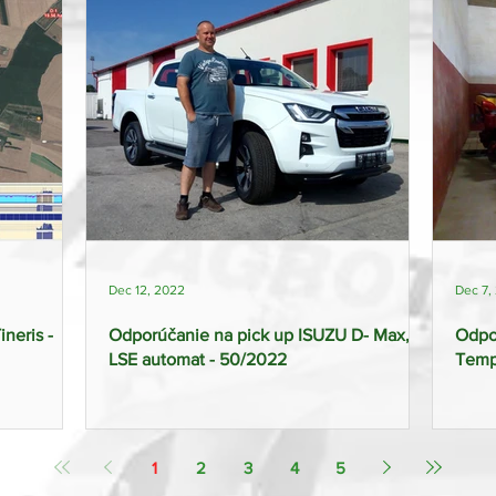
Dec 12, 2022
Dec 7,
neris -
Odporúčanie na pick up ISUZU D- Max,
Odpo
LSE automat - 50/2022
Tempo
1
2
3
4
5