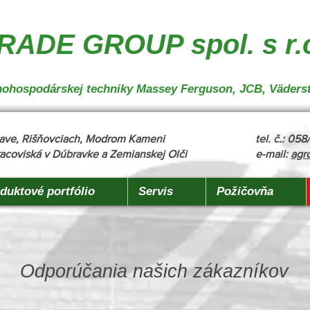
nakladanie", "description": "MX, JCB", "url": "https://www.agrotradegroup.sk/manipulan-technika"
robu" }
ADE GROUP spol. s r.
oľnohospodárskej techniky Massey Ferguson, JCB, Väders
žňave, Rišňovciach, Modrom Kameni
tel. č.: 05
acoviská v Dúbravke a Zemianskej Olči
e-mail:
agr
duktové portfólio
Servis
Požičovňa
Odporúčania našich zákazníkov