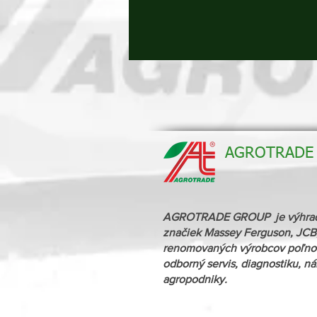
AGROTRADE G
AGROTRADE GROUP je výhradný 
značiek Massey Ferguson, JCB,
renomovaných výrobcov poľnoh
odborný servis, diagnostiku, n
agropodniky.