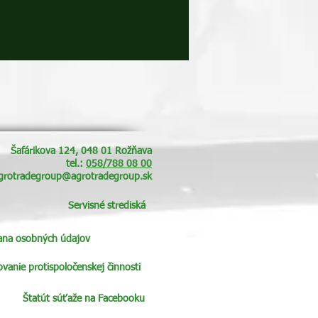
Šafárikova 124, 048 01 Rožňava
tel.:
058/788 08 00
grotradegroup@agrotradegroup.sk
Servisné strediská
ana osobných údajov
anie protispoločenskej činnosti
Štatút súťaže na Facebooku