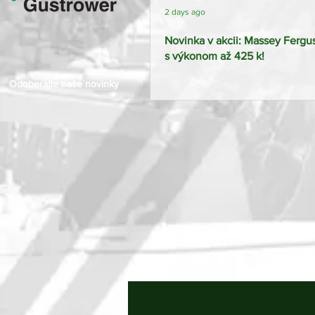
2 days ago
Novinka v akcii: Massey Ferg
s výkonom až 425 k!
Odoberajte naše novinky