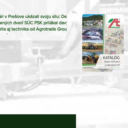
ri v Prešove ukázali svoju silu: Deň
ených dverí SÚC PSK prilákal davy,
rila aj technika od Agrotrade Group
ava!