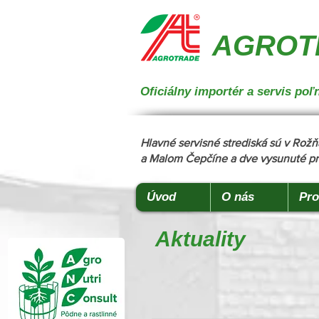
{ "@context": "https://schema.org", "@type": "CollectionPage", "name": "Stroje na manipuláciu a 
podstielanie", "description": "Trioliet", "url": "https://www.agrotradegroup.sk/stroje-pre-zivocisnu-vy
AGROTR
Oficiálny importér a servis p
Hlavné servisné strediská sú v Ro
a Malom Čepčíne a dve vysunuté pr
Úvod
O nás
Pro
Aktuality