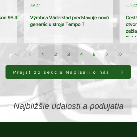
Jul 27
Jun 22
uson 9S.425
Výrobca Väderstad predstavuje novú
Cestá
generáciu stroja Tempo T
otvor
zažia
Rožň
1
2
3
4
5
Prejsť do sekcie Napísali o nás
Najbližšie udalosti a podujatia