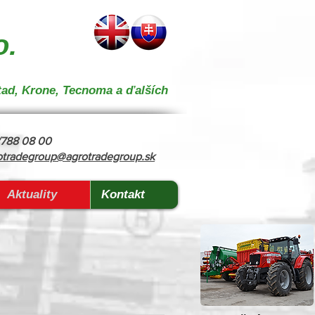
 } { "@context": "https://schema.org", "@type": "CollectionPage", "name": "Stroje na kŕmenie a
o.
tad, Krone, Tecnoma a ďalších
8/788 08 00
otradegroup@agrotradegroup.sk
Aktuality
Kontakt