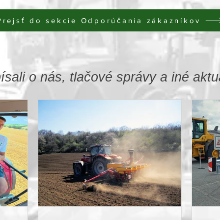
Prejsť do sekcie Odporúčania zákazníkov
sali o nás, tlačové správy a iné aktua