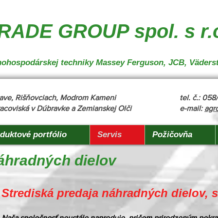
nakladanie", "description": "MX, JCB", "url": "https://www.agrotradegroup.sk/manipulan-technika"
robu" }
ADE GROUP spol. s r.
oľnohospodárskej techniky Massey Ferguson, JCB, Väders
žňave, Rišňovciach, Modrom Kameni
tel. č.: 05
acoviská v Dúbravke a Zemianskej Olči
e-mail:
agr
duktové portfólio
Servis
Požičovňa
náhradných dielov
Strediská predaja náhradných dielov, 
Naša spoločnosť neustále napreduje, pričom prirodzeným pokra