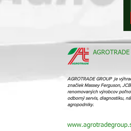
AGROTRADE G
AGROTRADE GROUP je výhradný 
značiek Massey Ferguson, JCB,
renomovaných výrobcov poľnoh
odborný servis, diagnostiku, n
agropodniky.
www.agrotradegroup.