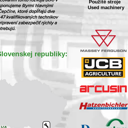
Použité stroje
isponujeme štyrmi hlavnými
Used machinery
epčíne, ktoré dopĺňajú dve
47 kvalifikovaných technikov
ipravení zabezpečiť rýchly a
trebujú.
ovenskej republiky:
AVA