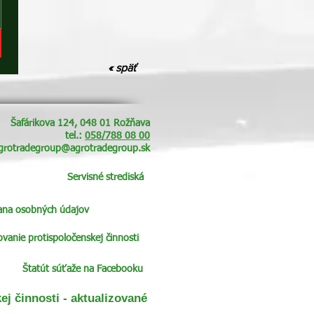
« späť
Šafárikova 124, 048 01 Rožňava
tel.:
058/788 08 00
grotradegroup@agrotradegroup.sk
Servisné strediská
ana osobných údajov
anie protispoločenskej činnosti
Štatút súťaže na Facebooku
j činnosti - aktualizované