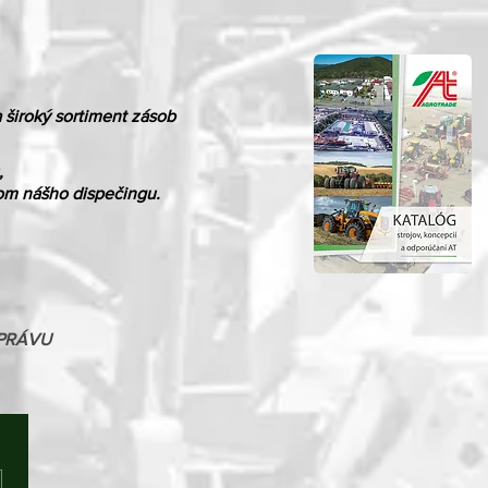
 široký sortiment zásob
,
vom nášho dispečingu.
PRÁVU