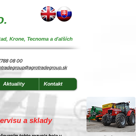
 } { "@context": "https://schema.org", "@type": "CollectionPage", "name": "Stroje na kŕmenie a
o.
tad, Krone, Tecnoma a ďalších
8/788 08 00
otradegroup@agrotradegroup.sk
Aktuality
Kontakt
servisu
a sklady
čovaním tohto rozvoja bolo v