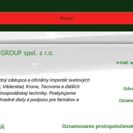
Poslať
ROUP spol. s r.o.
e-mail:
a
zástupca a oficiálny importér svetových
 Väderstad, Krone, Tecnoma a ďalších
Ochr
ospodárskej techniky. Poskytujeme
áhradné diely a podporu pre farmárov a
Oznamov
Oznamovanie protispoločenske
sk