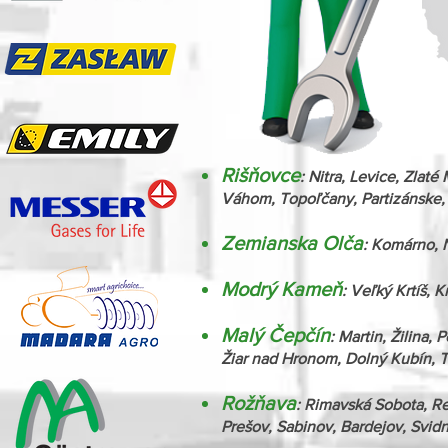
Rišňovce
: Nitra, Levice, Zlat
Váhom, Topoľčany, Partizánske, T
Zemianska Olča
: Komárno, N
Modrý Kameň
: Veľký Krtíš, 
Malý Čepčín
: Martin, Žilina,
Žiar nad Hronom, Dolný Kubín, 
Rožňava
: Rimavská Sobota, R
Prešov, Sabinov, Bardejov, Svid