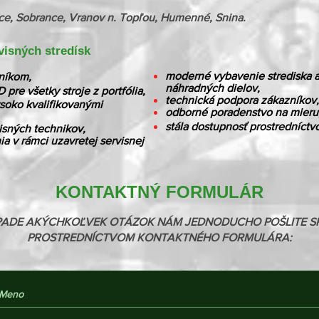
vce, Sobrance, Vranov n. Topľou, Humenné, Snina.
visných stredísk
moderné vybavenie strediska a
zníkom,
náhradných dielov,
re všetky stroje z portfólia,
technická podpora zákazníkov,
ysoko kvalifikovanými
odborné poradenstvo na mieru
stála dostupnosť prostredníct
isných technikov,
a v rámci uzavretej servisnej
KONTAKTNÝ FORMULÁR
ÍPADE AKÝCHKOĽVEK OTÁZOK NÁM JEDNODUCHO POŠLITE S
PROSTREDNÍCTVOM KONTAKTNÉHO FORMULÁRA:
Meno