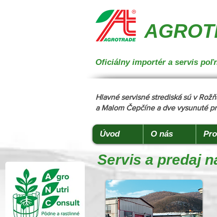
{ "@context": "https://schema.org", "@type": "CollectionPage", "name": "Stroje na manipuláciu a 
podstielanie", "description": "Trioliet", "url": "https://www.agrotradegroup.sk/stroje-pre-zivocisnu-vy
AGROTR
Oficiálny importér a servis p
Hlavné servisné strediská sú v Ro
a Malom Čepčíne a dve vysunuté pr
Úvod
O nás
Pro
Servis a predaj 