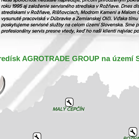
roku 1995 aj založenie servisného strediska v Rožňave. Dnes d
strediskami v Rožňave, Rišňovciach, Modrom Kameni a Malom Č
vysunuté pracoviská v Dúbravke a Zemianskej Olči. Vďaka tímu 
poskytujeme servisné služby na celom území Slovenska. Sme pr
profesionálny servis presne vtedy, keď ho naši klienti najviac po
tredísk AGROTRADE GROUP na území Sl
MALÝ ČEPČÍN
ROŽŇ