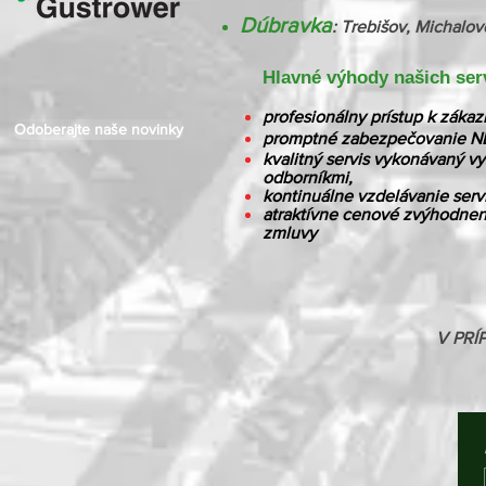
Dúbravka
: Trebišov, Michalo
Hlavné výhody našich ser
profesionálny prístup k záka
Odoberajte naše novinky
promptné zabezpečovanie ND p
kvalitný servis vykonávaný v
odborníkmi,
kontinuálne vzdelávanie serv
atraktívne cenové zvýhodneni
zmluvy
V PR