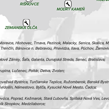
RIŠŇOVCE
MODRÝ KAMEŇ
ZEMIANSKA OLČA
é Moravce, Hlohovec, Trnava, Pezinok, Malacky, Senica, Skalica, 
renčín, Bánovce n. Bebravou, Prievidza, Ilava, Púchov, Žarnovic
ové Zámky, Šaľa, Galanta, Dunajská Streda, Senec, Bratislava;
Krupina, Lučenec, Poltár, Detva, Zvolen;
 Považská Bystrica, Turčianske Teplice, Ružomberok, Banská Bystr
Tvrdošín, Námestovo, Bytča, Kysucké Nové Mesto, Čadca;
evúca, Poprad, Kežmarok, Stará Ľubovňa, Spišská Nová Ves, Levo
ník Stropkov, Medzilaborce;