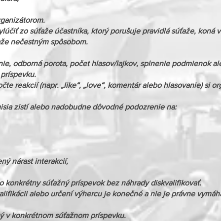
ganizátorom.
ylúčiť zo súťaže účastníka, ktorý porušuje pravidlá súťaže, koná
ťaže nečestným spôsobom.
ie, odborná porota, počet hlasov/lajkov, splnenie podmienok 
príspevku.
te reakcií (napr. „like“, „love“, komentár alebo hlasovanie) si o
isia zistí alebo nadobudne dôvodné podozrenie na:
ý nárast interakcií,
o konkrétny súťažný príspevok bez náhrady diskvalifikovať.
lifikácii alebo určení výhercu je konečné a nie je právne vymáh
ý v konkrétnom súťažnom príspevku.