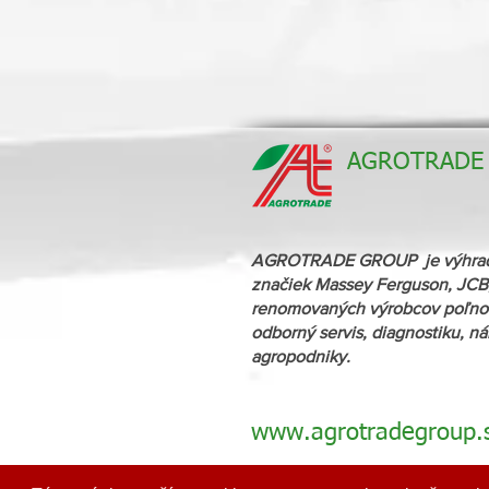
AGROTRADE G
AGROTRADE GROUP je výhradný 
značiek Massey Ferguson, JCB,
renomovaných výrobcov poľnoh
odborný servis, diagnostiku, n
agropodniky.
www.agrotradegroup.