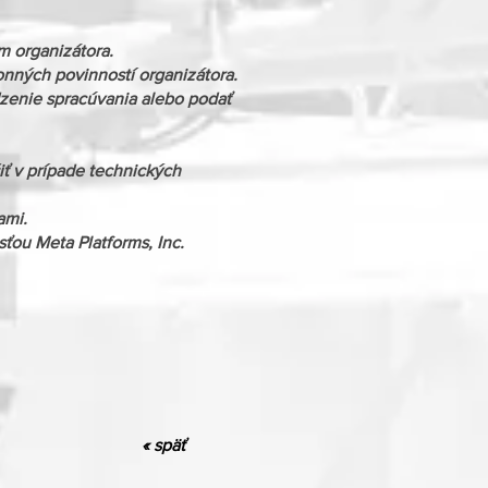
 organizátora.
nných povinností organizátora.
zenie spracúvania alebo podať
šiť v prípade technických
ami.
ou Meta Platforms, Inc.
« späť