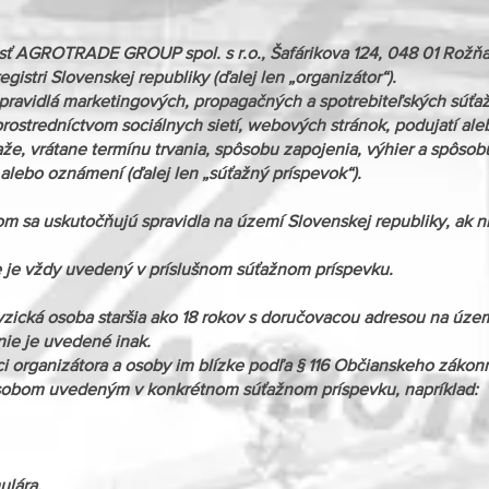
sť AGROTRADE GROUP spol. s r.o., Šafárikova 124, 048 01 Rožňav
istri Slovenskej republiky (ďalej len „organizátor“).
pravidlá marketingových, propagačných a spotrebiteľských súťa
ostredníctvom sociálnych sietí, webových stránok, podujatí al
e, vrátane termínu trvania, spôsobu zapojenia, výhier a spôso
alebo oznámení (ďalej len „súťažný príspevok“).
m sa uskutočňujú spravidla na území Slovenskej republiky, ak ni
 je vždy uvedený v príslušnom súťažnom príspevku.
zická osoba staršia ako 18 rokov s doručovacou adresou na územ
ie je uvedené inak.
i organizátora a osoby im blízke podľa § 116 Občianskeho zákonn
ôsobom uvedeným v konkrétnom súťažnom príspevku, napríklad:
ulára,