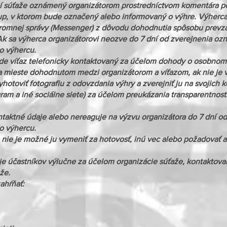
í súťaže oznámený organizátorom prostredníctvom komentára p
oup, v ktorom bude označený alebo informovaný o výhre. Výherca
romnej správy (Messenger) z dôvodu dohodnutia spôsobu prevzat
k sa výherca organizátorovi neozve do 7 dní od zverejnenia ozn
o výhercu.
de víťaz telefonicky kontaktovaný za účelom dohody o osobnom 
mieste dohodnutom medzi organizátorom a víťazom, ak nie je v 
yhotoviť fotografiu z odovzdania výhry a zverejniť ju na svojic
ram a iné sociálne siete) za účelom preukázania transparentnost
taktné údaje alebo nereaguje na výzvu organizátora do 7 dní od 
o výhercu.
nie je možné ju vymeniť za hotovosť, inú vec alebo požadovať al
e účastníkov výlučne za účelom organizácie súťaže, kontaktova
že.
ahŕňať: