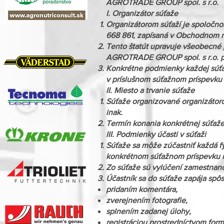
AGROTRADE GROUP spol. s r.o.
I. Organizátor súťaže
Organizátorom súťaží je spoločno
668 861, zapísaná v Obchodnom reg
Tento štatút upravuje všeobecné 
AGROTRADE GROUP spol. s r.o. pr
Konkrétne podmienky každej súťaž
v príslušnom súťažnom príspevku 
II. Miesto a trvanie súťaže
Súťaže organizované organizátoro
inak.
Termín konania konkrétnej súťaže
III. Podmienky účasti v súťaži
Súťaže sa môže zúčastniť každá fy
konkrétnom súťažnom príspevku n
Zo súťaže sú vylúčení zamestnanc
Účastník sa do súťaže zapája sp
pridaním komentára,
zverejnením fotografie,
splnením zadanej úlohy,
registráciou prostredníctvom form