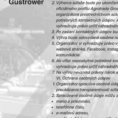
Výherca súťaže bude po ukončen
oficiálneho profilu Agrotrade Gr
organizátora prostredníctvom súk
potrebných kontaktných údajov. A
vyhradzuje právo určiť náhradnéh
Odoberajte naše novinky
Po zaslaní kontaktných údajov bu
Výhra bude odovzdaná osobne na 
Organizátor si vyhradzuje právo v
webová stránka, Facebook, Instag
komunikácie.
Ak víťaz neposkytne potrebné kon
vyhradzuje právo určiť náhradnéh
Na výhru nevzniká právny nárok a 
VI. Ochrana osobných údajov
Organizátor spracúva osobné údaj
preukázania transparentnosti súťa
Spracúvané osobné údaje môžu z
meno a priezvisko,
telefónne číslo,
e-mailovú adresu,