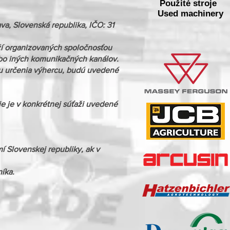
Použité stroje
Used machinery
a, Slovenská republika, IČO: 31
ží organizovaných spoločnosťou
ebo iných komunikačných kanálov.
bu určenia výhercu, budú uvedené
e je v konkrétnej súťaži uvedené
í Slovenskej republiky, ak v
íka.