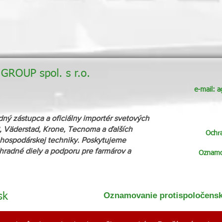
ROUP spol. s r.o.
e-mail:
a
zástupca a oficiálny importér svetových
 Väderstad, Krone, Tecnoma a ďalších
Ochr
ospodárskej techniky. Poskytujeme
áhradné diely a podporu pre farmárov a
Oznamov
Oznamovanie protispoločenske
sk