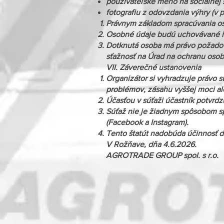
používateľské meno na sociálnej s
fotografiu z odovzdania výhry (v 
Právnym základom spracúvania os
Osobné údaje budú uchovávané ib
Dotknutá osoba má právo požadov
sťažnosť na Úrad na ochranu oso
VII. Záverečné ustanovenia
Organizátor si vyhradzuje právo súť
problémov, zásahu vyššej moci a
Účasťou v súťaži účastník potvrdz
Súťaž nie je žiadnym spôsobom sp
(Facebook a Instagram).
Tento štatút nadobúda účinnosť d
V Rožňave, dňa 4.6.2026.
AGROTRADE GROUP spol. s r.o.