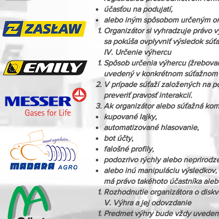
účasťou na podujatí,
alebo iným spôsobom určeným or
Organizátor si vyhradzuje právo v
sa pokúša ovplyvniť výsledok sú
IV. Určenie výhercu
Spôsob určenia výhercu (žrebovan
uvedený v konkrétnom súťažnom 
V prípade súťaží založených na poč
preveriť pravosť interakcií.
Ak organizátor alebo súťažná kom
kupované lajky,
automatizované hlasovanie,
bot účty,
falošné profily,
podozrivo rýchly alebo neprirodzen
alebo inú manipuláciu výsledkov,
má právo takéhoto účastníka aleb
Rozhodnutie organizátora o diskva
V. Výhra a jej odovzdanie
Predmet výhry bude vždy uveden