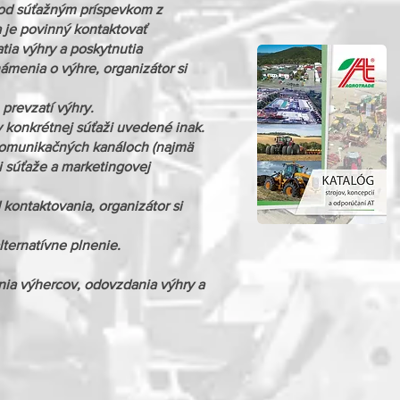
od súťažným príspevkom z
 je povinný kontaktovať
ia výhry a poskytnutia
ámenia o výhre, organizátor si
prevzatí výhry.
konkrétnej súťaži uvedené inak.
h komunikačných kanáloch (najmä
i súťaže a marketingovej
kontaktovania, organizátor si
ternatívne plnenie.
nia výhercov, odovzdania výhry a