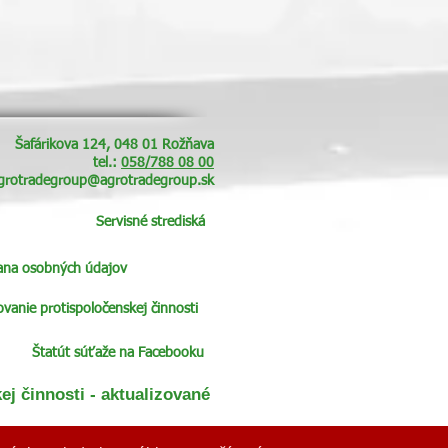
Šafárikova 124, 048 01 Rožňava
tel.:
058/788 08 00
grotradegroup@agrotradegroup.sk
Servisné strediská
ana osobných údajov
anie protispoločenskej činnosti
Štatút súťaže na Facebooku
j činnosti - aktualizované