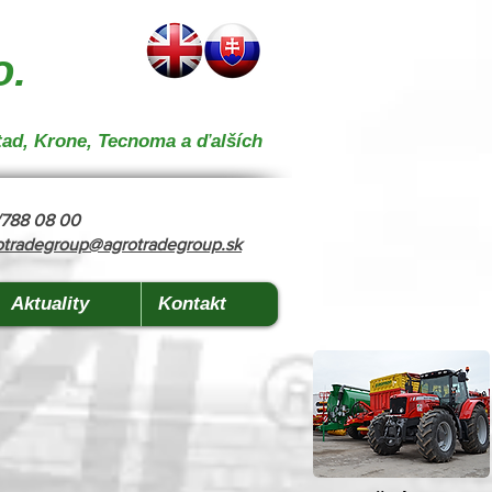
 } { "@context": "https://schema.org", "@type": "CollectionPage", "name": "Stroje na kŕmenie a
o.
tad, Krone, Tecnoma a ďalších
8/788 08 00
otradegroup@agrotradegroup.sk
Aktuality
Kontakt