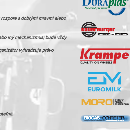
 v rozpore s dobrými mravmi alebo
alebo iný mechanizmus) bude vždy
rganizátor vyhradzuje právo
ateľné.