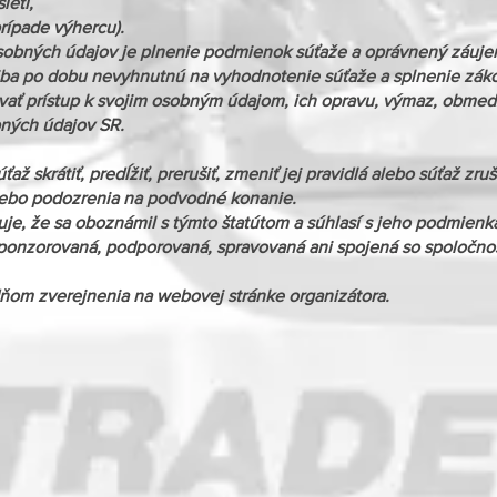
ieti,
prípade výhercu).
obných údajov je plnenie podmienok súťaže a oprávnený záujem
a po dobu nevyhnutnú na vyhodnotenie súťaže a splnenie záko
ať prístup k svojim osobným údajom, ich opravu, výmaz, obmed
bných údajov SR.
až skrátiť, predĺžiť, prerušiť, zmeniť jej pravidlá alebo súťaž zru
lebo podozrenia na podvodné konanie.
uje, že sa oboznámil s týmto štatútom a súhlasí s jeho podmienk
onzorovaná, podporovaná, spravovaná ani spojená so spoločnosť
ňom zverejnenia na webovej stránke organizátora.