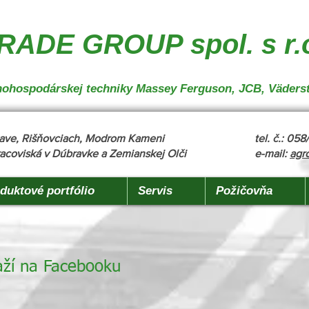
nakladanie", "description": "MX, JCB", "url": "https://www.agrotradegroup.sk/manipulan-technika"
robu" }
ADE GROUP spol. s r.
oľnohospodárskej techniky Massey Ferguson, JCB, Väders
žňave, Rišňovciach, Modrom Kameni
tel. č.: 05
acoviská v Dúbravke a Zemianskej Olči
e-mail:
agr
duktové portfólio
Servis
Požičovňa
aží na Facebooku