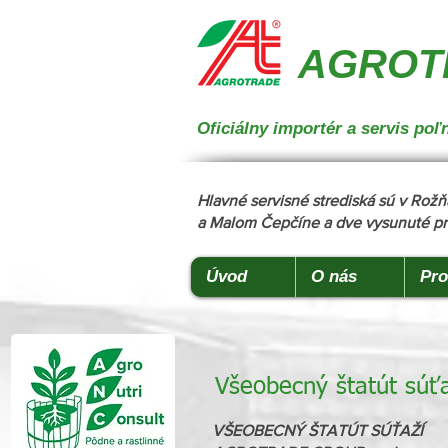
{ "@context": "https://schema.org", "@type": "CollectionPage", "name": "Stroje na manipuláciu a 
podstielanie", "description": "Trioliet", "url": "https://www.agrotradegroup.sk/stroje-pre-zivocisnu-vy
AGROTR
Oficiálny importér a servis p
Hlavné servisné strediská sú v Ro
a Malom Čepčíne a dve vysunuté pr
Úvod
O nás
Pro
Všeobecný štatút súť
VŠEOBECNÝ ŠTATÚT SÚŤAŽÍ