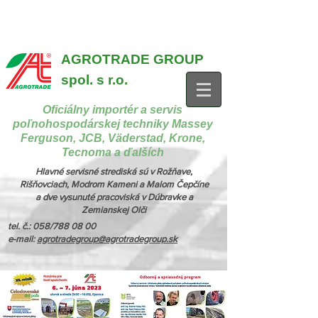
{ "@context": "https://schema.org", "@type": "CollectionPage",
"name": "Stroje na manipuláciu a nakladanie", "description": "MX,
JCB", "url": "https://www.agrotradegroup.sk/manipulan-technika" } {
"@context": "https://schema.org", "@type": "CollectionPage",
"name": "Stroje na kŕmenie a podstielanie", "description": "Trioliet",
"url": "https://www.agrotradegroup.sk/stroje-pre-zivocisnu-vyrobu" }
AGROTRADE GROUP
spol. s r.o.
Oficiálny importér a servis
poľnohospodárskej techniky Massey
Ferguson, JCB, Väderstad, Krone,
Tecnoma a ďalších
Hlavné servisné strediská sú v Rožňave,
Rišňovciach, Modrom Kameni a Malom Čepčíne
a dve vysunuté pracoviská v Dúbravke a
Zemianskej Olči
tel. č.: 058/788 08 00
e-mail:
agrotradegroup@agrotradegroup.sk