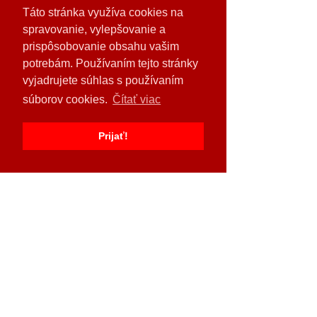
predvádzanie techniky.
Táto stránka využíva cookies na
15:15   Žrebovanie tomboly - pred tribúnou
spravovanie, vylepšovanie a
16:00   Ukončenie akcie
prispôsobovanie obsahu vašim
OFICIÁLNA POZVÁNKA
MAPA VYSTAVOVATEĽOV
potrebám. Používaním tejto stránky
vyjadrujete súhlas s používaním
súborov cookies.
Čítať viac
Prijať!
Zdieľajte toto podujatie
Odoberajte naše novinky