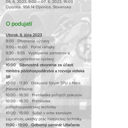
06. 6. 2023, 9:00 – 07. 6. 2023, 16:00
Oponice, 956 14 Oponice, Slovensko
O podujatí
Utorok, 6. júna 2023
9:00   Otvorenie výstavy
9:00 - 10:00   Poľné raňajky
9:30 - 9:55   Vystúpenie partnerov a 
spoluorganizátorov výstavy
10:00   Slávnostné otvorenie za účasti 
ministra pôdohospodárstva a rozvoja vidieka 
SR
10:00 - 11:30   Diskusné fórum SPU v Nitre 
(hlavná tribúna)
10:00 - 16:30   Prehliadka poľných pokusov
10:00 - 16:30   Prehliadka 
poľnohospodárskej techniky
10:00 - 15:00   Súťaž v orbe konským 
záprahom, ukážky prác historickej techniky
11:00 - 13:00   Odborný seminár Utlačenie 