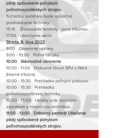
pôdy spôsobené pohybom 
poľnohospodárskych strojov. 
Súčasťou seminára bude spoločné 
predvádzanie techniky.
15:15    Žrebovanie tomboly - pred tribúnou
17:00   Ukončenie akcie
Streda, 8. júna 2023
9:00   Otvorenie výstavy
9:00 - 10:00   Poľné raňajky
10:00   Slávnostné otvorenie
10:00 - 11:00   Diskusné fórum SPU v Nitre 
(hlavná tribúna)
10:00 - 15:30   Prehliadka poľných pokusov
10:00 - 15:30   Prehliadka 
poľnohospodárskej techniky
10:00 - 15:00   Ukážky prác konským 
záprahom a historickou technikou
11:00 - 13:00   Odborný seminár Utlačenie 
pôdy spôsobené pohybom 
poľnohospodárskych strojov. 
Súčasťou seminára bude spoločné 