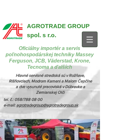
{ "@context": "https://schema.org", "@type": "CollectionPage",
"name": "Stroje na manipuláciu a nakladanie", "description": "MX,
JCB", "url": "https://www.agrotradegroup.sk/manipulan-technika" } {
"@context": "https://schema.org", "@type": "CollectionPage",
"name": "Stroje na kŕmenie a podstielanie", "description": "Trioliet",
"url": "https://www.agrotradegroup.sk/stroje-pre-zivocisnu-vyrobu" }
AGROTRADE GROUP
spol. s r.o.
Oficiálny importér a servis
poľnohospodárskej techniky Massey
Ferguson, JCB, Väderstad, Krone,
Tecnoma a ďalších
Hlavné servisné strediská sú v Rožňave,
Rišňovciach, Modrom Kameni a Malom Čepčíne
a dve vysunuté pracoviská v Dúbravke a
Zemianskej Olči
tel. č.: 058/788 08 00
e-mail:
agrotradegroup@agrotradegroup.sk