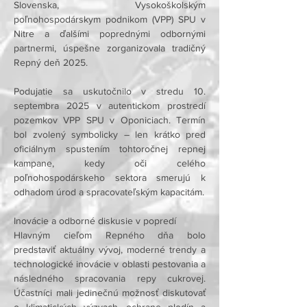
Slovenska, Vysokoškolským 
poľnohospodárskym podnikom (VPP) SPU v 
Nitre a ďalšími poprednými odbornými 
partnermi, úspešne zorganizovala tradičný 
Repný deň 2025.

Podujatie sa uskutočnilo v stredu 10. 
septembra 2025 v autentickom prostredí 
pozemkov VPP SPU v Oponiciach. Termín 
bol zvolený symbolicky – len krátko pred 
oficiálnym spustením tohtoročnej repnej 
kampane, kedy oči celého 
poľnohospodárskeho sektora smerujú k 
odhadom úrod a spracovateľským kapacitám.

Inovácie a odborné diskusie v popredí

Hlavným cieľom Repného dňa bolo 
predstaviť aktuálny vývoj, moderné trendy a 
technologické inovácie v oblasti pestovania a 
následného spracovania repy cukrovej. 
Účastníci mali jedinečnú možnosť diskutovať 