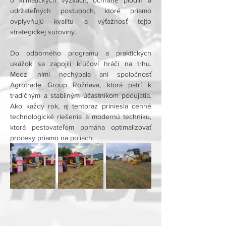
o klimatických výzvach, ochrane plodín a 
udržateľných postupoch, ktoré priamo 
ovplyvňujú kvalitu a výťažnosť tejto 
strategickej suroviny.

Do odborného programu a praktických 
ukážok sa zapojili kľúčoví hráči na trhu. 
Medzi nimi nechýbala ani spoločnosť 
Agrotrade Group Rožňava, ktorá patrí k 
tradičným a stabilným účastníkom podujatia. 
Ako každý rok, aj tentoraz priniesla cenné 
technologické riešenia a modernú techniku, 
ktorá pestovateľom pomáha optimalizovať 
procesy priamo na poliach.