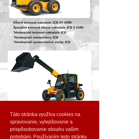
Kĺbové kolesové nakladače JCB HT AGRI
Špeciálne kolesové kĺbové nakladače JCB S AGRI
Teleskopické kolesové nakladače JCB
Teleskopické manipulátory JCB
Teleskopické vysokozdvižné vozíky JCB
« späť
Táto stránka využíva cookies na
spravovanie, vylepšovanie a
prispôsobovanie obsahu vašim
Odoberajte naše novinky
potrebám. Používaním tejto stránky