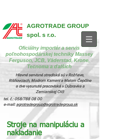
{ "@context": "https://schema.org", "@type": "CollectionPage",
"name": "Stroje na manipuláciu a nakladanie", "description": "MX,
JCB", "url": "https://www.agrotradegroup.sk/manipulan-technika" } {
"@context": "https://schema.org", "@type": "CollectionPage",
"name": "Stroje na kŕmenie a podstielanie", "description": "Trioliet",
"url": "https://www.agrotradegroup.sk/stroje-pre-zivocisnu-vyrobu" }
AGROTRADE GROUP
spol. s r.o.
Oficiálny importér a servis
poľnohospodárskej techniky Massey
Ferguson, JCB, Väderstad, Krone,
Tecnoma a ďalších
Hlavné servisné strediská sú v Rožňave,
Rišňovciach, Modrom Kameni a Malom Čepčíne
a dve vysunuté pracoviská v Dúbravke a
Zemianskej Olči
tel. č.: 058/788 08 00
e-mail:
agrotradegroup@agrotradegroup.sk
Stroje na manipuláciu a
nakladanie