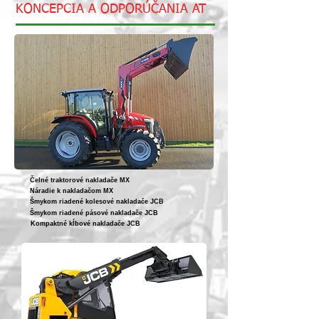
KONCEPCIA A ODPORÚČANIA AT
Čelné traktorové nakladače MX
Náradie k nakladačom MX
Šmykom riadené kolesové nakladače JCB
Šmykom riadené pásové nakladače JCB
Kompaktné kĺbové nakladače JCB