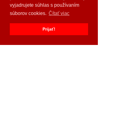
vyjadrujete súhlas s používaním
súborov cookies.
Čítať viac
Prijať!
AGROTRADE GROUP spol. s r.o.
www.agrotradegroup.sk
Šafárikova 124, 048 01 Rožňava
tel.:
058/788 08 00
e-mail:
agrotradegroup@agrotradegroup.sk
Servisné strediská
AGROTRADE GROUP je výhradný
zástupca a oficiálny importér svetových
značiek Massey Ferguson, JCB, Väderstad,
Krone, Tecnoma a ďalších renomovaných
výrobcov poľnohospodárskej techniky.