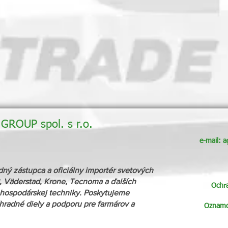
ROUP spol. s r.o.
e-mail:
a
zástupca a oficiálny importér svetových
 Väderstad, Krone, Tecnoma a ďalších
Ochr
ospodárskej techniky. Poskytujeme
áhradné diely a podporu pre farmárov a
Oznamov