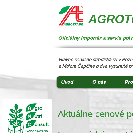
{ "@context": "https://schema.org", "@type": "CollectionPage", "name": "Stroje na manipuláciu a 
podstielanie", "description": "Trioliet", "url": "https://www.agrotradegroup.sk/stroje-pre-zivocisnu-vy
AGROTR
Oficiálny importér a servis p
Hlavné servisné strediská sú v Ro
a Malom Čepčíne a dve vysunuté pr
Úvod
O nás
Pro
Aktuálne cenové p