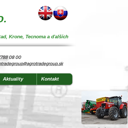
 } { "@context": "https://schema.org", "@type": "CollectionPage", "name": "Stroje na kŕmenie a
o.
tad, Krone, Tecnoma a ďalších
8/788 08 00
otradegroup@agrotradegroup.sk
Aktuality
Kontakt