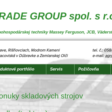
nakladanie", "description": "MX, JCB", "url": "https://www.agrotradegroup.sk/manipulan-technika"
robu" }
ADE GROUP spol. s r.
oľnohospodárskej techniky Massey Ferguson, JCB, Väders
žňave, Rišňovciach, Modrom Kameni
tel. č.: 05
acoviská v Dúbravke a Zemianskej Olči
e-mail:
agr
duktové portfólio
Servis
Požičovňa
onuky skladových strojov