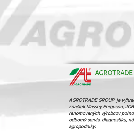
AGROTRADE G
AGROTRADE GROUP je výhradný 
značiek Massey Ferguson, JCB,
renomovaných výrobcov poľnoh
odborný servis, diagnostiku, n
agropodniky.