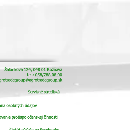
Šafárikova 124, 048 01 Rožňava
tel.:
058/788 08 00
grotradegroup@agrotradegroup.sk
Servisné strediská
ana osobných údajov
anie protispoločenskej činnosti