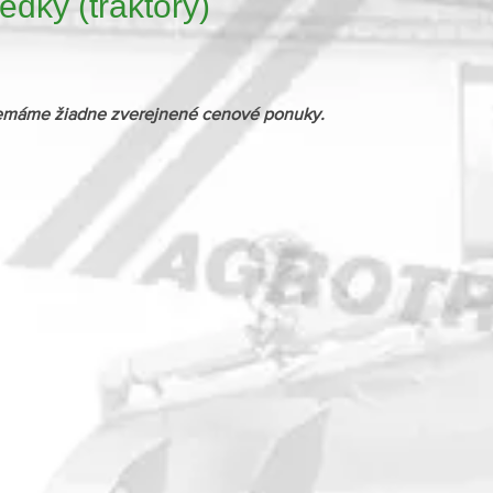
edky (traktory)
li nemáme žiadne zverejnené cenové ponuky.