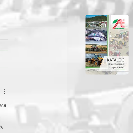
ri v Prešove ukázali
u silu: Deň otvorených
í SÚC PSK prilákal davy,
rila aj technika od
trade Group Rožňava!
v a 
u, 