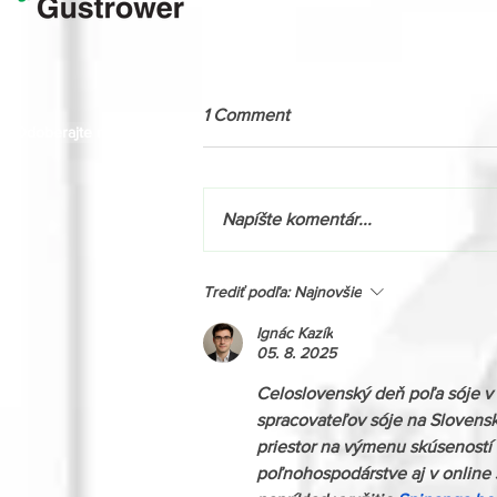
1 Comment
Odoberajte naše novinky
Napíšte komentár...
Novinka v akcii: Massey
Trediť podľa:
Najnovšie
Ferguson 9S.425 s výkonom
až 425 k!
Ignác Kazík
05. 8. 2025
Celoslovenský deň poľa sóje v
spracovateľov sóje na Slovensk
priestor na výmenu skúseností 
poľnohospodárstve aj v online s