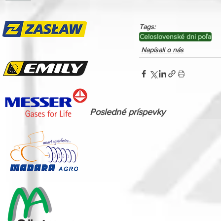
Tags:
Celoslovenské dni poľa
Napísali o nás
Posledné príspevky