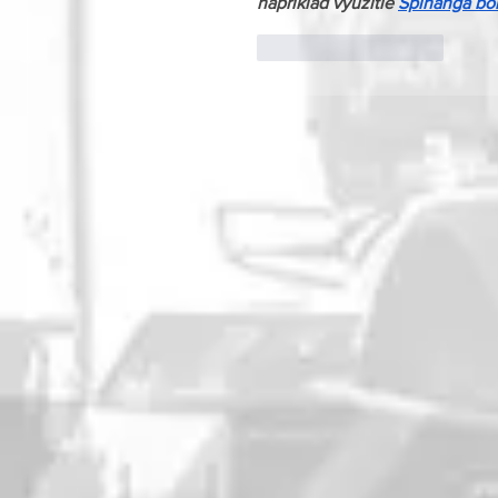
napríklad využitie 
Spinanga bo
Like
Odpovedať