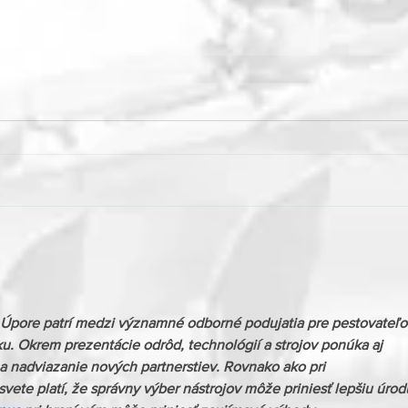
Výrobca Väderstad
Cestá
predstavuje novú generáciu
svoj
stroja Tempo T
dver
zažia
Agro
 Úpore patrí medzi významné odborné podujatia pre pestovateľo
u. Okrem prezentácie odrôd, technológií a strojov ponúka aj 
a nadviazanie nových partnerstiev. Rovnako ako pri 
vete platí, že správny výber nástrojov môže priniesť lepšiu úrod