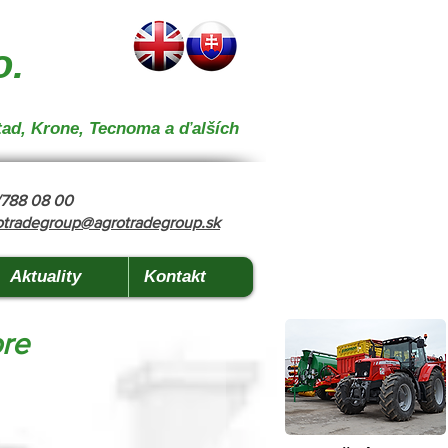
 } { "@context": "https://schema.org", "@type": "CollectionPage", "name": "Stroje na kŕmenie a
o.
tad, Krone, Tecnoma a ďalších
8/788 08 00
otradegroup@agrotradegroup.sk
Aktuality
Kontakt
ore