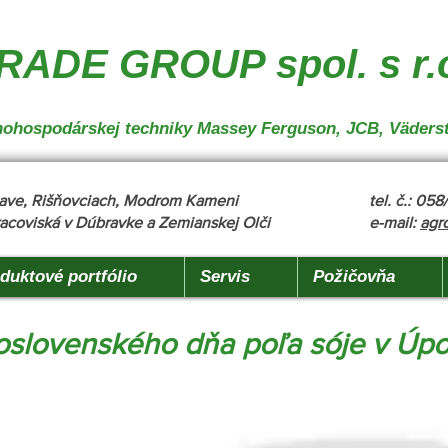
nakladanie", "description": "MX, JCB", "url": "https://www.agrotradegroup.sk/manipulan-technika"
robu" }
ADE GROUP spol. s r.
oľnohospodárskej techniky Massey Ferguson, JCB, Väders
žňave, Rišňovciach, Modrom Kameni
tel. č.: 05
acoviská v Dúbravke a Zemianskej Olči
e-mail:
agr
duktové portfólio
Servis
Požičovňa
loslovenského dňa poľa sóje v Úp