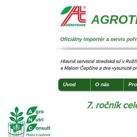
{ "@context": "https://schema.org", "@type": "CollectionPage", "name": "Stroje na manipuláciu a 
podstielanie", "description": "Trioliet", "url": "https://www.agrotradegroup.sk/stroje-pre-zivocisnu-vy
AGROTR
Oficiálny importér a servis p
Hlavné servisné strediská sú v Ro
a Malom Čepčíne a dve vysunuté pr
Úvod
O nás
Pro
7. ročník ce