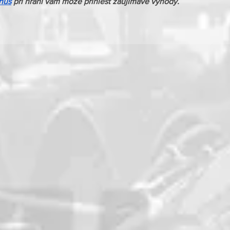
nus
 pri hraní vám môže priniesť zaujímavé výhody.