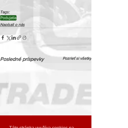
Tags:
Podujatia
Napísali o nás
Pozrieť si všetky
Posledné príspevky
Táto stránka využíva cookies na