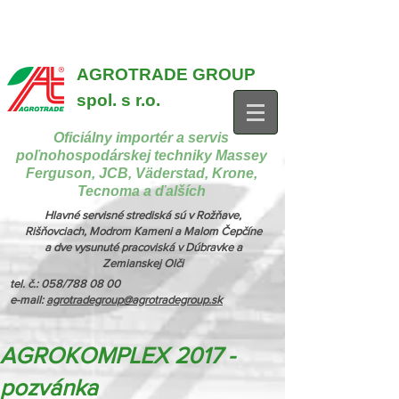
{ "@context": "https://schema.org", "@type": "CollectionPage",
"name": "Stroje na manipuláciu a nakladanie", "description": "MX,
JCB", "url": "https://www.agrotradegroup.sk/manipulan-technika" } {
"@context": "https://schema.org", "@type": "CollectionPage",
"name": "Stroje na kŕmenie a podstielanie", "description": "Trioliet",
"url": "https://www.agrotradegroup.sk/stroje-pre-zivocisnu-vyrobu" }
AGROTRADE GROUP
spol. s r.o.
Oficiálny importér a servis
poľnohospodárskej techniky Massey
Ferguson, JCB, Väderstad, Krone,
Tecnoma a ďalších
Hlavné servisné strediská sú v Rožňave,
Rišňovciach, Modrom Kameni a Malom Čepčíne
a dve vysunuté pracoviská v Dúbravke a
Zemianskej Olči
tel. č.: 058/788 08 00
e-mail:
agrotradegroup@agrotradegroup.sk
AGROKOMPLEX 2017 -
pozvánka