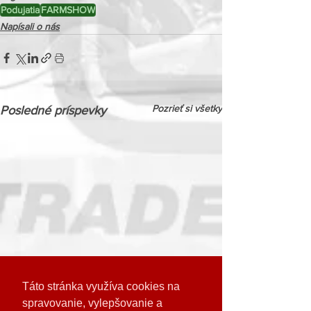
Podujatia
FARMSHOW
Napísali o nás
Pozrieť si všetky
Posledné príspevky
Táto stránka využíva cookies na
spravovanie, vylepšovanie a