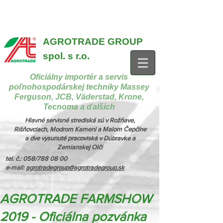
{ "@context": "https://schema.org", "@type": "CollectionPage",
"name": "Stroje na manipuláciu a nakladanie", "description": "MX,
JCB", "url": "https://www.agrotradegroup.sk/manipulan-technika" } {
"@context": "https://schema.org", "@type": "CollectionPage",
"name": "Stroje na kŕmenie a podstielanie", "description": "Trioliet",
"url": "https://www.agrotradegroup.sk/stroje-pre-zivocisnu-vyrobu" }
AGROTRADE GROUP
spol. s r.o.
Oficiálny importér a servis
poľnohospodárskej techniky Massey
Ferguson, JCB, Väderstad, Krone,
Tecnoma a ďalších
Hlavné servisné strediská sú v Rožňave,
Rišňovciach, Modrom Kameni a Malom Čepčíne
a dve vysunuté pracoviská v Dúbravke a
Zemianskej Olči
tel. č.: 058/788 08 00
e-mail:
agrotradegroup@agrotradegroup.sk
AGROTRADE FARMSHOW
2019 - Oficiálna pozvánka