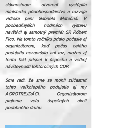
slávnostnom otvorení vystúpila  
ministerka pôdohospodárstva a rozvoja 
vidieka pani Gabriela Matečná. V 
poobedňajších hodinách výstavu 
navštívil aj samotný premiér SR Róbert 
Fico. Na tomto ročníku prialo počasie aj 
organizátorom, keď počas celého 
podujatia nezapršalo ani raz, možno aj 
tento fakt prispel k úspechu a veľkej 
návštevnosti tohtoročných CDP.              
Sme radi, že sme sa mohli zúčastniť 
tohto veľkolepého podujatia aj my 
AGROTREJDÁCI. Organizátorom 
prajeme veľa úspešných akcií 
podobného druhu.