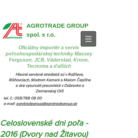
{ "@context": "https://schema.org", "@type": "CollectionPage",
"name": "Stroje na manipuláciu a nakladanie", "description": "MX,
JCB", "url": "https://www.agrotradegroup.sk/manipulan-technika" } {
"@context": "https://schema.org", "@type": "CollectionPage",
"name": "Stroje na kŕmenie a podstielanie", "description": "Trioliet",
"url": "https://www.agrotradegroup.sk/stroje-pre-zivocisnu-vyrobu" }
AGROTRADE GROUP
spol. s r.o.
Oficiálny importér a servis
poľnohospodárskej techniky Massey
Ferguson, JCB, Väderstad, Krone,
Tecnoma a ďalších
Hlavné servisné strediská sú v Rožňave,
Rišňovciach, Modrom Kameni a Malom Čepčíne
a dve vysunuté pracoviská v Dúbravke a
Zemianskej Olči
tel. č.: 058/788 08 00
e-mail:
agrotradegroup@agrotradegroup.sk
Celoslovenské dni poľa -
2016 (Dvory nad Žitavou)