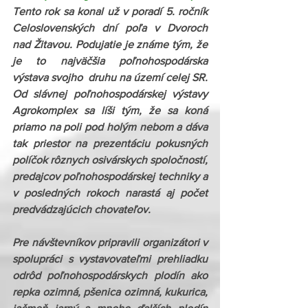
Tento rok sa konal už v poradí 5. ročník 
Celoslovenských dní poľa v Dvoroch 
nad Žitavou. Podujatie je známe tým, že 
je to najväčšia poľnohospodárska 
výstava svojho  druhu na území celej SR. 
Od slávnej poľnohospodárskej výstavy 
Agrokomplex sa líši tým, že sa koná 
priamo na poli pod holým nebom a dáva 
tak priestor na prezentáciu pokusných 
políčok rôznych osivárskych spoločností, 
predajcov poľnohospodárskej techniky a 
v posledných rokoch narastá aj počet 
predvádzajúcich chovateľov.
Pre návštevníkov pripravili organizátori v 
spolupráci s vystavovateľmi prehliadku 
odrôd poľnohospodárskych plodín ako 
repka ozimná, pšenica ozimná, kukurica, 