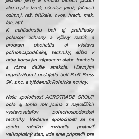
jačmeň jarný a mnoho ďalších plodín 
ako repka jarná, pšenica jarná, jačmeň 
ozimný, raž, tritikale, ovos, hrach, mak, 
ľan, atď.
K nahliadnutiu boli aj prehliadky 
pokusov ochrany a výživy rastlín a 
program obohatila aj výstava 
poľnohospodárskej techniky, súťaž v 
orbe konským záprahom alebo tombola 
a rôzne ďalšie atrakcie. Hlavnými 
organizátormi podujatia boli Profi Press 
SK, s.r.o. a týždenník Roľnícke noviny.
Naša spoločnosť AGROTRADE GROUP 
bola aj tento rok jedna z najväčších 
vystavovateľov poľnohospodárskej 
techniky. Vedenie spoločnosti sa na 
tomto ročníku rozhodla postaviť 
veľkoplošný stan, kde sme pripravili pre 