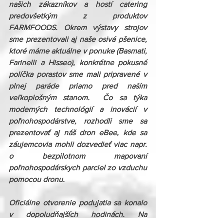
našich zákazníkov a hostí catering 
predovšetkým z produktov 
FARMFOODS. Okrem výstavy strojov 
sme prezentovali aj naše osivá pšenice, 
ktoré máme aktuálne v ponuke (Basmati, 
Farinelli a Hisseo), konkrétne pokusné 
políčka porastov sme mali pripravené v 
plnej paráde priamo pred naším 
veľkoplošným stanom.  Čo sa týka 
moderných technológií a inovácií v 
poľnohospodárstve, rozhodli sme sa 
prezentovať aj náš dron eBee, kde sa 
záujemcovia mohli dozvedieť viac napr. 
o bezpilotnom mapovaní 
poľnohospodárskych parciel zo vzduchu 
pomocou dronu.
Oficiálne otvorenie podujatia sa konalo 
v dopoludňajších hodinách. Na 