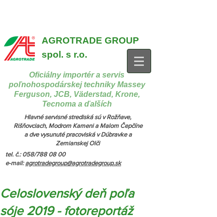
{ "@context": "https://schema.org", "@type": "CollectionPage",
"name": "Stroje na manipuláciu a nakladanie", "description": "MX,
JCB", "url": "https://www.agrotradegroup.sk/manipulan-technika" } {
"@context": "https://schema.org", "@type": "CollectionPage",
"name": "Stroje na kŕmenie a podstielanie", "description": "Trioliet",
"url": "https://www.agrotradegroup.sk/stroje-pre-zivocisnu-vyrobu" }
AGROTRADE GROUP
spol. s r.o.
Oficiálny importér a servis
poľnohospodárskej techniky Massey
Ferguson, JCB, Väderstad, Krone,
Tecnoma a ďalších
Hlavné servisné strediská sú v Rožňave,
Rišňovciach, Modrom Kameni a Malom Čepčíne
a dve vysunuté pracoviská v Dúbravke a
Zemianskej Olči
tel. č.: 058/788 08 00
e-mail:
agrotradegroup@agrotradegroup.sk
Celoslovenský deň poľa
sóje 2019 - fotoreportáž