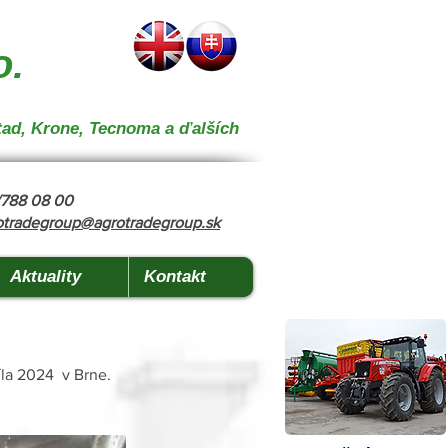
 } { "@context": "https://schema.org", "@type": "CollectionPage", "name": "Stroje na kŕmenie a
o.
tad, Krone, Tecnoma a ďalších
8/788 08 00
otradegroup@agrotradegroup.sk
Aktuality
Kontakt
la 2024  v Brne.