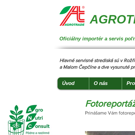
{ "@context": "https://schema.org", "@type": "CollectionPage", "name": "Stroje na manipuláciu a 
podstielanie", "description": "Trioliet", "url": "https://www.agrotradegroup.sk/stroje-pre-zivocisnu-vy
AGROTR
Oficiálny importér a servis p
Hlavné servisné strediská sú v Ro
a Malom Čepčíne a dve vysunuté pr
Úvod
O nás
Pro
Fotoreportá
Prinášame Vám fotorepor