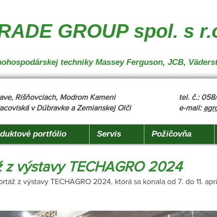
nakladanie", "description": "MX, JCB", "url": "https://www.agrotradegroup.sk/manipulan-technika"
robu" }
ADE GROUP spol. s r.
oľnohospodárskej techniky Massey Ferguson, JCB, Väders
žňave, Rišňovciach, Modrom Kameni
tel. č.: 05
acoviská v Dúbravke a Zemianskej Olči
e-mail:
agr
duktové portfólio
Servis
Požičovňa
ž z výstavy TECHAGRO 2024
táž z výstavy TECHAGRO 2024, ktorá sa konala od 7. do 11. aprí