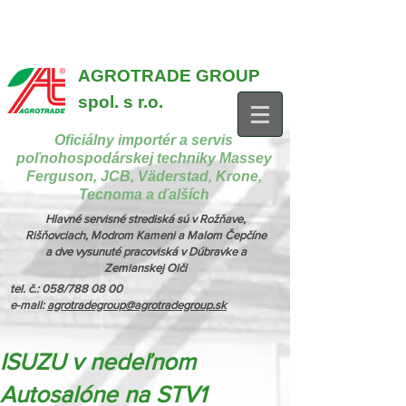
{ "@context": "https://schema.org", "@type": "CollectionPage",
"name": "Stroje na manipuláciu a nakladanie", "description": "MX,
JCB", "url": "https://www.agrotradegroup.sk/manipulan-technika" } {
"@context": "https://schema.org", "@type": "CollectionPage",
"name": "Stroje na kŕmenie a podstielanie", "description": "Trioliet",
"url": "https://www.agrotradegroup.sk/stroje-pre-zivocisnu-vyrobu" }
AGROTRADE GROUP
spol. s r.o.
Oficiálny importér a servis
poľnohospodárskej techniky Massey
Ferguson, JCB, Väderstad, Krone,
Tecnoma a ďalších
Hlavné servisné strediská sú v Rožňave,
Rišňovciach, Modrom Kameni a Malom Čepčíne
a dve vysunuté pracoviská v Dúbravke a
Zemianskej Olči
tel. č.: 058/788 08 00
e-mail:
agrotradegroup@agrotradegroup.sk
ISUZU v nedeľnom
Autosalóne na STV1