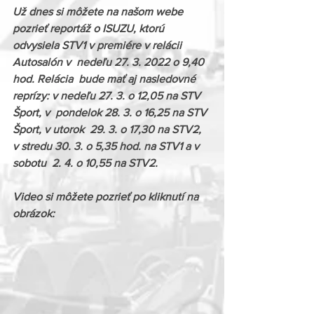
Už dnes si môžete na našom webe 
pozrieť reportáž o ISUZU, ktorú 
odvysiela STV1 v premiére v relácii 
Autosalón v  nedeľu 27. 3. 2022 o 9,40 
hod. Relácia  bude mať aj nasledovné 
reprízy: v nedeľu 27. 3. o 12,05 na STV 
Šport, v  pondelok 28. 3. o 16,25 na STV 
Šport, v utorok  29. 3. o 17,30 na STV2, 
v stredu 30. 3. o 5,35 hod. na STV1 a v 
sobotu  2. 4. o 10,55 na STV2.
Video si môžete pozrieť po kliknutí na 
obrázok: