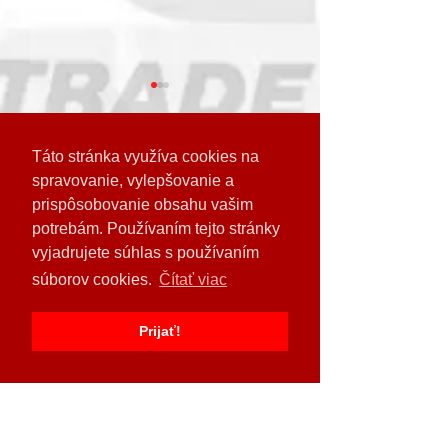
Táto stránka využíva cookies na
Komentáre
spravovanie, vylepšovanie a
prispôsobovanie obsahu vašim
potrebám. Používaním tejto stránky
Výrobca Väderstad
Cestári v Prešove
Napíšte komentár...
vyjadrujete súhlas s používaním
predstavuje novú
svoju silu: Deň 
súborov cookies.
Čítať viac
generáciu stroja Tempo T
dverí SÚC PSK pr
davy, zažiarila aj
Odoberajte naše novinky
od Agrotrade Gr
Prijať!
Rožňava!