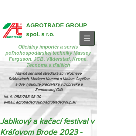
{ "@context": "https://schema.org", "@type": "CollectionPage",
"name": "Stroje na manipuláciu a nakladanie", "description": "MX,
JCB", "url": "https://www.agrotradegroup.sk/manipulan-technika" } {
"@context": "https://schema.org", "@type": "CollectionPage",
"name": "Stroje na kŕmenie a podstielanie", "description": "Trioliet",
"url": "https://www.agrotradegroup.sk/stroje-pre-zivocisnu-vyrobu" }
AGROTRADE GROUP
spol. s r.o.
Oficiálny importér a servis
poľnohospodárskej techniky Massey
Ferguson, JCB, Väderstad, Krone,
Tecnoma a ďalších
Hlavné servisné strediská sú v Rožňave,
Rišňovciach, Modrom Kameni a Malom Čepčíne
a dve vysunuté pracoviská v Dúbravke a
Zemianskej Olči
tel. č.: 058/788 08 00
e-mail:
agrotradegroup@agrotradegroup.sk
Jablkový a kačací festival v
Kráľovom Brode 2023 -