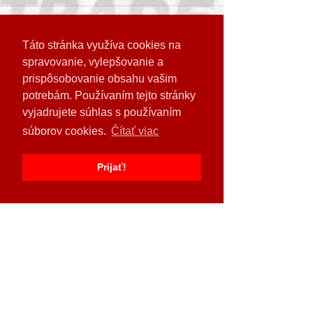
Komentáre
Táto stránka využíva cookies na
spravovanie, vylepšovanie a
prispôsobovanie obsahu vašim
Výrobca Väderstad
Cestári v Prešove
Napíšte komentár...
predstavuje novú
potrebám. Používaním tejto stránky
svoju silu: Deň 
generáciu stroja Tempo T
dverí SÚC PSK pr
vyjadrujete súhlas s používaním
davy, zažiarila aj
súborov cookies.
Čítať viac
Odoberajte naše novinky
od Agrotrade Gr
Rožňava!
Prijať!
AGROTRADE GROUP spol. s r.o.
www.agrotradegroup.sk
Šafárikova 124, 048 01 Rožňava