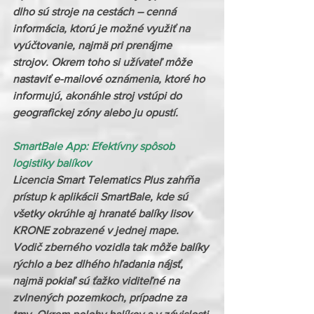
dlho sú stroje na cestách – cenná 
informácia, ktorú je možné využiť na 
vyúčtovanie, najmä pri prenájme 
strojov. Okrem toho si užívateľ môže 
nastaviť e-mailové oznámenia, ktoré ho 
informujú, akonáhle stroj vstúpi do 
geografickej zóny alebo ju opustí.
SmartBale App: Efektívny spôsob 
logistiky balíkov
Licencia Smart Telematics Plus zahŕňa 
prístup k aplikácii SmartBale, kde sú 
všetky okrúhle aj hranaté balíky lisov 
KRONE zobrazené v jednej mape. 
Vodič zberného vozidla tak môže balíky 
rýchlo a bez dlhého hľadania nájsť, 
najmä pokiaľ sú ťažko viditeľné na 
zvlnených pozemkoch, prípadne za 