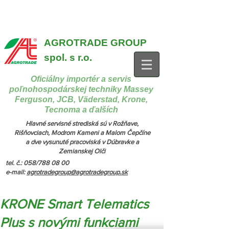
{ "@context": "https://schema.org", "@type": "CollectionPage",
"name": "Stroje na manipuláciu a nakladanie", "description": "MX,
JCB", "url": "https://www.agrotradegroup.sk/manipulan-technika" } {
"@context": "https://schema.org", "@type": "CollectionPage",
"name": "Stroje na kŕmenie a podstielanie", "description": "Trioliet",
"url": "https://www.agrotradegroup.sk/stroje-pre-zivocisnu-vyrobu" }
AGROTRADE GROUP
spol. s r.o.
Oficiálny importér a servis
poľnohospodárskej techniky Massey
Ferguson, JCB, Väderstad, Krone,
Tecnoma a ďalších
Hlavné servisné strediská sú v Rožňave,
Rišňovciach, Modrom Kameni a Malom Čepčíne
a dve vysunuté pracoviská v Dúbravke a
Zemianskej Olči
tel. č.: 058/788 08 00
e-mail:
agrotradegroup@agrotradegroup.sk
KRONE Smart Telematics
Plus s novými funkciami