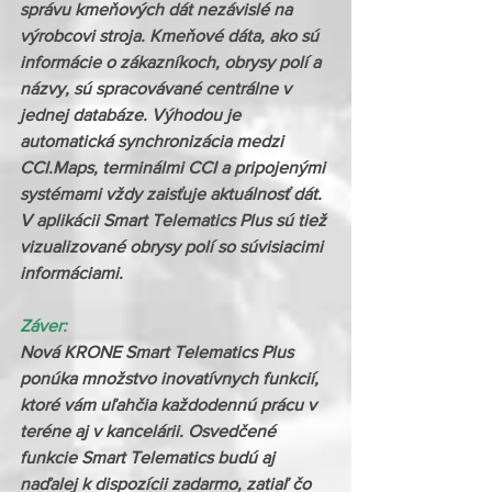
správu kmeňových dát nezávislé na 
výrobcovi stroja. Kmeňové dáta, ako sú 
informácie o zákazníkoch, obrysy polí a 
názvy, sú spracovávané centrálne v 
jednej databáze. Výhodou je 
automatická synchronizácia medzi 
CCI.Maps, terminálmi CCI a pripojenými 
systémami vždy zaisťuje aktuálnosť dát. 
V aplikácii Smart Telematics Plus sú tiež 
vizualizované obrysy polí so súvisiacimi 
informáciami.
Záver: 
Nová KRONE Smart Telematics Plus 
ponúka množstvo inovatívnych funkcií, 
ktoré vám uľahčia každodennú prácu v 
teréne aj v kancelárii. Osvedčené 
funkcie Smart Telematics budú aj 
naďalej k dispozícii zadarmo, zatiaľ čo 