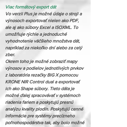
Viac formátový export dát
Vo verzii Plus je možné údaje o stroji a 
výnosoch exportovať nielen ako PDF, 
ale aj ako súbory Excel a ISOXML. To 
umožňuje rýchle a jednoduché 
vyhodnotenie väčšieho množstva dát, 
napríklad za niekoľko dní alebo za celý 
zber.
Okrem toho je možné zobraziť mapy 
výnosov a podielov jednotlivých prvkov 
z laboratória rezačky BiG X pomocou 
KRONE NIR Control dual a exportovať 
ich ako Shape súbory. Tieto dáta je 
možné ďalej spracovávať v systémoch 
riadenia fariem a poskytujú presnú 
analýzu kvality plodín. Poskytujú cenné 
informácie pre systémy precízneho 
poľnohospodárstva tak, aby bolo možné 