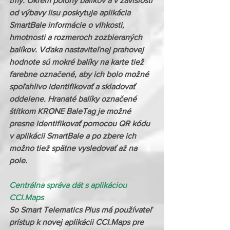
tmy. Okrem polohy balíkov a v závislosti 
od výbavy lisu poskytuje aplikácia 
SmartBale informácie o vlhkosti, 
hmotnosti a rozmeroch zozbieraných 
balíkov. Vďaka nastaviteľnej prahovej 
hodnote sú mokré balíky na karte tiež 
farebne označené, aby ich bolo možné 
spoľahlivo identifikovať a skladovať 
oddelene. Hranaté balíky označené 
štítkom KRONE BaleTag je možné 
presne identifikovať pomocou QR kódu 
v aplikácii SmartBale a po zbere ich 
možno tiež spätne vysledovať až na 
pole.
Centrálna správa dát s aplikáciou 
CCI.Maps
So Smart Telematics Plus má používateľ 
prístup k novej aplikácii CCI.Maps pre 