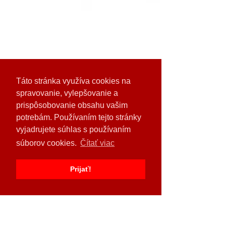
Táto stránka využíva cookies na
spravovanie, vylepšovanie a
KRONE Smart Telematics Plus 3
prispôsobovanie obsahu vašim
 Nehľadajte - nájdite. S aplikáciou 
potrebám. Používaním tejto stránky
SmartBale App je možné mokré balíky 
vyjadrujete súhlas s používaním
ľahko lokalizovať a vyradiť.
súborov cookies.
Čítať viac
Prijať!