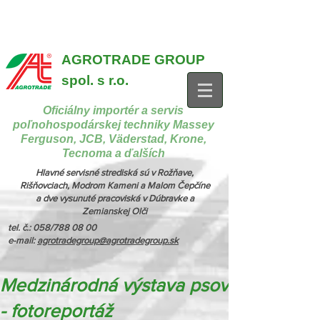
{ "@context": "https://schema.org", "@type": "CollectionPage",
"name": "Stroje na manipuláciu a nakladanie", "description": "MX,
JCB", "url": "https://www.agrotradegroup.sk/manipulan-technika" } {
"@context": "https://schema.org", "@type": "CollectionPage",
"name": "Stroje na kŕmenie a podstielanie", "description": "Trioliet",
"url": "https://www.agrotradegroup.sk/stroje-pre-zivocisnu-vyrobu" }
AGROTRADE GROUP
spol. s r.o.
Oficiálny importér a servis
poľnohospodárskej techniky Massey
Ferguson, JCB, Väderstad, Krone,
Tecnoma a ďalších
Hlavné servisné strediská sú v Rožňave,
Rišňovciach, Modrom Kameni a Malom Čepčíne
a dve vysunuté pracoviská v Dúbravke a
Zemianskej Olči
tel. č.: 058/788 08 00
e-mail:
agrotradegroup@agrotradegroup.sk
Medzinárodná výstava psov
- fotoreportáž