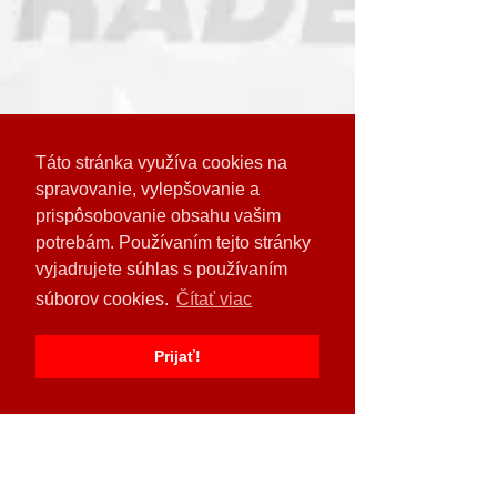
Táto stránka využíva cookies na
spravovanie, vylepšovanie a
prispôsobovanie obsahu vašim
potrebám. Používaním tejto stránky
vyjadrujete súhlas s používaním
súborov cookies.
Čítať viac
Prijať!
Komentáre
Výrobca Väderstad
Cestári v Prešove
Napíšte komentár...
predstavuje novú
svoju silu: Deň 