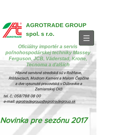
{ "@context": "https://schema.org", "@type": "CollectionPage",
"name": "Stroje na manipuláciu a nakladanie", "description": "MX,
JCB", "url": "https://www.agrotradegroup.sk/manipulan-technika" } {
"@context": "https://schema.org", "@type": "CollectionPage",
"name": "Stroje na kŕmenie a podstielanie", "description": "Trioliet",
"url": "https://www.agrotradegroup.sk/stroje-pre-zivocisnu-vyrobu" }
AGROTRADE GROUP
spol. s r.o.
Oficiálny importér a servis
poľnohospodárskej techniky Massey
Ferguson, JCB, Väderstad, Krone,
Tecnoma a ďalších
Hlavné servisné strediská sú v Rožňave,
Rišňovciach, Modrom Kameni a Malom Čepčíne
a dve vysunuté pracoviská v Dúbravke a
Zemianskej Olči
tel. č.: 058/788 08 00
e-mail:
agrotradegroup@agrotradegroup.sk
Novinka pre sezónu 2017