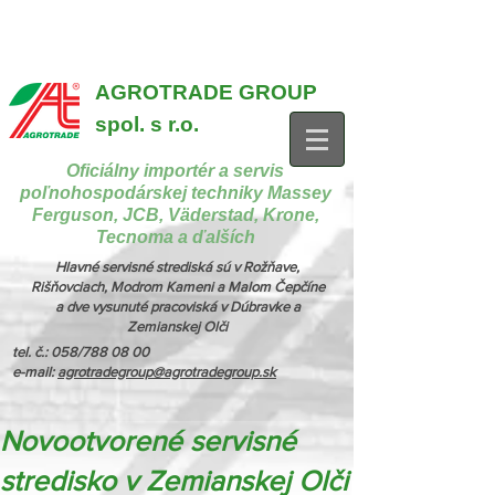
{ "@context": "https://schema.org", "@type": "CollectionPage",
"name": "Stroje na manipuláciu a nakladanie", "description": "MX,
JCB", "url": "https://www.agrotradegroup.sk/manipulan-technika" } {
"@context": "https://schema.org", "@type": "CollectionPage",
"name": "Stroje na kŕmenie a podstielanie", "description": "Trioliet",
"url": "https://www.agrotradegroup.sk/stroje-pre-zivocisnu-vyrobu" }
AGROTRADE GROUP
spol. s r.o.
Oficiálny importér a servis
poľnohospodárskej techniky Massey
Ferguson, JCB, Väderstad, Krone,
Tecnoma a ďalších
Hlavné servisné strediská sú v Rožňave,
Rišňovciach, Modrom Kameni a Malom Čepčíne
a dve vysunuté pracoviská v Dúbravke a
Zemianskej Olči
tel. č.: 058/788 08 00
e-mail:
agrotradegroup@agrotradegroup.sk
Novootvorené servisné
stredisko v Zemianskej Olči