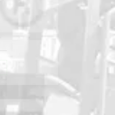
ri v Prešove ukázali
u silu: Deň otvorených
í SÚC PSK prilákal davy,
rila aj technika od
trade Group Rožňava!