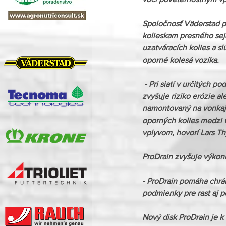
Spoločnosť Väderstad pr
kolieskam presného seja
uzatváracích kolies a s
oporné kolesá vozíka.
 - Pri siatí v určitých 
zvyšuje riziko erózie al
namontovaný na vonkajš
oporných kolies medzi 
vplyvom, hovorí Lars Th
ProDrain zvyšuje výkon
- ProDrain pomáha chrá
podmienky pre rast aj p
Nový disk ProDrain je 