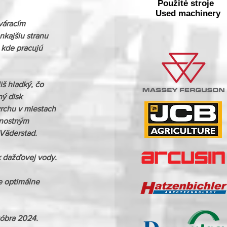
Použité stroje
Used machinery
váracím 
kajšiu stranu 
 kde pracujú 
iš hladký, čo 
ý disk 
rchu v miestach 
rnostným 
Väderstad.

k dažďovej vody.
e optimálne 
óbra 2024. 