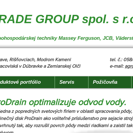
nakladanie", "description": "MX, JCB", "url": "https://www.agrotradegroup.sk/manipulan-technika"
robu" }
ADE GROUP spol. s r.
oľnohospodárskej techniky Massey Ferguson, JCB, Väders
žňave, Rišňovciach, Modrom Kameni
tel. č.: 05
acoviská v Dúbravke a Zemianskej Olči
e-mail:
agr
duktové portfólio
Servis
Požičovňa
oDrain optimalizuje odvod vody.
edna z popredných svetových firiem v oblasti spracovania pôdy, 
dinečný disk ProDrain ako voliteľné príslušenstvo pre sejacie str
vrhnutý tak, aby rozrušil povrch pôdy medzi riadkami a zaistil ta
plyvom.