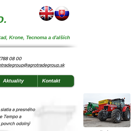
 } { "@context": "https://schema.org", "@type": "CollectionPage", "name": "Stroje na kŕmenie a
o.
tad, Krone, Tecnoma a ďalších
8/788 08 00
otradegroup@agrotradegroup.sk
Aktuality
Kontakt
siatia a presného 
oje Tempo a 
k povrch odolný 