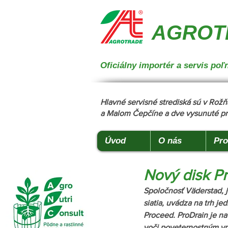
{ "@context": "https://schema.org", "@type": "CollectionPage", "name": "Stroje na manipuláciu a 
podstielanie", "description": "Trioliet", "url": "https://www.agrotradegroup.sk/stroje-pre-zivocisnu-vy
AGROTR
Oficiálny importér a servis p
Hlavné servisné strediská sú v Ro
a Malom Čepčíne a dve vysunuté pr
Úvod
O nás
Pro
Nový disk Pr
Spoločnosť Väderstad, j
siatia, uvádza na trh je
Proceed. ProDrain je na
voči poveternostným v