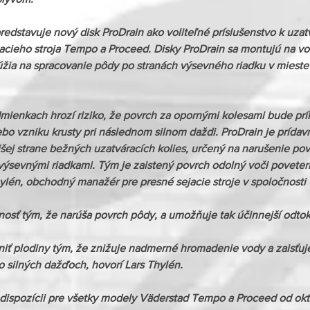
edstavuje nový disk ProDrain ako voliteľné príslušenstvo k uzat
cieho stroja Tempo a Proceed. Disky ProDrain sa montujú na von
lúžia na spracovanie pôdy po stranách výsevného riadku v mieste
podmienkach hrozí riziko, že povrch za opornými kolesami bude príl
ebo vzniku krusty pri následnom silnom daždi. ProDrain je prídavn
ej strane bežných uzatváracích kolies, určený na narušenie pov
výsevnými riadkami. Tým je zaistený povrch odolný voči povete
ylén, obchodný manažér pre presné sejacie stroje v spoločnosti 
nosť tým, že narúša povrch pôdy, a umožňuje tak účinnejší odto
niť plodiny tým, že znižuje nadmerné hromadenie vody a zaisťuj
o silných dažďoch, hovorí Lars Thylén.
k dispozícii pre všetky modely Väderstad Tempo a Proceed od okt