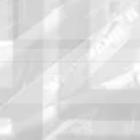
Výrobca Väderstad
Cestá
predstavuje novú generáciu
svoj
stroja Tempo T
dver
zažia
Agro