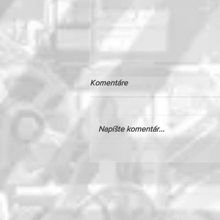
Komentáre
Napíšte komentár...
Novinka v akcii: Massey
Ferguson 9S.425 s výkonom
až 425 k!