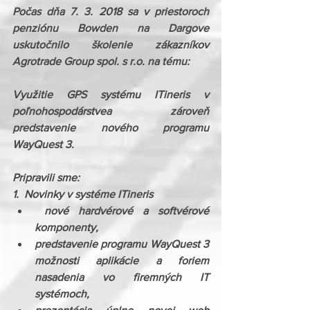
Počas dňa 7. 3. 2018 sa v priestoroch 
penziónu Bowden na Dargove 
uskutočnilo školenie zákazníkov 
Agrotrade Group spol. s r.o. na tému:
Využitie GPS systému ITineris v 
poľnohospodárstvea zároveň 
predstavenie nového programu 
WayQuest 3.
Pripravili sme:
​1.  Novinky v systéme ITineris
 nové hardvérové a softvérové 
komponenty,
predstavenie programu WayQuest 3 
možnosti aplikácie a foriem 
nasadenia vo firemných IT 
systémoch,