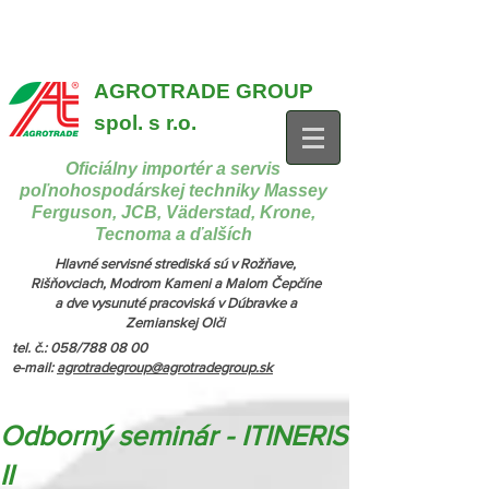
{ "@context": "https://schema.org", "@type": "CollectionPage",
"name": "Stroje na manipuláciu a nakladanie", "description": "MX,
JCB", "url": "https://www.agrotradegroup.sk/manipulan-technika" } {
"@context": "https://schema.org", "@type": "CollectionPage",
"name": "Stroje na kŕmenie a podstielanie", "description": "Trioliet",
"url": "https://www.agrotradegroup.sk/stroje-pre-zivocisnu-vyrobu" }
AGROTRADE GROUP
spol. s r.o.
Oficiálny importér a servis
poľnohospodárskej techniky Massey
Ferguson, JCB, Väderstad, Krone,
Tecnoma a ďalších
Hlavné servisné strediská sú v Rožňave,
Rišňovciach, Modrom Kameni a Malom Čepčíne
a dve vysunuté pracoviská v Dúbravke a
Zemianskej Olči
tel. č.: 058/788 08 00
e-mail:
agrotradegroup@agrotradegroup.sk
Odborný seminár - ITINERIS
II