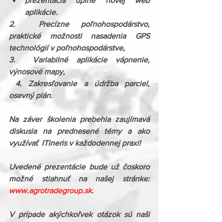
prezentácia úplne novej web 
aplikácie.                                                                    
2.  Precízne poľnohospodárstvo, 
praktické možnosti nasadenia GPS 
technológií v poľnohospodárstve,
​3.  Variabilné aplikácie vápnenie, 
výnosové mapy,
 4. Zakresľovanie a údržba parciel, 
osevný plán.
Na záver školenia prebehla zaujímavá  
diskusia na prednesené témy a ako 
využívať  ITineris v každodennej praxi!
Uvedené prezentácie bude už čoskoro 
možné stiahnuť na našej stránke: 
www.agrotradegroup.sk
.
V prípade akýchkoľvek otázok sú naši 