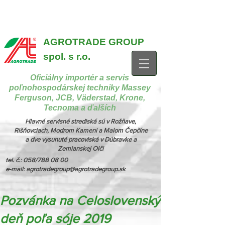
{ "@context": "https://schema.org", "@type": "CollectionPage",
"name": "Stroje na manipuláciu a nakladanie", "description": "MX,
JCB", "url": "https://www.agrotradegroup.sk/manipulan-technika" } {
"@context": "https://schema.org", "@type": "CollectionPage",
"name": "Stroje na kŕmenie a podstielanie", "description": "Trioliet",
"url": "https://www.agrotradegroup.sk/stroje-pre-zivocisnu-vyrobu" }
AGROTRADE GROUP
spol. s r.o.
Oficiálny importér a servis
poľnohospodárskej techniky Massey
Ferguson, JCB, Väderstad, Krone,
Tecnoma a ďalších
Hlavné servisné strediská sú v Rožňave,
Rišňovciach, Modrom Kameni a Malom Čepčíne
a dve vysunuté pracoviská v Dúbravke a
Zemianskej Olči
tel. č.: 058/788 08 00
e-mail:
agrotradegroup@agrotradegroup.sk
Pozvánka na Celoslovenský
deň poľa sóje 2019