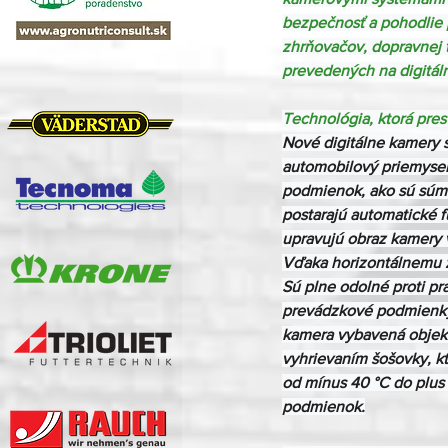
bezpečnosť a pohodlie p
zhrňovačov, dopravnej te
prevedených na digitál
Technológia, ktorá pre
Nové digitálne kamery 
automobilový priemysel
podmienok, ako sú súmra
postarajú automatické fu
upravujú obraz kamery v
Vďaka horizontálnemu z
Sú plne odolné proti p
prevádzkové podmienky.
kamera vybavená objekt
vyhrievaním šošovky, kt
od mínus 40 °C do plus
podmienok.