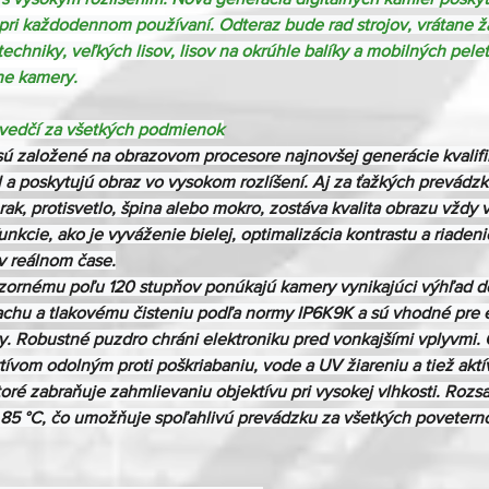
ri každodennom používaní. Odteraz bude rad strojov, vrátane ža
chniky, veľkých lisov, lisov na okrúhle balíky a mobilných pelet
ne kamery.
svedčí za všetkých podmienok
sú založené na obrazovom procesore najnovšej generácie kvalif
 a poskytujú obraz vo vysokom rozlíšení. Aj za ťažkých prevádz
k, protisvetlo, špina alebo mokro, zostáva kvalita obrazu vždy v
nkcie, ako je vyváženie bielej, optimalizácia kontrastu a riadeni
 reálnom čase.

ornému poľu 120 stupňov ponúkajú kamery vynikajúci výhľad do 
rachu a tlakovému čisteniu podľa normy IP6K9K a sú vhodné pre
 Robustné puzdro chráni elektroniku pred vonkajšími vplyvmi. 
ívom odolným proti poškriabaniu, vode a UV žiareniu a tiež akt
oré zabraňuje zahmlievaniu objektívu pri vysokej vlhkosti. Rozsa
 85 °C, čo umožňuje spoľahlivú prevádzku za všetkých povetern