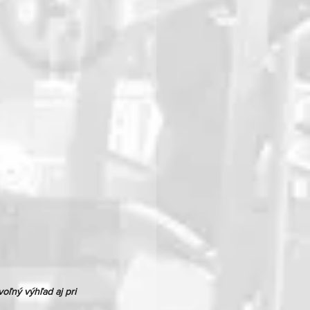
oľný výhľad aj pri 