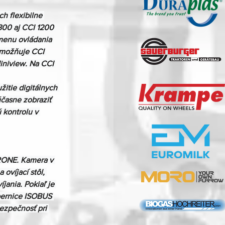
h flexibilne 
800 aj CCI 1200 
menu ovládania 
 umožňuje CCI 
iniview. Na CCI 
itie digitálnych 
asne zobraziť 
 kontrolu v 
KRONE. Kamera v 
ovíjací stôl, 
jania. Pokiaľ je 
zbernice ISOBUS 
ezpečnosť pri 