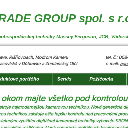
nakladanie", "description": "MX, JCB", "url": "https://www.agrotradegroup.sk/manipulan-technika"
robu" }
ADE GROUP spol. s r.
oľnohospodárskej techniky Massey Ferguson, JCB, Väders
žňave, Rišňovciach, Modrom Kameni
tel. č.: 05
acoviská v Dúbravke a Zemianskej Olči
e-mail:
agr
duktové portfólio
Servis
Požičovňa
m okom majte všetko pod kontrolou
troje najmodernejšou kamerovou technikou. Nová generácia dig
ou technikou zaisťuje ešte lepšiu kontrolu nad pracovnými proc
cieleným využitím digitálnej kamerovej techniky vybavuje KRONE
 vysokým rozlíšením. Nová generácia digitálnych kamier poskytu