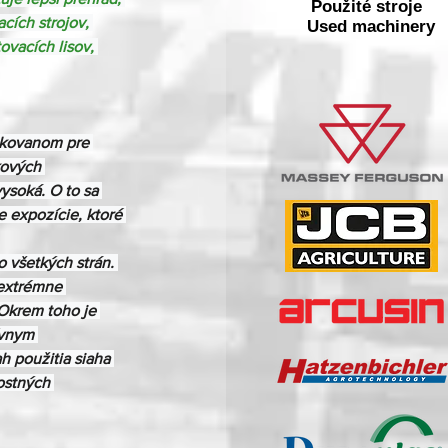
Použité stroje
cích strojov, 
Used machinery
ovacích lisov, 
ikovanom pre 
kových 
ysoká. O to sa 
e expozície, ktoré 
všetkých strán. 
 extrémne 
Okrem toho je 
ívnym 
h použitia siaha 
ostných 