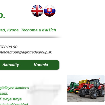
 } { "@context": "https://schema.org", "@type": "CollectionPage", "name": "Stroje na kŕmenie a
o.
tad, Krone, Tecnoma a ďalších
8/788 08 00
otradegroup@agrotradegroup.sk
Aktuality
Kontakt
itálnych kamier s 
esmi.
 svoje stroje 
je lepší prehľad, 