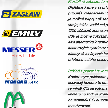
Flexibilné zobrazenie n
Digitálne kamery sa pri
pripojiť k ovládaciemu 
je možné pripojiť až se
stroja, takže vodič má 
1200 súčasné zobrazeni
800 je možné zobraziť j
Ako alternatíva k termi
kamerových systémov n
zábery až zo štyroch ka
priebehu celého praco
Príklad z praxe: Lis ko
Konkrétnym príkladom p
lisovacej komore tu umo
terminál CCI sa automat
kamera na zadnej strane
na termináli CCI automa
manévrovaní.