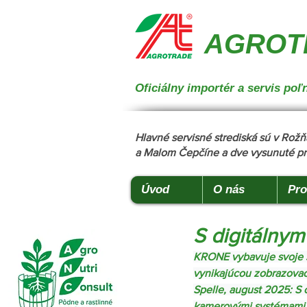
{ "@context": "https://schema.org", "@type": "CollectionPage", "name": "Stroje na manipuláciu a 
podstielanie", "description": "Trioliet", "url": "https://www.agrotradegroup.sk/stroje-pre-zivocisnu-vy
AGROTR
Oficiálny importér a servis p
Hlavné servisné strediská sú v Ro
a Malom Čepčíne a dve vysunuté pr
Úvod
O nás
Pro
S digitálny
KRONE vybavuje svoje s
vynikajúcou zobrazovac
Spelle, august 2025: S 
kamerovými systémami s