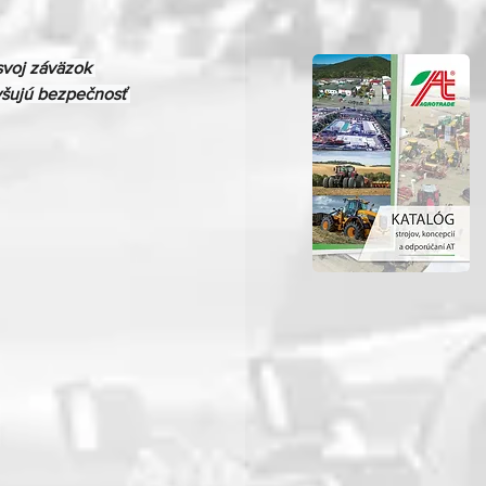
voj záväzok 
yšujú bezpečnosť 