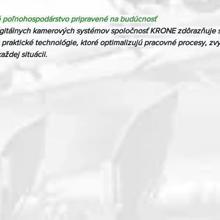
é poľnohospodárstvo pripravené na budúcnosť
igitálnych kamerových systémov spoločnosť KRONE zdôrazňuje s
 praktické technológie, ktoré optimalizujú pracovné procesy, zv
ždej situácii.