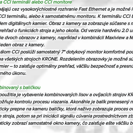
a CCI termináli alebo CCI monitore
pájajú cez vysokorýchlostné rozhranie Fast Ethernet a je možné ic
CCI terminálu, alebo k samostatnému monitoru. K terminálu CCI 
dem digitálnych kamier. Obraz z kamery sa zobrazuje súčasne s 
prehľad o funkciách stroja a jeho okolia. Od verzie hardvéru 2.0
e dvoch obrazov z kamery, napríklad v kombinácii Maxiview a M
eden obraz z kamery.

nálom CCI poslúži samostatný 7" dotykový monitor komfortné použ
a všetkých strojoch KRONE. Rozdelením obrazovky je možné súč
mier – to zaisťuje optimálny prehľad, väčšiu bezpečnosť a presnú
vného úkonu.
mbinovaný s baličkou
oužitia je vybavenie kombinovaných lisov a ovíjacích strojov 
žňuje kontrolu procesu viazania. Akonáhle je balík prenesený na 
icky prepne na kameru baličky, ktorá naživo zobrazuje proces oví
 stroja, potom sa pri iniciácii signálu cúvania prostredníctvom 
ticky zobrazí samostatné okno kamery, čo zaisťuje ešte väčšiu b