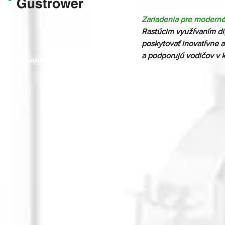
Zariadenia pre modern
Rastúcim využívaním d
poskytovať inovatívne a
a podporujú vodičov v ka
Odoberajte naše novinky