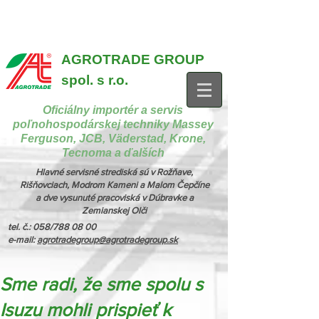
{ "@context": "https://schema.org", "@type": "CollectionPage",
"name": "Stroje na manipuláciu a nakladanie", "description": "MX,
JCB", "url": "https://www.agrotradegroup.sk/manipulan-technika" } {
"@context": "https://schema.org", "@type": "CollectionPage",
"name": "Stroje na kŕmenie a podstielanie", "description": "Trioliet",
"url": "https://www.agrotradegroup.sk/stroje-pre-zivocisnu-vyrobu" }
AGROTRADE GROUP
spol. s r.o.
Oficiálny importér a servis
poľnohospodárskej techniky Massey
Ferguson, JCB, Väderstad, Krone,
Tecnoma a ďalších
Hlavné servisné strediská sú v Rožňave,
Rišňovciach, Modrom Kameni a Malom Čepčíne
a dve vysunuté pracoviská v Dúbravke a
Zemianskej Olči
tel. č.: 058/788 08 00
e-mail:
agrotradegroup@agrotradegroup.sk
Sme radi, že sme spolu s
Isuzu mohli prispieť k