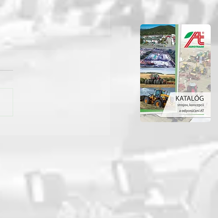
ri v Prešove ukázali
u silu: Deň otvorených
í SÚC PSK prilákal davy,
rila aj technika od
trade Group Rožňava!