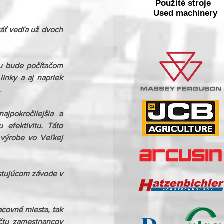
Použité stroje
Used machinery
áť vedľa už dvoch 
u bude počítačom 
inky a aj napriek 
.
pokročilejšia a 
efektivitu. Táto 
výrobe vo Veľkej  
stujúcom závode v 
covné miesta, tak 
čtu zamestnancov 