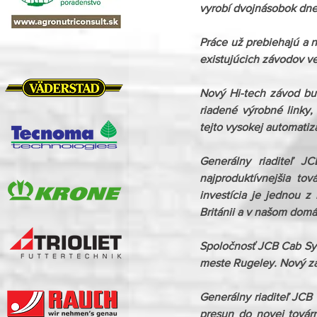
vyrobí dvojnásobok dne
Práce už prebiehajú a n
existujúcich závodov ve
Nový Hi-tech závod bu
riadené výrobné linky, 
tejto vysokej automatiz
Generálny riaditeľ J
najproduktívnejšia tov
investícia je jednou z 
Británii a v našom domá
Spoločnosť JCB Cab Sys
meste Rugeley. Nový zá
Generálny riaditeľ JCB 
presun do novej továr