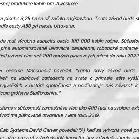
šnej produkcie kabín pre JCB stroje.
a ploche 3,25 ha sa už začalo s výstavbou. Tento závod bude st
dľa cesty A50 pri meste Uttoxeter.
de mať výrobnú kapacitu okolo 100 000 kabín ročne. Súčasťo
plne automatizované lakovacie zariadenia, robotické zváracie l
ácií vytvorí viac než 200 nových pracovných miest do roku 2022
CB Graeme Macdonald povedal: "Tento nový závod bude naj
áreň na kabínové zariadenia na svete a prinesie ešte vyššiu 
najväčších v histórii spoločnosti a podčiarkuje náš záväzok k 
com grófstve Staffordshire."
tems v súčasnosti zamestnáva viac ako 400 ľudí na svojom exi
vod ma plánované otvorenie v lete roku 2019.
Cab Systems David Carver povedal: "Aj keď sa vytvoria nové pra
ne nám umožní zdvojnásobiť kapacitu bez zdvojnásobenia po