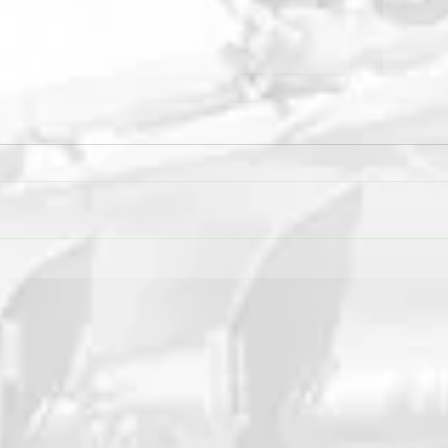
Výrobca Väderstad
Cestá
predstavuje novú generáciu
svoj
stroja Tempo T
dver
zažia
Agro