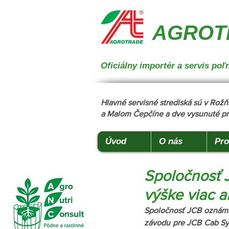
{ "@context": "https://schema.org", "@type": "CollectionPage", "name": "Stroje na manipuláciu a 
podstielanie", "description": "Trioliet", "url": "https://www.agrotradegroup.sk/stroje-pre-zivocisnu-vy
AGROTR
Oficiálny importér a servis p
Hlavné servisné strediská sú v Ro
a Malom Čepčíne a dve vysunuté pr
Úvod
O nás
Pro
Spoločnosť J
výške viac 
Spoločnosť JCB oznámil
závodu pre JCB Cab Syst