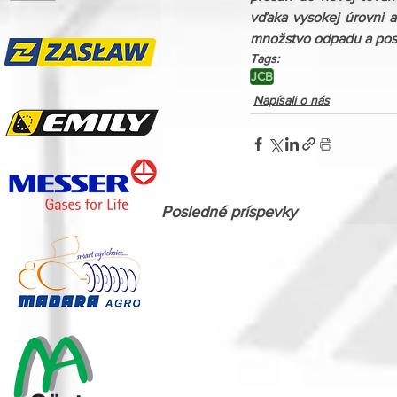
vďaka vysokej úrovni au
množstvo odpadu a posk
Tags:
JCB
Napísali o nás
Posledné príspevky