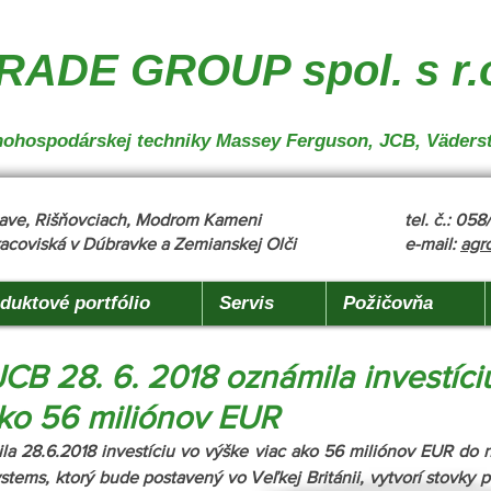
nakladanie", "description": "MX, JCB", "url": "https://www.agrotradegroup.sk/manipulan-technika"
robu" }
ADE GROUP spol. s r.
oľnohospodárskej techniky Massey Ferguson, JCB, Väders
žňave, Rišňovciach, Modrom Kameni
tel. č.: 05
acoviská v Dúbravke a Zemianskej Olči
e-mail:
agr
duktové portfólio
Servis
Požičovňa
CB 28. 6. 2018 oznámila investíci
ako 56 miliónov EUR
a 28.6.2018 investíciu vo výške viac ako 56 miliónov EUR do 
ems, ktorý bude postavený vo Veľkej Británii, vytvorí stovky p