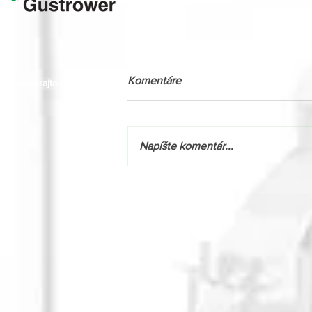
Komentáre
Odoberajte naše novinky
Napíšte komentár...
Novinka v akcii: Massey
Ferguson 9S.425 s výkonom
až 425 k!