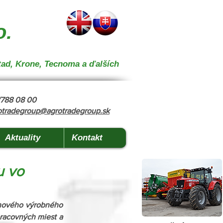
 } { "@context": "https://schema.org", "@type": "CollectionPage", "name": "Stroje na kŕmenie a
o.
tad, Krone, Tecnoma a ďalších
8/788 08 00
otradegroup@agrotradegroup.sk
Aktuality
Kontakt
u vo
nového výrobného 
racovných miest a 