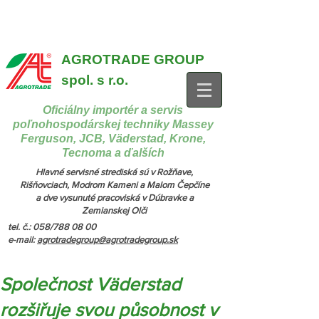
{ "@context": "https://schema.org", "@type": "CollectionPage",
"name": "Stroje na manipuláciu a nakladanie", "description": "MX,
JCB", "url": "https://www.agrotradegroup.sk/manipulan-technika" } {
"@context": "https://schema.org", "@type": "CollectionPage",
"name": "Stroje na kŕmenie a podstielanie", "description": "Trioliet",
"url": "https://www.agrotradegroup.sk/stroje-pre-zivocisnu-vyrobu" }
AGROTRADE GROUP
spol. s r.o.
Oficiálny importér a servis
poľnohospodárskej techniky Massey
Ferguson, JCB, Väderstad, Krone,
Tecnoma a ďalších
Hlavné servisné strediská sú v Rožňave,
Rišňovciach, Modrom Kameni a Malom Čepčíne
a dve vysunuté pracoviská v Dúbravke a
Zemianskej Olči
tel. č.: 058/788 08 00
e-mail:
agrotradegroup@agrotradegroup.sk
Společnost Väderstad
rozšiřuje svou působnost v