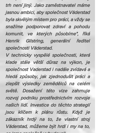
trh není jiný. Jako zaměstnavatel máme 
jasnou ambici, aby společnost Väderstad 
byla skvělým místem pro práci, a vždy se 
snažíme podporovat zdraví a pohodu 
komunit, ve kterých působíme"
, říká 
Henrik Gilstring, generální ředitel 
společnosti Väderstad. 
V technicky vyspělé společnosti, která 
klade stále větší důraz na výkon, je 
společnost Vaderstad i nadále zvídavá a 
hledá způsoby, jak zjednodušit práci a 
zlepšit výsledky zemědělců na celém 
světě. Dosažení této vize zahrnuje 
rozvoj podniku prostřednictvím rozvoje 
našich lidí. Investice do těchto strategií 
jsou klíčem k plánu růstu. Když je 
zákazník hrdý na to, že vlastní stroj 
Väderstad, můžeme být hrdí i my na to, 