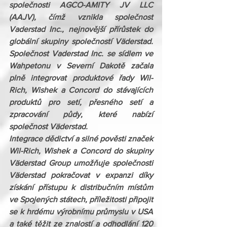
společnosti AGCO-AMITY JV LLC 
(AAJV), čímž vznikla společnost 
Vaderstad Inc., nejnovější přírůstek do 
globální skupiny společností Väderstad. 
Společnost Vaderstad Inc. se sídlem ve 
Wahpetonu v Severní Dakotě začala 
plně integrovat produktové řady Wil-
Rich, Wishek a Concord do stávajících 
produktů pro setí, přesného setí a 
zpracování půdy, které nabízí 
společnost Väderstad.  
Integrace dědictví a silné pověsti značek 
Wil-Rich, Wishek a Concord do skupiny 
Väderstad Group umožňuje společnosti 
Väderstad pokračovat v expanzi díky 
získání přístupu k distribučním místům 
ve Spojených státech, příležitosti připojit 
se k hrdému výrobnímu průmyslu v USA 
a také těžit ze znalostí a odhodlání 120 