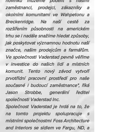
novinku můžeme podělit s našimi 
zaměstnanci, prodejci, zákazníky a 
okolními komunitami ve Wahpetonu a 
Breckenridge. Na naší cestě za 
rozšířením působnosti na americkém 
trhu se i nadále snažíme hledat způsoby, 
jak poskytovat významnou hodnotu naší 
značce, našim prodejcům a farmářům. 
Ve společnosti Vaderstad pevně věříme 
v investice do našich lidí a místních 
komunit. Tento nový závod vytvoří 
prvotřídní pracovní prostředí pro naše 
současné i budoucí zaměstnance"
, říká 
Jason Strobbe, generální ředitel 
společnosti Vaderstad Inc.
Společnost Vaderstad je hrdá na to, že 
na tomto projektu spolupracuje s 
místními společnostmi Foss Architecture 
and Interiors se sídlem ve Fargu, ND, a 