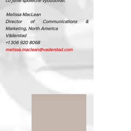
co jsme společně vybudovali.
 Melissa MacLean 
Director of Communications & 
Marketing, North America 
Väderstad 
+1 306 920 8068 
melissa.maclean@vaderstad.com