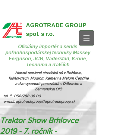
{ "@context": "https://schema.org", "@type": "CollectionPage",
"name": "Stroje na manipuláciu a nakladanie", "description": "MX,
JCB", "url": "https://www.agrotradegroup.sk/manipulan-technika" } {
"@context": "https://schema.org", "@type": "CollectionPage",
"name": "Stroje na kŕmenie a podstielanie", "description": "Trioliet",
"url": "https://www.agrotradegroup.sk/stroje-pre-zivocisnu-vyrobu" }
AGROTRADE GROUP
spol. s r.o.
Oficiálny importér a servis
poľnohospodárskej techniky Massey
Ferguson, JCB, Väderstad, Krone,
Tecnoma a ďalších
Hlavné servisné strediská sú v Rožňave,
Rišňovciach, Modrom Kameni a Malom Čepčíne
a dve vysunuté pracoviská v Dúbravke a
Zemianskej Olči
tel. č.: 058/788 08 00
e-mail:
agrotradegroup@agrotradegroup.sk
Traktor Show Brhlovce
2019 - 7. ročník -