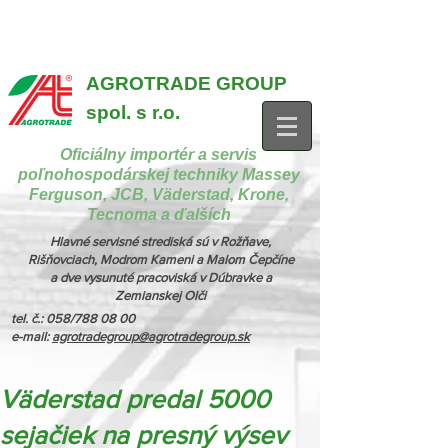
{ "@context": "https://schema.org", "@type": "CollectionPage",
"name": "Stroje na manipuláciu a nakladanie", "description": "MX,
JCB", "url": "https://www.agrotradegroup.sk/manipulan-technika" } {
"@context": "https://schema.org", "@type": "CollectionPage",
"name": "Stroje na kŕmenie a podstielanie", "description": "Trioliet",
"url": "https://www.agrotradegroup.sk/stroje-pre-zivocisnu-vyrobu" }
AGROTRADE GROUP
spol. s r.o.
Oficiálny importér a servis
poľnohospodárskej techniky Massey
Ferguson, JCB, Väderstad, Krone,
Tecnoma a ďalších
Hlavné servisné strediská sú v Rožňave,
Rišňovciach, Modrom Kameni a Malom Čepčíne
a dve vysunuté pracoviská v Dúbravke a
Zemianskej Olči
tel. č.: 058/788 08 00
e-mail:
agrotradegroup@agrotradegroup.sk
Väderstad predal 5000
sejačiek na presný výsev