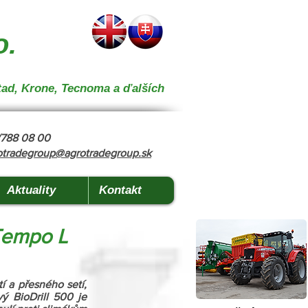
 } { "@context": "https://schema.org", "@type": "CollectionPage", "name": "Stroje na kŕmenie a
o.
tad, Krone, Tecnoma a ďalších
8/788 08 00
otradegroup@agrotradegroup.sk
Aktuality
Kontakt
 Tempo L
 a přesného setí, 
ý BioDrill 500 je 