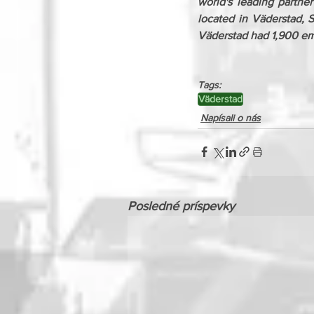
world's leading partne
located in Väderstad, S
Väderstad had 1,900 em
Tags:
Väderstad
Napísali o nás
Posledné príspevky