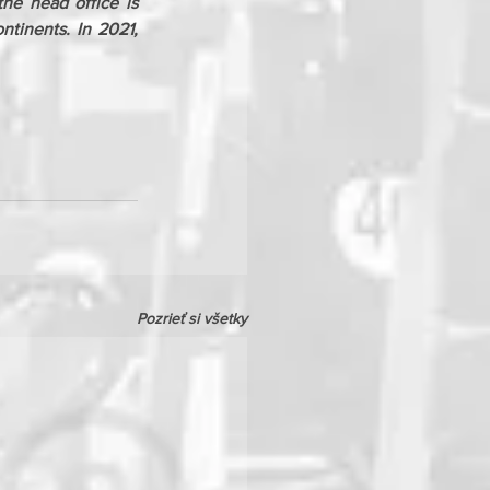
he head office is 
tinents. In 2021, 
Pozrieť si všetky