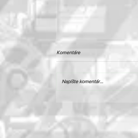
Komentáre
Napíšte komentár...
Novinka v akcii: Massey
Ferguson 9S.425 s výkonom
až 425 k!