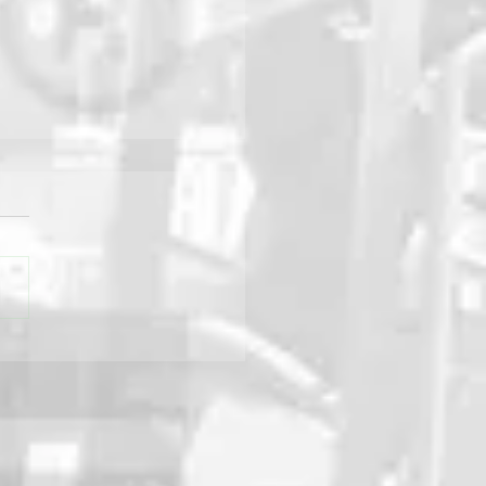
ri v Prešove ukázali
u silu: Deň otvorených
í SÚC PSK prilákal davy,
rila aj technika od
trade Group Rožňava!