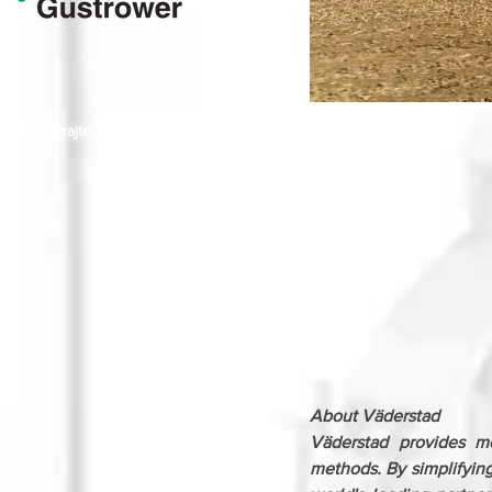
Odoberajte naše novinky
About Väderstad
Väderstad provides mod
methods. By simplifying