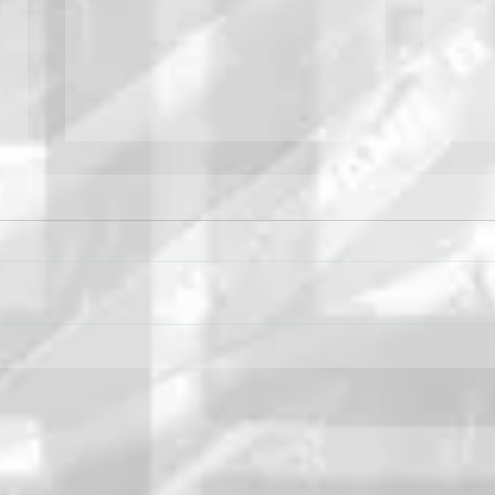
Výrobca Väderstad
Cestá
predstavuje novú generáciu
svoj
stroja Tempo T
dver
zažia
Agro