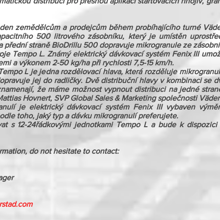
tickou distribucí pro přesnou aplikaci startovacích hnojiv, gran
veden zemědělcům a prodejcům během probíhajícího turné Väder
acitního 500 litrového zásobníku, který je umístěn uprostřed
na přední straně BioDrillu 500 dopravuje mikrogranule ze zásobní
roje Tempo L. Známý elektrický dávkovací systém Fenix III umožň
i a výkonem 2-50 kg/ha při rychlosti 7,5-15 km/h.
Tempo L je jedna rozdělovací hlava, která rozděluje mikrogranulá
pravuje jej do radličky. Dvě distribuční hlavy v kombinaci se 
 znamenají, že máme možnost vypnout distribuci na jedné stra
Mattias Hovnert, SVP Global Sales & Marketing společnosti Väder
anulí je elektrický dávkovací systém Fenix III vybaven výměn
le toho, jaký typ a dávku mikrogranulí preferujete.
vat s 12-24řádkovými jednotkami Tempo L a bude k dispozici k
rmation, do not hesitate to contact:
ager
rstad.com