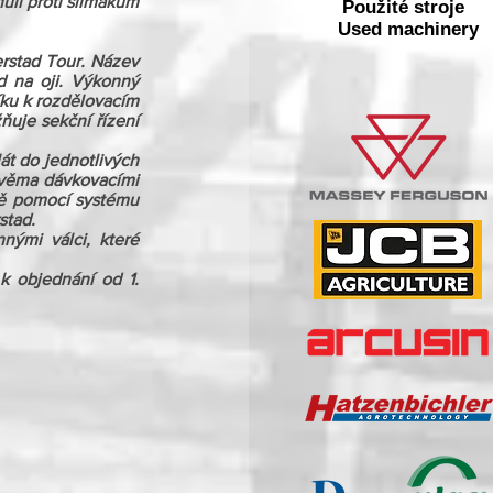
ulí proti slimákům 
Použité stroje
Used machinery
stad Tour. Název 
 na oji. Výkonný 
ku k rozdělovacím 
uje sekční řízení 
t do jednotlivých 
dvěma dávkovacími 
ně pomocí systému 
stad.
nými válci, které 
 objednání od 1. 