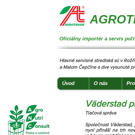
{ "@context": "https://schema.org", "@type": "CollectionPage", "name": "Stroje na manipuláciu a 
podstielanie", "description": "Trioliet", "url": "https://www.agrotradegroup.sk/stroje-pre-zivocisnu-vy
AGROTR
Oficiálny importér a servis p
Hlavné servisné strediská sú v Ro
a Malom Čepčíne a dve vysunuté pr
Úvod
O nás
Pro
Väderstad p
Tlačová správa
Společnost Väderstad, j
nyní přináší na trh no