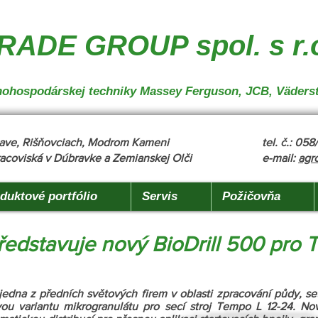
nakladanie", "description": "MX, JCB", "url": "https://www.agrotradegroup.sk/manipulan-technika"
robu" }
ADE GROUP spol. s r.
oľnohospodárskej techniky Massey Ferguson, JCB, Väders
žňave, Rišňovciach, Modrom Kameni
tel. č.: 05
acoviská v Dúbravke a Zemianskej Olči
e-mail:
agr
duktové portfólio
Servis
Požičovňa
ředstavuje nový BioDrill 500 pro
edna z předních světových firem v oblasti zpracování půdy, setí
vou variantu mikrogranulátu pro secí stroj Tempo L 12-24. Nov