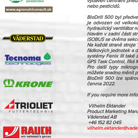
vybaven centrální pneuma
nebo pesticidů.
BioDrill 500 byl před
je odvozen od velkokap
hydraulický ventilátor 
hlavám v zadní části st
ISOBUS se dvěma sekcem
Na každé straně stroje 
řádkových jednotek a do
systémy Fenix III také
GPS Task Control, říká 
Pro další typy mikrogr
můžete snadno měnit pod
BioDrill 500 lze spáro
června 2022.
If you require more info
 Vilhelm Ektander
Product Marketing Man
Väderstad AB
 +46 152 82 045
vilhelm.ektander@vade