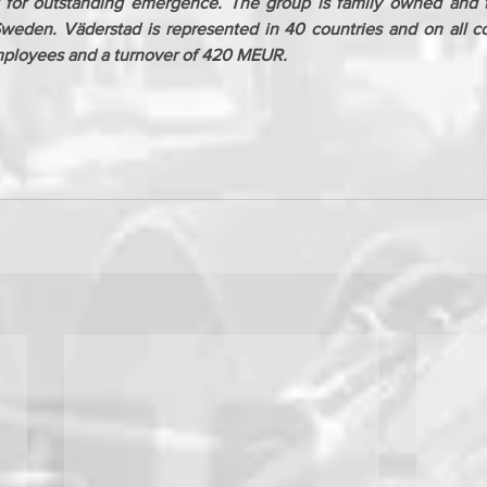
r for outstanding emergence. The group is family owned and t
weden. Väderstad is represented in 40 countries and on all con
ployees and a turnover of 420 MEUR.