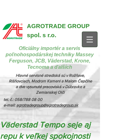
{ "@context": "https://schema.org", "@type": "CollectionPage",
"name": "Stroje na manipuláciu a nakladanie", "description": "MX,
JCB", "url": "https://www.agrotradegroup.sk/manipulan-technika" } {
"@context": "https://schema.org", "@type": "CollectionPage",
"name": "Stroje na kŕmenie a podstielanie", "description": "Trioliet",
"url": "https://www.agrotradegroup.sk/stroje-pre-zivocisnu-vyrobu" }
AGROTRADE GROUP
spol. s r.o.
Oficiálny importér a servis
poľnohospodárskej techniky Massey
Ferguson, JCB, Väderstad, Krone,
Tecnoma a ďalších
Hlavné servisné strediská sú v Rožňave,
Rišňovciach, Modrom Kameni a Malom Čepčíne
a dve vysunuté pracoviská v Dúbravke a
Zemianskej Olči
tel. č.: 058/788 08 00
e-mail:
agrotradegroup@agrotradegroup.sk
Väderstad Tempo seje aj
repu k veľkej spokojnosti