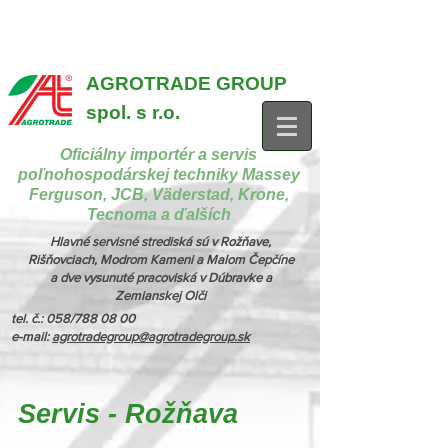
{ "@context": "https://schema.org", "@type": "CollectionPage",
"name": "Stroje na manipuláciu a nakladanie", "description": "MX,
JCB", "url": "https://www.agrotradegroup.sk/manipulan-technika" } {
"@context": "https://schema.org", "@type": "CollectionPage",
"name": "Stroje na kŕmenie a podstielanie", "description": "Trioliet",
"url": "https://www.agrotradegroup.sk/stroje-pre-zivocisnu-vyrobu" }
AGROTRADE GROUP
spol. s r.o.
Oficiálny importér a servis
poľnohospodárskej techniky Massey
Ferguson, JCB, Väderstad, Krone,
Tecnoma a ďalších
Hlavné servisné strediská sú v Rožňave,
Rišňovciach, Modrom Kameni a Malom Čepčíne
a dve vysunuté pracoviská v Dúbravke a
Zemianskej Olči
tel. č.: 058/788 08 00
e-mail:
agrotradegroup@agrotradegroup.sk
Servis - Rožňava