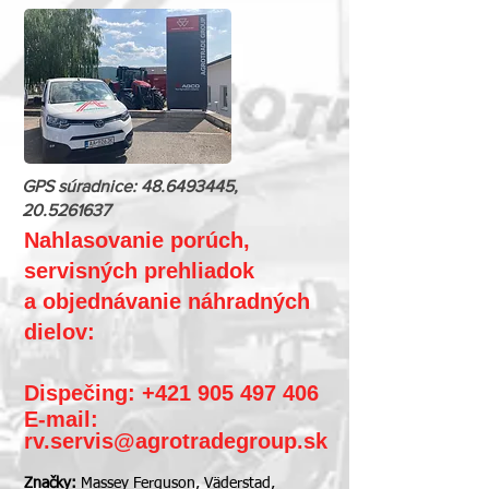
GPS súradnice:
48.6493445
,
20.5261637
Nahlasovanie porúch,
servisných prehliadok
a objednávanie náhradných
dielov:
Dispečing:
+421 905 497 406
E-mail:
rv.servis@agrotradegroup.sk
Značky:
Massey Ferguson, Väderstad,