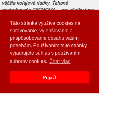
väčšie koľajové riadky. Ťahané
postrekovače TECNOMA – pre všetky typy
ťahaných postrekovačov ponúkame
inteligentnú výbavu, ktorá vám prinesie
Táto stránka využíva cookies na
žiadané úspory TECNOMA ponúka na výber
spravovanie, vylepšovanie a
ťahané postrekovače pre všetky typy
prispôsobovanie obsahu vašim
užívateľov s rôznymi výmerami, nárokmi a
potrebám. Používaním tejto stránky
možnosťami výbavy – od jednoduchších
vyjadrujete súhlas s používaním
Tecnis 3100 s objemom 3100 l po
najmodernejšie typy TECNIS 3500, Tecnis
súborov cookies.
Čítať viac
4500 a Tecnis 6000 s objemom 3500 -
6000 l, žiadaný a cenovo prístupný je najmä
typ Tecnis 3100.
Prijať!
Odoberajte naše novinky