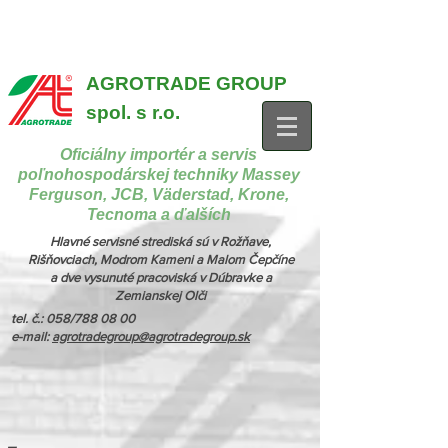
{ "@context": "https://schema.org", "@type": "CollectionPage",
"name": "Stroje na manipuláciu a nakladanie", "description": "MX,
JCB", "url": "https://www.agrotradegroup.sk/manipulan-technika" } {
"@context": "https://schema.org", "@type": "CollectionPage",
"name": "Stroje na kŕmenie a podstielanie", "description": "Trioliet",
"url": "https://www.agrotradegroup.sk/stroje-pre-zivocisnu-vyrobu" }
AGROTRADE GROUP
spol. s r.o.
Oficiálny importér a servis
poľnohospodárskej techniky Massey
Ferguson, JCB, Väderstad, Krone,
Tecnoma a ďalších
Hlavné servisné strediská sú v Rožňave,
Rišňovciach, Modrom Kameni a Malom Čepčíne
a dve vysunuté pracoviská v Dúbravke a
Zemianskej Olči
tel. č.: 058/788 08 00
e-mail:
agrotradegroup@agrotradegroup.sk