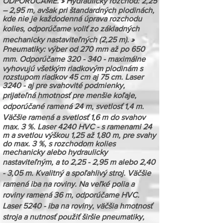
ODPORÚČAME. » Hydraulický rozchod: 2,25
– 2,95 m, avšak pri štandardných plodinách,
kde nie je každodenná úprava rozchodu
kolies, odporúčame voliť zo základných
mechanicky nastaviteľných (2,25 m). »
Pneumatiky: výber od 270 mm až po 650
mm. Odporúčame 320 - 340 - maximálne
vyhovujú všetkým riadkovým plodinám s
rozstupom riadkov 45 cm aj 75 cm. Laser
3240 - aj pre svahovité podmienky,
prijateľná hmotnosť pre menšie koľaje,
odporúčané ramená 24 m, svetlosť 1,4 m.
Väčšie ramená a svetlosť 1,6 m do svahov
max. 3 %. Laser 4240 HVC - s ramenami 24
m a svetlou výškou 1,25 až 1,80 m, pre svahy
do max. 3 %, s rozchodom kolies
mechanicky alebo hydraulicky
nastaviteľným, a to 2,25 - 2,95 m alebo 2,40
- 3,05 m. Kvalitný a spoľahlivý stroj. Väčšie
ramená iba na roviny. Na veľké polia a
roviny ramená 36 m, odporúčame HVC.
Laser 5240 - iba na roviny, väčšia hmotnosť
stroja a nutnosť použiť širšie pneumatiky,