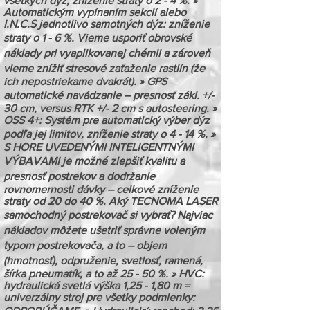
všetkých dýz, zníženie straty o 2 - 4 %. »
Automatickým vypínaním sekcií alebo
I.N.C.S jednotlivo samotných dýz: zníženie
straty o 1 - 6 %. Vieme usporiť obrovské
náklady pri vyaplikovanej chémii a zároveň
vieme znížiť stresové zaťaženie rastlín (že
ich nepostriekame dvakrát). » GPS
automatické navádzanie – presnosť zákl. +/-
30 cm, versus RTK +/- 2 cm s autosteering. »
OSS 4+: Systém pre automatický výber dýz
podľa jej limitov, zníženie straty o 4 - 14 %. »
S HORE UVEDENÝMI INTELIGENTNÝMI
VÝBAVAMI je možné zlepšiť kvalitu a
presnosť postrekov a dodržanie
rovnomernosti dávky – celkové zníženie
straty od 20 do 40 %. Aký TECNOMA LASER
samochodný postrekovač si vybrať? Najviac
nákladov môžete ušetriť správne voleným
typom postrekovača, a to – objem
(hmotnosť), odpruženie, svetlosť, ramená,
šírka pneumatík, a to až 25 - 50 %. » HVC:
hydraulická svetlá výška 1,25 - 1,80 m =
univerzálny stroj pre všetky podmienky: