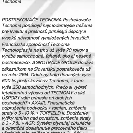
Tecnoma
POSTREKOVAČE TECNOMA Postrekovače
Tecnoma ponúkajú najmodernejšie riešenia
pre kvalitu a presnosť, prinášajú úspory a
vysokú návratnosť vynaložených investícií.
Francúzska spoločnosť Tecnoma
Tecnologies je na trhu už vyše 70 rokov a
vyrába samochodné, ťahané, ako aj nesené
postrekovače. AGROTRADE GROUP dodáva
zákazníkom na Slovensku postrekovače už
od roku 1994. Odvtedy bolo dodaných vyše
600 ks postrekovačov Tecnoma, z toho
vyše 250 samochodných. Prečo si vybrať
inteligentnú výbavu od TECNOMY a aké
ÚSPORY vám prinesie pri drahých
postrekoch? » AXAIR: Pneumatické
odpruženie podvozku + ramien, zníženie
straty o 5 - 10 %. » TOPFIELD II: Dodržanie
výšky ramien nad porastom, zníženie straty
o 3 - 7 %. » AGP: Systém plynulej cirkulácie
a okamžité dosiahnutie pracovného tlaku