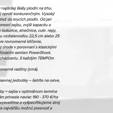
jširšej škály plodín na trhu.
i) oproti konkurenčným. Vysoký
tiež do krycích plodín. Od jari
resní sejbu, zvýši kapacitu a
kukurice, slnečnice, cukr. repy,
vou vzdialenosťou 22,5 cm alebo 25
pre rovnomerné klíčenie,
ej úrode v porovnaní s klasickými
reľovaním semien PowerShoot.
 vzchádzaniu. S každým TEMPOm
merné rastliny (zrná).
evnej jednotky – šetríte na osive,
ejby = sejba v optimálnom termíne
m prinesie naviac 190 - 370 €/ha
 vysvetlíme a vyšpecifikujeme stroj
ia najväčšiu možnú presnosť a