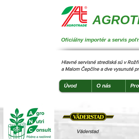
{ "@context": "https://schema.org", "@type": "CollectionPage", "name": "Stroje na manipuláciu a 
podstielanie", "description": "Trioliet", "url": "https://www.agrotradegroup.sk/stroje-pre-zivocisnu-vy
AGROTR
Oficiálny importér a servis p
Hlavné servisné strediská sú v Ro
a Malom Čepčíne a dve vysunuté pr
Úvod
O nás
Pro
Väderstad