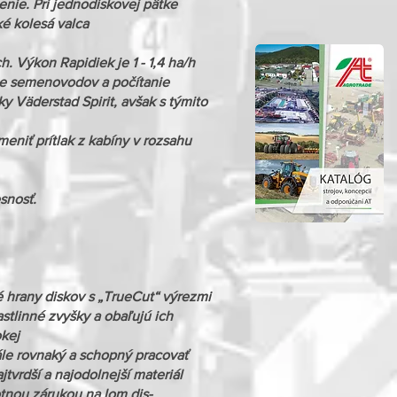
enie. Pri jednodiskovej pätke
é kolesá valca
 Výkon Rapidiek je 1 - 1,4 ha/h
nie semenovodov a počítanie
 Väderstad Spirit, avšak s týmito
eniť prítlak z kabíny v rozsahu
snosť.
é hrany diskov s „TrueCut“ výrezmi
stlinné zvyšky a obaľujú ich
okej
tále rovnaký a schopný pracovať
jtvrdší a najodolnejší materiál
tnou zárukou na lom dis-