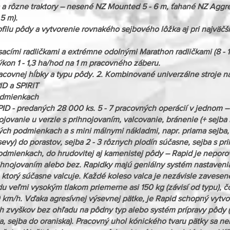
 a rôzne traktory – nesené NZ Mounted 5 - 6 m, ťahané NZ Aggres
5 m).
filu pôdy a vytvorenie rovnakého sejbového lôžka aj pri najväč
usacími radličkami a extrémne odolnými Marathon radličkami (8 - 10
výkon 1 - 1,3 ha/hod na 1 m pracovného záberu.
acovnej hĺbky a typu pôdy. 2. Kombinované univerzálne stroje na
D a SPIRIT
odmienkach
D - predaných 28 000 ks. 5 - 7 pracovných operácií v jednom –
nojovanie u verzie s prihnojovaním, valcovanie, bránenie (+ sejb
kých podmienkach a s mini málnymi nákladmi, napr. priama sejba
ísevy) do porastov, sejba 2 - 3 rôznych plodín súčasne, sejba s p
dmienkach, do hrudovitej aj kamenistej pôdy – Rapid je neporov
rihnojovaním alebo bez. Rapidky majú geniálny systém nastavenia
, ktorý súčasne valcuje. Každé koleso valca je nezávisle zavesen
 veľmi vysokým tlakom priemerne asi 150 kg (závisí od typu), č
0 km/h. Vďaka agresívnej výsevnej pätke, je Rapid schopný vytvor
ých zvyškov bez ohľadu na pôdny typ alebo systém prípravy pôdy 
, sejba do oraniska). Pracovný uhol kónického tvaru pätky sa n