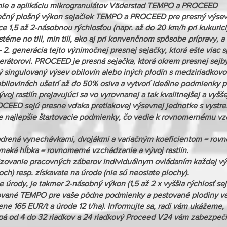
enie a aplikáciu mikrogranulátov Väderstad TEMPO a PROCEED
čný plošný výkon sejačiek TEMPO a PROCEED pre presný výsev na
 1,5 až 2-násobnou rýchlosťou (napr. až do 20 km/h pri kukuric
téme no till, min till, ako aj pri konvenčnom spôsobe prípravy, a 
2. generácia tejto výnimočnej presnej sejačky, ktorá ešte viac sp
erátorovi. PROCEED je presná sejačka, ktorá okrem presnej sejby 
sný singulovaný výsev obilovín alebo iných plodín s medziriadko
obilovinách ušetrí až do 50% osiva a vytvorí ideálne podmienky 
oj rastlín prejavujúci sa vo vyrovnanej a tak kvalitnejšej a vyšš
OCEED sejú presne vďaka pretlakovej výsevnej jednotke s vyst
tie najlepšie štartovacie podmienky, čo vedie k rovnomernému
jadrená vynechávkami, dvojákmi a variačným koeficientom = rovno
vnaká hĺbka = rovnomerné vzchádzanie a vývoj rastlín.
äzovanie pracovných záberov individuálnym ovládaním každej výs
ch) resp. získavate na úrode (nie sú neosiate plochy).
 úrody, je takmer 2-násobný výkon (1,5 až 2 x vyššia rýchlosť s
urované TEMPO pre vaše pôdne podmienky a pestované plodiny vá
cene 165 EUR/t a úrode 12 t/ha). Informujte sa, radi vám ukážeme,
mpá od 4 do 32 riadkov a 24 riadkový Proceed V24 vám zabezpeč