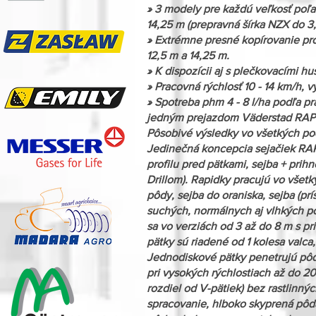
» 3 modely pre každú veľkosť poľa
14,25 m (prepravná šírka NZX do 3,
» Extrémne presné kopírovanie pro
12,5 m a 14,25 m.
» K dispozícii aj s plečkovacími h
» Pracovná rýchlosť 10 - 14 km/h, 
» Spotreba phm 4 - 8 l/ha podľa pr
jedným prejazdom Väderstad RAPI
Pôsobivé výsledky vo všetkých p
Jedinečná koncepcia sejačiek RAPI
profilu pred pätkami, sejba + prih
Drillom). Rapidky pracujú vo všet
pôdy, sejba do oraniska, sejba (pr
suchých, normálnych aj vlhkých po
sa vo verziách od 3 až do 8 m s p
pätky sú riadené od 1 kolesa valca
Jednodiskové pätky penetrujú pôdu
pri vysokých rýchlostiach až do 2
rozdiel od V-pätiek) bez rastlinn
spracovanie, hlboko skyprená pôda