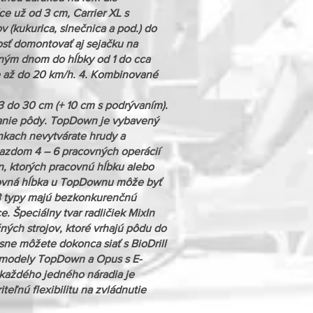
ce už od 3 cm, Carrier XL s
(kukurica, slnečnica a pod.) do
nosť domontovať aj sejačku na
vným dnom do hĺbky od 1 do cca
 je až do 20 km/h. 4. Kombinované
3 do 30 cm (+ 10 cm s podrývaním).
vanie pôdy. TopDown je vybavený
enkach nevytvárate hrudy a
jazdom 4 – 6 pracovných operácií
n, ktorých pracovnú hĺbku alebo
acovná hĺbka u TopDownu môže byť
y 3 typy majú bezkonkurenčnú
e. Špeciálny tvar radličiek MixIn
ých strojov, ktoré vrhajú pôdu do
sne môžete dokonca siať s BioDrill
vé modely TopDown a Opus s E-
 každého jedného náradia je
ľnú flexibilitu na zvládnutie