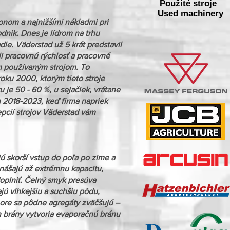
Použité stroje
Used machinery
onom a najnižšími nákladmi pri
dnik. Dnes je lídrom na trhu
le. Väderstad už 5 krát predstavil
i pracovnú rýchlosť a pracovné
ým používaným strojom. To
ku 2000, ktorým tieto stroje
u je 50 - 60 %, u sejačiek, vrátane
h 2018-2023, keď firma napriek
pcií strojov Väderstad vám
 skorší vstup do poľa po zime a
inášajú až extrémnu kapacitu,
doplniť. Čelný smyk presúva
jú vlhkejšiu a suchšiu pôdu,
hore sa pôdne agregáty zväčšujú –
n brány vytvoria evaporačnú bránu