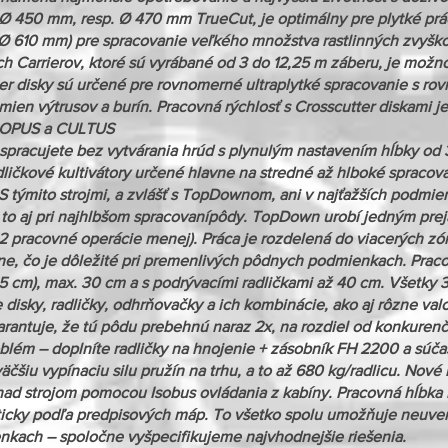
i Ø 450 mm, resp. Ø 470 mm TrueCut, je optimálny pre plytké prá
 610 mm) pre spracovanie veľkého množstva rastlinných zvyškov 
och Carrierov, ktoré sú vyrábané od 3 do 12,25 m záberu, je mož
er disky sú určené pre rovnomerné ultraplytké spracovanie s ro
emien výtrusov a burín. Pracovná rýchlosť s Crosscutter diskami
, OPUS a CULTUS
pracujete bez vytvárania hrúd s plynulým nastavením hĺbky od 
ličkové kultivátory určené hlavne na stredné až hlboké spraco
 S týmito strojmi, a zvlášť s TopDownom, ani v najťažších podmi
a to aj pri najhlbšom spracovanípôdy. TopDown urobí jedným pre
 2 pracovné operácie menej). Práca je rozdelená do viacerých zó
atne, čo je dôležité pri premenlivých pôdnych podmienkach. Pr
. 5 cm), max. 30 cm a s podrývacími radličkami až 40 cm. Všetk
e disky, radličky, odhrňovačky a ich kombinácie, ako aj rôzne valc
antuje, že tú pôdu prebehnú naraz 2x, na rozdiel od konkurenčn
roblém – doplníte radličky na hnojenie + zásobník FH 2200 a súča
šiu vypínaciu silu pružín na trhu, a to až 680 kg/radlicu. No
nad strojom pomocou Isobus ovládania z kabíny. Pracovná hĺbka
cky podľa predpisových máp. To všetko spolu umožňuje neuverite
nkach – spoločne vyšpecifikujeme najvhodnejšie riešenia.