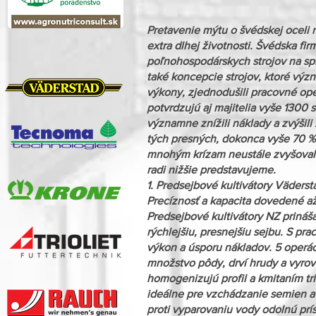
Pretavenie mýtu o švédskej oceli 
extra dlhej životnosti. Švédska fi
poľnohospodárskych strojov na spr
také koncepcie strojov, ktoré výz
výkony, zjednodušili pracovné ope
potvrdzujú aj majitelia vyše 130
významne znížili náklady a zvýšili
tých presných, dokonca vyše 70 %.
mnohým krízam neustále zvyšovala
radi nižšie predstavujeme.
1. Predsejbové kultivátory Väders
Precíznosť a kapacita dovedené a
Predsejbové kultivátory NZ prináš
rýchlejšiu, presnejšiu sejbu. S pr
výkon a úsporu nákladov. 5 operác
množstvo pôdy, drví hrudy a vyrov
homogenizujú profil a kmitaním tr
ideálne pre vzchádzanie semien a 
proti vyparovaniu vody odolnú prí