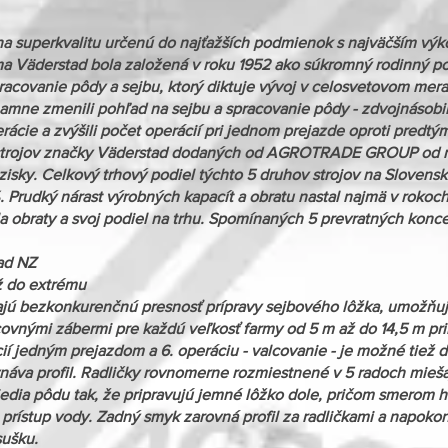
na superkvalitu určenú do najťažších podmienok s najväčším výk
rma Väderstad bola založená v roku 1952 ako súkromný rodinný po
acovanie pôdy a sejbu, ktorý diktuje vývoj v celosvetovom merad
namne zmenili pohľad na sejbu a spracovanie pôdy - zdvojnásobil
rácie a zvýšili počet operácií pri jednom prejazde oproti predt
0 strojov značky Väderstad dodaných od AGROTRADE GROUP od ro
 zisky. Celkový trhový podiel týchto 5 druhov strojov na Slovensk
 Prudký nárast výrobných kapacít a obratu nastal najmä v rokoc
 obraty a svoj podiel na trhu. Spomínaných 5 prevratných konce
tad NZ
ž do extrému
ajú bezkonkurenčnú presnosť prípravy sejbového lôžka, umožňujú
acovnými zábermi pre každú veľkosť farmy od 5 m až do 14,5 m pr
ií jedným prejazdom a 6. operáciu - valcovanie - je možné tiež 
náva profil. Radličky rovnomerne rozmiestnené v 5 radoch mieša
iedia pôdu tak, že pripravujú jemné lôžko dole, pričom smerom 
prístup vody. Zadný smyk zarovná profil za radličkami a napoko
sušku.