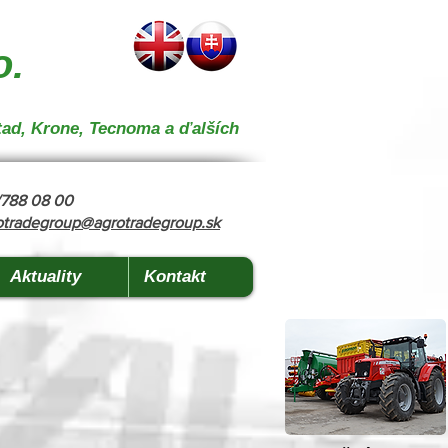
 } { "@context": "https://schema.org", "@type": "CollectionPage", "name": "Stroje na kŕmenie a
o.
tad, Krone, Tecnoma a ďalších
8/788 08 00
otradegroup@agrotradegroup.sk
Aktuality
Kontakt