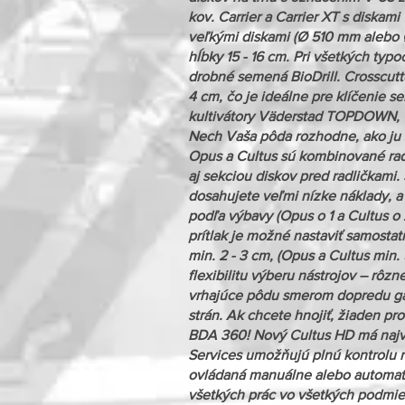
kov. Carrier a Carrier XT s diskam
veľkými diskami (Ø 510 mm alebo Ø
hĺbky 15 - 16 cm. Pri všetkých typ
drobné semená BioDrill. Crosscutt
4 cm, čo je ideálne pre klíčenie s
kultivátory Väderstad TOPDOWN
Nech Vaša pôda rozhodne, ako ju s
Opus a Cultus sú kombinované rad
aj sekciou diskov pred radličkami.
dosahujete veľmi nízke náklady, 
podľa výbavy (Opus o 1 a Cultus o
prítlak je možné nastaviť samost
min. 2 - 3 cm, (Opus a Cultus min
flexibilitu výberu nástrojov – rôzn
vrhajúce pôdu smerom dopredu gar
strán. Ak chcete hnojiť, žiaden p
BDA 360! Nový Cultus HD má najväč
Services umožňujú plnú kontrolu 
ovládaná manuálne alebo automati
všetkých prác vo všetkých podmie