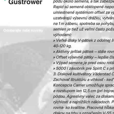
pôdu okolo semena, a tak zabezpeč
Rapid sú semená obklopené nepor
umiestnené systémom offset za v
uzatvárajú výsevnú drážku, vytvár
na 1 m záberu, spotreba sa pohyb
semien je tiež už veľmi často pož
Odoberajte naše novinky
výhodami:
» Veľké disky V-pätiek z odolnej 
40-120 kg.
» Aktívny prítlak pätiek – stále r
» Offset výsevné pätky – lepšie či
» Výpad semena je pred osou rotá
» 5000 l zásobník pre Spirit C s p
3. Diskové kultivátory Väderstad Ca
Zachovať štruktúru a vlhkosť - ke
Koncepcia Carrier umožňuje spraco
a rozstupom len 12,5 cm (pri trojr
pôdou. Agresívny valec za diskami
rýchlosti a najnižších nákladoch. 
rovna- ko kvalitne. Pracovná hĺbka 
diskov na trhu s označením V-55 