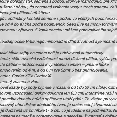
uje dôležitý styk semena s pôdou, ktorý je rozhodujúci pre klíč
ušenou pôdou, čo znamená vzlínanie vody z troch smerov! Veľk
ýsevnými pätkami efektívne
ajúc optimálny kontakt semena s pôdou vo všetkých podmienkach.
uje od 4 do 10 l/ha podľa podmienok. Seed Eye na moni- torova
adovanou výbavou. S konkurenciou môžme porovnávať iba sejačky
švédskej ocele V-55 majú mimoriadne dlhú životnosť a je možné m
ovnaká hĺbka sejby na celom poli je udržiavaná automaticky.
stenie, stále rovnaká vzdialenosť medzi diskami pätiek, vyššia pre
cie pätiek – nedochádza k vynášaniu semien – presná hĺbka
rihnojovaním od 4 m, a od 6 m pre Spirit S bez prihnojovania.
rrier, Carrier XT a Carrier XL
ď menej znamená viac.
vať každý typ pôdy plynule v rozsahu od 1 do 16 cm hĺbky. Ostr
adovom usporiadaní diskov dokonca len 8,3 cm) intenzívne režú ra
 pomáha drveniu hrúd a opätovne utuží pôdu. To všetko pri vys
Pracovný uhol diskov kónického tvaru je počas celej životnosti s
je dodržaná už pri hĺbke 1 - 5 cm, čo je ideálne na podmietku. Na
znamená najmenšie opotrebovanie a najvyššiu životnosť s doživo