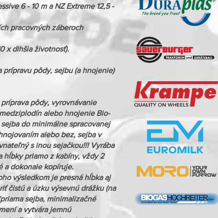
sive 6 - 10 m a NZ Extreme 12,5 -
ších pracovných záberoch
 x dlhšia životnosť).
 prípravu pôdy, sejbu (a hnojenie)
 príprava pôdy, vyrovnávanie
a medziplodín alebo hnojenie Bio-
, sejba do minimálne spracovanej
rihnojovaním alebo bez, sejba v
nateľný s inou sejačkou!!! Vyrába
 hĺbky priamo z kabíny, vždy 2
é a dokonale kopíruje.
oho výsledkom je presná hĺbka aj
iť čistú a úzku výsevnú drážku (na
(priama sejba, minimalizačné
emení a vytvára jemnú