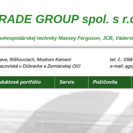
nakladanie", "description": "MX, JCB", "url": "https://www.agrotradegroup.sk/manipulan-technika"
robu" }
ADE GROUP spol. s r.
oľnohospodárskej techniky Massey Ferguson, JCB, Väders
žňave, Rišňovciach, Modrom Kameni
tel. č.: 05
acoviská v Dúbravke a Zemianskej Olči
e-mail:
agr
duktové portfólio
Servis
Požičovňa