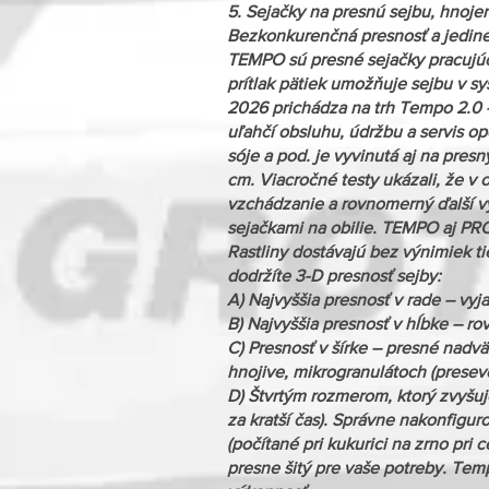
5. Sejačky na presnú sejbu, hnoj
Bezkonkurenčná presnosť a jedine
TEMPO sú presné sejačky pracujúce
prítlak pätiek umožňuje sejbu v sys
2026 prichádza na trh Tempo 2.0 - 
uľahčí obsluhu, údržbu a servis op
sóje a pod. je vyvinutá aj na pre
cm. Viacročné testy ukázali, že v 
vzchádzanie a rovnomerný ďalší výv
sejačkami na obilie. TEMPO aj PR
Rastliny dostávajú bez výnimiek 
dodržíte 3-D presnosť sejby:
A) Najvyššia presnosť v rade – vy
B) Najvyššia presnosť v hĺbke – ro
C) Presnosť v šírke – presné nadv
hnojive, mikrogranulátoch (presevo
D) Štvrtým rozmerom, ktorý zvyšuje
za kratší čas). Správne nakonfig
(počítané pri kukurici na zrno pri 
presne šitý pre vaše potreby. Te