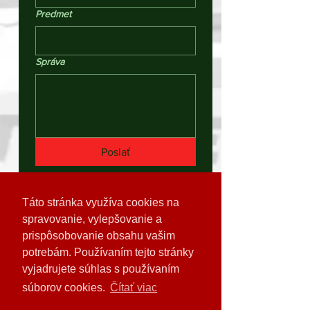
Predmet
Správa
Poslať
« späť
Táto stránka využíva cookies na
spravovanie, vylepšovanie a
prispôsobovanie obsahu vašim
potrebám. Používaním tejto stránky
vyjadrujete súhlas s používaním
súborov cookies.
Čítať viac