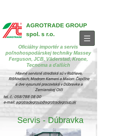
{ "@context": "https://schema.org", "@type": "CollectionPage",
"name": "Stroje na manipuláciu a nakladanie", "description": "MX,
JCB", "url": "https://www.agrotradegroup.sk/manipulan-technika" } {
"@context": "https://schema.org", "@type": "CollectionPage",
"name": "Stroje na kŕmenie a podstielanie", "description": "Trioliet",
"url": "https://www.agrotradegroup.sk/stroje-pre-zivocisnu-vyrobu" }
AGROTRADE GROUP
spol. s r.o.
Oficiálny importér a servis
poľnohospodárskej techniky Massey
Ferguson, JCB, Väderstad, Krone,
Tecnoma a ďalších
Hlavné servisné strediská sú v Rožňave,
Rišňovciach, Modrom Kameni a Malom Čepčíne
a dve vysunuté pracoviská v Dúbravke a
Zemianskej Olči
tel. č.: 058/788 08 00
e-mail:
agrotradegroup@agrotradegroup.sk
Servis - Dúbravka