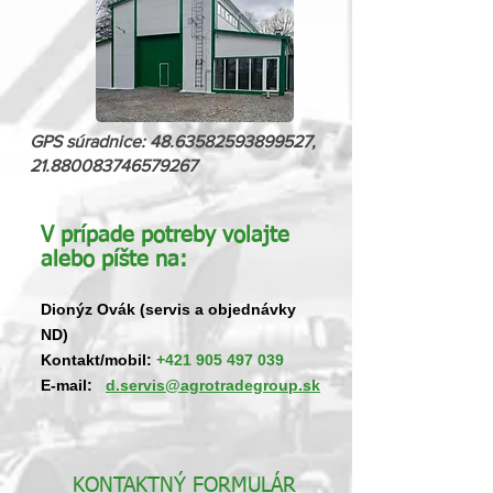
GPS súradnice:
48.63582593899527
,
21.880083746579267
​V prípade potreby volajte
alebo píšte na:
Dionýz Ovák (servis a objednávky
ND)
Kontakt/mobil:
+421 905 497 039
E-mail:
d.servis@agrotradegroup.sk
KONTAKTNÝ FORMULÁR