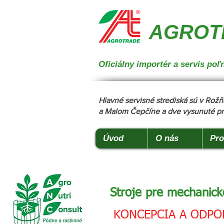
{ "@context": "https://schema.org", "@type": "CollectionPage", "name": "Stroje na manipuláciu a 
podstielanie", "description": "Trioliet", "url": "https://www.agrotradegroup.sk/stroje-pre-zivocisnu-vy
AGROTR
Oficiálny importér a servis p
Hlavné servisné strediská sú v Ro
a Malom Čepčíne a dve vysunuté pr
Úvod
O nás
Pro
Stroje pre mechanick
KONCEPCIA A ODPO