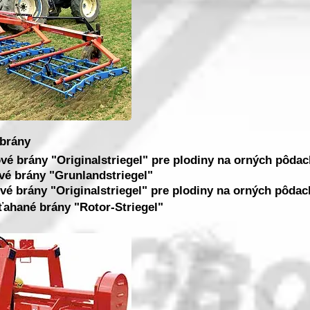
 brány
vé brány "Originalstriegel" pre plodiny na orných pôdac
vé brány "Grunlandstriegel"
vé brány "Originalstriegel" pre plodiny na orných pôdac
ťahané brány "Rotor-Striegel"