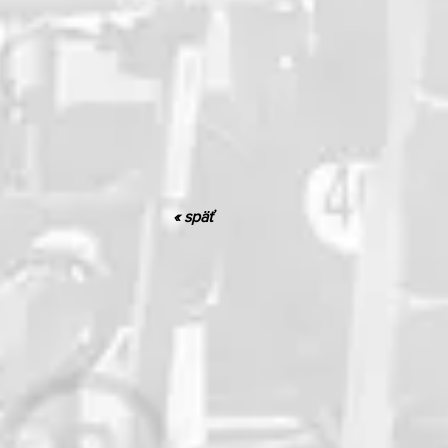
« späť