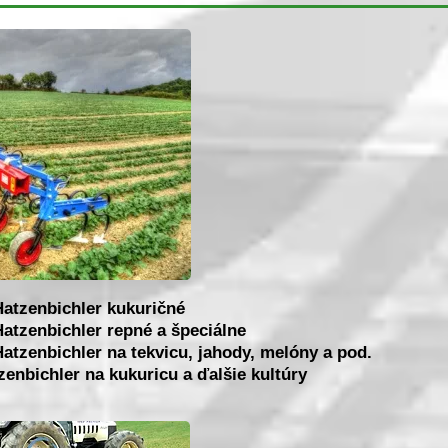
Hatzenbichler kukuričné
atzenbichler repné a špeciálne
atzenbichler na tekvicu, jahody, melóny a pod.
enbichler na kukuricu a ďalšie kultúry