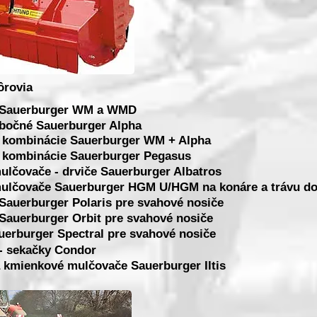
ôrovia
 Sauerburger WM a WMD
bočné Sauerburger Alpha
 kombinácie Sauerburger WM + Alpha
 kombinácie Sauerburger Pegasus
ulčovače - drviče Sauerburger Albatros
ulčovače Sauerburger HGM U/HGM na konáre a trávu do s
auerburger Polaris pre svahové nosiče
auerburger Orbit pre svahové nosiče
erburger Spectral pre svahové nosiče
- sekačky Condor
 kmienkové mulčovače Sauerburger Iltis