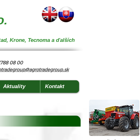
 } { "@context": "https://schema.org", "@type": "CollectionPage", "name": "Stroje na kŕmenie a
o.
tad, Krone, Tecnoma a ďalších
8/788 08 00
otradegroup@agrotradegroup.sk
Aktuality
Kontakt