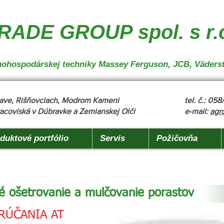
nakladanie", "description": "MX, JCB", "url": "https://www.agrotradegroup.sk/manipulan-technika"
robu" }
ADE GROUP spol. s r.
oľnohospodárskej techniky Massey Ferguson, JCB, Väders
žňave, Rišňovciach, Modrom Kameni
tel. č.: 05
acoviská v Dúbravke a Zemianskej Olči
e-mail:
agr
duktové portfólio
Servis
Požičovňa
é ošetrovanie a mulčovanie porastov
RÚČANIA AT