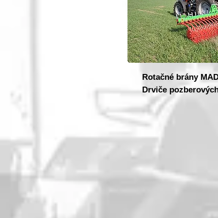
Rotačné brány MA
Drviče pozberový