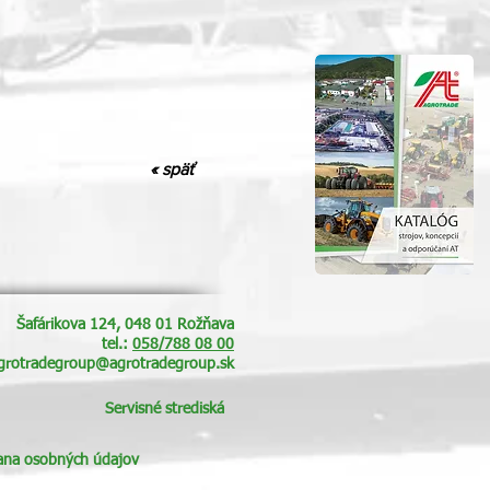
« späť
Šafárikova 124, 048 01 Rožňava
tel.:
058/788 08 00
grotradegroup@agrotradegroup.sk
Servisné strediská
ana osobných údajov