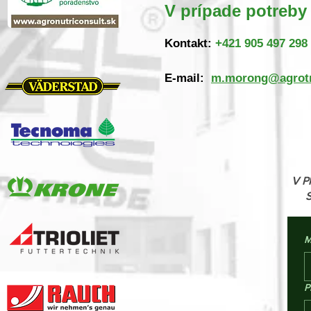
V prípade potreby 
Kontakt:
+421 905 497 298
E-mail:
m.morong@agrotr
V P
M
P