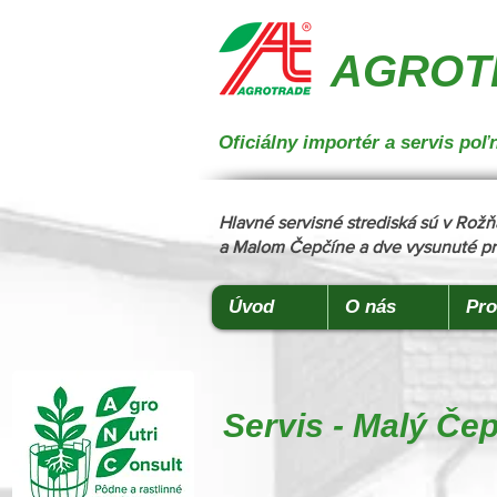
{ "@context": "https://schema.org", "@type": "CollectionPage", "name": "Stroje na manipuláciu a 
podstielanie", "description": "Trioliet", "url": "https://www.agrotradegroup.sk/stroje-pre-zivocisnu-vy
AGROTR
Oficiálny importér a servis p
Hlavné servisné strediská sú v Ro
a Malom Čepčíne a dve vysunuté pr
Úvod
O nás
Pro
Servis - Malý Če