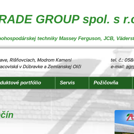
nakladanie", "description": "MX, JCB", "url": "https://www.agrotradegroup.sk/manipulan-technika"
robu" }
ADE GROUP spol. s r.
oľnohospodárskej techniky Massey Ferguson, JCB, Väders
žňave, Rišňovciach, Modrom Kameni
tel. č.: 05
acoviská v Dúbravke a Zemianskej Olči
e-mail:
agr
duktové portfólio
Servis
Požičovňa
pčín