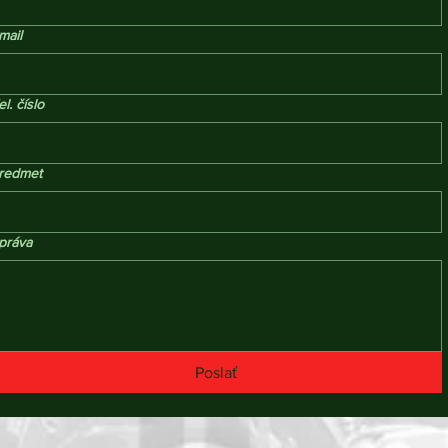
mail
el. číslo
redmet
práva
Poslať