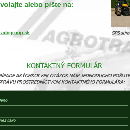
volajte alebo píšte na:
adegroup.sk
GPS súra
KONTAKTNÝ FORMULÁR
RÍPADE AKÝCHKOĽVEK OTÁZOK NÁM JEDNODUCHO POŠLITE
SPRÁVU PROSTREDNÍCTVOM KONTAKTNÉHO FORMULÁRA:
eno
riezvisko