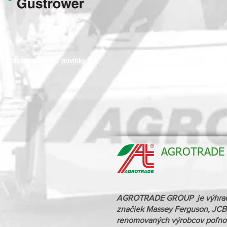
Odoberajte naše novinky
AGROTRADE G
AGROTRADE GROUP je výhradný 
značiek Massey Ferguson, JCB,
renomovaných výrobcov poľnoh