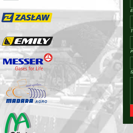
E
T
P
S