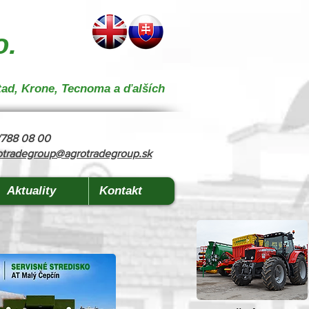
 } { "@context": "https://schema.org", "@type": "CollectionPage", "name": "Stroje na kŕmenie a
o.
tad, Krone, Tecnoma a ďalších
8/788 08 00
otradegroup@agrotradegroup.sk
Aktuality
Kontakt