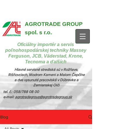
{ "@context": "https://schema.org", "@type": "CollectionPage",
"name": "Stroje na manipuláciu a nakladanie", "description": "MX,
JCB", "url": "https://www.agrotradegroup.sk/manipulan-technika" } {
"@context": "https://schema.org", "@type": "CollectionPage",
"name": "Stroje na kŕmenie a podstielanie", "description": "Trioliet",
"url": "https://www.agrotradegroup.sk/stroje-pre-zivocisnu-vyrobu" }
AGROTRADE GROUP
spol. s r.o.
Oficiálny importér a servis
poľnohospodárskej techniky Massey
Ferguson, JCB, Väderstad, Krone,
Tecnoma a ďalších
Hlavné servisné strediská sú v Rožňave,
Rišňovciach, Modrom Kameni a Malom Čepčíne
a dve vysunuté pracoviská v Dúbravke a
Zemianskej Olči
tel. č.: 058/788 08 00
e-mail:
agrotradegroup@agrotradegroup.sk
Blog
All Posts