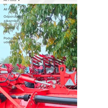
All Posts
Odporúčania
zákazníkov
Napísali o
nás
Podujatia a
udalosti