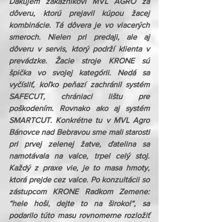
Ďakujem zákazníkovi MVL AGRO za 
dôveru, ktorú prejavil kúpou žacej 
kombinácie. Tá dôvera je vo viacerých 
smeroch. Nielen pri predaji, ale aj 
dôveru v servis, ktorý podrží klienta v 
prevádzke. Žacie stroje KRONE sú 
špička vo svojej kategórii. Nedá sa 
vyčísliť, koľko peňazí zachránil systém 
SAFECUT, chrániaci lištu pre 
poškodením. Rovnako ako aj systém 
SMARTCUT. Konkrétne tu v MVL Agro 
Bánovce nad Bebravou sme mali starosti 
pri prvej zelenej žatve, ďatelina sa 
namotávala na valce, trpel celý stoj. 
Každý z praxe vie, je to masa hmoty, 
ktorá prejde cez valce. Po konzultácii so 
zástupcom KRONE Radkom Zemene: 
“hele hoši, dejte to na široko!“, sa 
podarilo túto masu rovnomerne rozložiť 