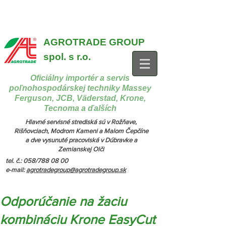
{ "@context": "https://schema.org", "@type": "CollectionPage",
"name": "Stroje na manipuláciu a nakladanie", "description": "MX,
JCB", "url": "https://www.agrotradegroup.sk/manipulan-technika" } {
"@context": "https://schema.org", "@type": "CollectionPage",
"name": "Stroje na kŕmenie a podstielanie", "description": "Trioliet",
"url": "https://www.agrotradegroup.sk/stroje-pre-zivocisnu-vyrobu" }
AGROTRADE GROUP
spol. s r.o.
Oficiálny importér a servis
poľnohospodárskej techniky Massey
Ferguson, JCB, Väderstad, Krone,
Tecnoma a ďalších
Hlavné servisné strediská sú v Rožňave,
Rišňovciach, Modrom Kameni a Malom Čepčíne
a dve vysunuté pracoviská v Dúbravke a
Zemianskej Olči
tel. č.: 058/788 08 00
e-mail:
agrotradegroup@agrotradegroup.sk
Odporúčanie na žaciu
kombináciu Krone EasyCut