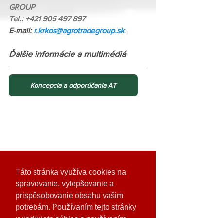
GROUP
Tel.: +421 905 497 897
E-mail: 
r.krkos@agrotradegroup.sk
Ďalšie informácie a multimédiá
Koncepcia a odporúčania AT
Táto stránka využíva cookies na
spravovanie, vylepšovanie a
prispôsobovanie obsahu vašim
potrebám. Používaním tejto stránky