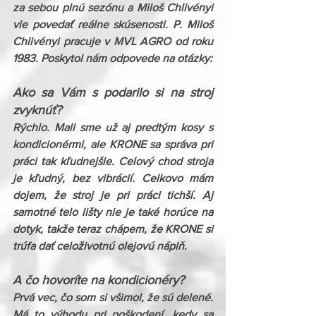
za sebou plnú sezónu a Miloš Chlivényi 
vie povedať reálne skúsenosti. P. Miloš 
Chlivényi pracuje v MVL AGRO od roku 
1983. Poskytol nám odpovede na otázky:
Ako sa Vám s podarilo si na stroj 
zvyknúť?
Rýchlo. Mali sme už aj predtým kosy s 
kondicionérmi, ale KRONE sa správa pri 
práci tak kľudnejšie. Celový chod stroja 
je kľudný, bez vibrácií. Celkovo mám 
dojem, že stroj je pri práci tichší. Aj 
samotné telo lišty nie je také horúce na 
dotyk, takže teraz chápem, že KRONE si 
trúfa dať celoživotnú olejovú náplň.
A čo hovoríte na kondicionéry?
Prvá vec, čo som si všimol, že sú delené. 
Má to výhodu pri poškodení, kedy sa 