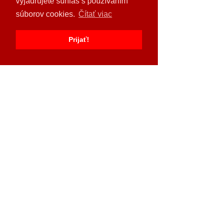
vyjadrujete súhlas s používaním
súborov cookies.
Čítať viac
Prijať!
https://www.youtube.com/watch?v=6yPpOnk-
YWA