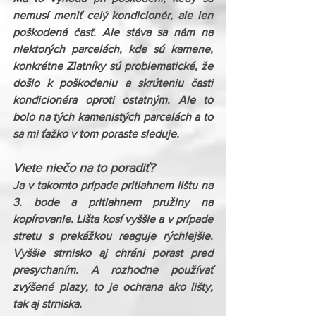
nemusí meniť celý kondicionér, ale len 
poškodená časť. Ale stáva sa nám na 
niektorých parcelách, kde sú kamene, 
konkrétne Zlatníky sú problematické, že 
došlo k poškodeniu a skrúteniu časti 
kondicionéra oproti ostatným. Ale to 
bolo na tých kamenistých parcelách a to 
sa mi ťažko v tom poraste sleduje.
Viete niečo na to poradiť?
Ja v takomto prípade pritiahnem lištu na 
3. bode a pritiahnem pružiny na 
kopírovanie. Lišta kosí vyššie a v prípade 
stretu s prekážkou reaguje rýchlejšie. 
Vyššie strnisko aj chráni porast pred 
presychaním. A rozhodne používať 
zvýšené plazy, to je ochrana ako lišty, 
tak aj strniska.