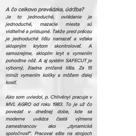
A čo celkovo prevádzka, údržba?
Je to jednoduché, ovládanie je 
jednoduché, mazacie miesta sú 
viditeľné a prístupné. Takže pred prácou 
je jednoduché lištu namazať a vďaka 
sklopným krytom skontrolovať. A 
samozrejme, sklopím kryt a vymením 
pohodlne nôž. A aj systém SAFECUT je 
výborný, žiadna zničená lišta. Za 15 
minút vymením kolíky a môžem ďalej 
kosiť.
Ako som uviedol, p. Chlivényi pracuje v 
MVL AGRO od roku 1983. To je už čo 
povedať v dnešnej dobe, kde sa 
moderne uvádza častá výmena 
zamestnancov ako „dynamická 
spoločnosť“. Pracoval ešte na strojoch 