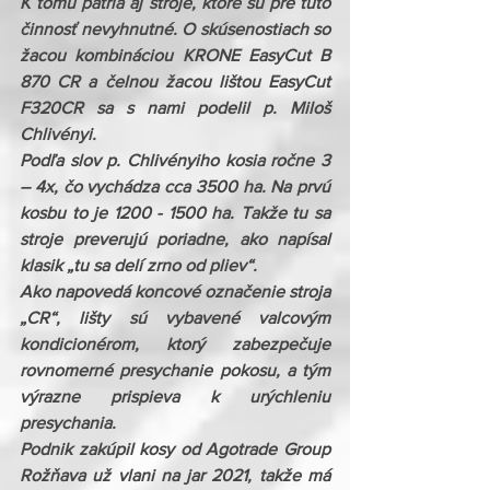
K tomu patria aj stroje, ktoré sú pre túto 
činnosť nevyhnutné. O skúsenostiach so 
žacou kombináciou KRONE EasyCut B 
870 CR a čelnou žacou lištou EasyCut 
F320CR sa s nami podelil p. Miloš 
Chlivényi.
Podľa slov p. Chlivényiho kosia ročne 3 
– 4x, čo vychádza cca 3500 ha. Na prvú 
kosbu to je 1200 - 1500 ha. Takže tu sa 
stroje preverujú poriadne, ako napísal 
klasik „tu sa delí zrno od pliev“. 
Ako napovedá koncové označenie stroja 
„CR“, lišty sú vybavené valcovým 
kondicionérom, ktorý zabezpečuje 
rovnomerné presychanie pokosu, a tým 
výrazne prispieva k urýchleniu 
presychania.
Podnik zakúpil kosy od Agotrade Group 
Rožňava už vlani na jar 2021, takže má 