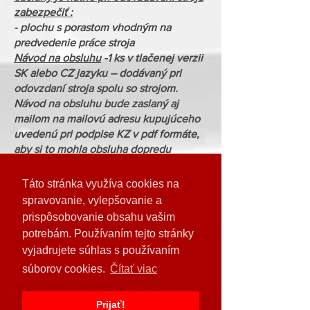
zabezpečiť :
- plochu s porastom vhodným na
predvedenie práce stroja
Návod na obsluhu
-1 ks v tlačenej verzii
SK alebo CZ jazyku – dodávaný pri
odovzdaní stroja spolu so strojom.
Návod na obsluhu bude zaslaný aj
mailom na mailovú adresu kupujúceho
uvedenú pri podpise KZ v pdf formáte,
aby si to mohla obsluha dopredu
prečítať.
Táto stránka využíva cookies na
Cena v EUR (bez DPH):
spravovanie, vylepšovanie a
200348400
Disková žacia kombinácia
prispôsobovanie obsahu vašim
EasyCut B 750 31.157,00
potrebám. Používaním tejto stránky
€
vyjadrujete súhlas s používaním
B002 Plazy pre vysoké strnisko (pre
súborov cookies.
Čítať viac
strnisko vyššie ako900mm,4x) 484,00
€
Cenníková cena 2022
Prijať!