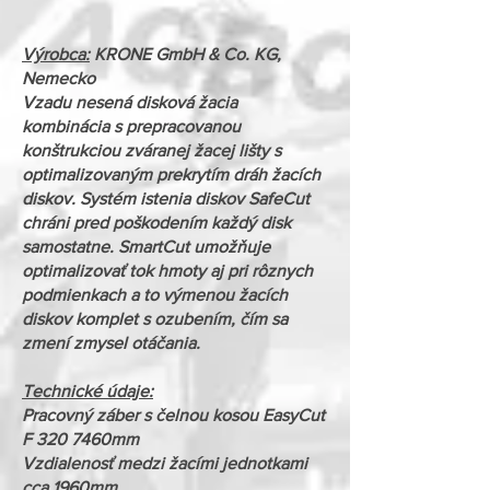
Výrobca:
KRONE GmbH & Co. KG,
Nemecko
Vzadu nesená disková žacia
kombinácia s prepracovanou
konštrukciou zváranej žacej lišty s
optimalizovaným prekrytím dráh žacích
diskov. Systém istenia diskov SafeCut
chráni pred poškodením každý disk
samostatne. SmartCut umožňuje
optimalizovať tok hmoty aj pri rôznych
podmienkach a to výmenou žacích
diskov komplet s ozubením, čím sa
zmení zmysel otáčania.
Technické údaje:
Pracovný záber s čelnou kosou EasyCut
F 320 7460mm
Vzdialenosť medzi žacími jednotkami
cca 1960mm