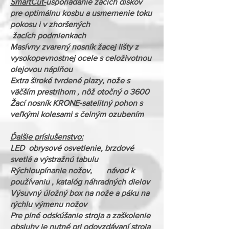
SmartCut-
usporiadanie žacích diskov
pre optimálnu kosbu a usmernenie toku
pokosu i v zhoršených
žacích podmienkach
Masívny zvarený nosník žacej lišty z
vysokopevnostnej ocele s celoživotnou
olejovou náplňou
Extra široké tvrdené plazy, nože s
väčším prestrihom , nôž otočný o 3600
Žací nosník KRONE-satelitný pohon s
veľkými kolesami s čelným ozubením
Ďalšie príslušenstvo:
LED obrysové osvetlenie, brzdové
svetlá a výstražnú tabulu
Rýchloupínanie nožov, návod k
používaniu , katalóg náhradných dielov
Výsuvný úložný box na nože a páku na
rýchlu výmenu nožov
Pre plné odskúšanie stroja a zaškolenie
obsluhy je nutné pri odovzdávaní stroja