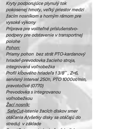
Kryty podporujúce plynulý tok
pokosenej hmoty, veľký priestor medzi
žacím nosníkom a horným rámom pre
vysoké výkony
Príprava pre voliteľné príslušenstvo-
podpery pre odstavenie v transportnej
polohe
Pohon:
Priamy pohon bez strát PTO-kardanový
hriadeľ-prevodovka žacieho stroja,
integrovaná voľnobežka
Profil kĺbového hriadeľa 1 3/8´´ , Z=6,
servisný interval 250h, PTO 1000ot/min,
pravotočivé (0770)
Prevodovka s integrovanou
voľnobežkou
Žací nosník:
SafeCut
-istenie žacích diskov smer
otáčania A(všetky disky sa otáčajú do
stredu) v základe