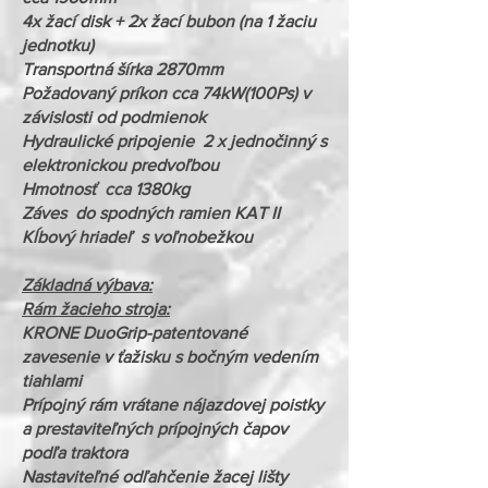
4x žací disk + 2x žací bubon (na 1 žaciu
jednotku)
Transportná šírka 2870mm
Požadovaný príkon cca 74kW(100Ps) v
závislosti od podmienok
Hydraulické pripojenie 2 x jednočinný s
elektronickou predvoľbou
Hmotnosť cca 1380kg
Záves do spodných ramien KAT II
Kĺbový hriadeľ s voľnobežkou
Základná výbava:
Rám žacieho stroja:
KRONE DuoGrip-patentované
zavesenie v ťažisku s bočným vedením
tiahlami
Prípojný rám vrátane nájazdovej poistky
a prestaviteľných prípojných čapov
podľa traktora
Nastaviteľné odľahčenie žacej lišty