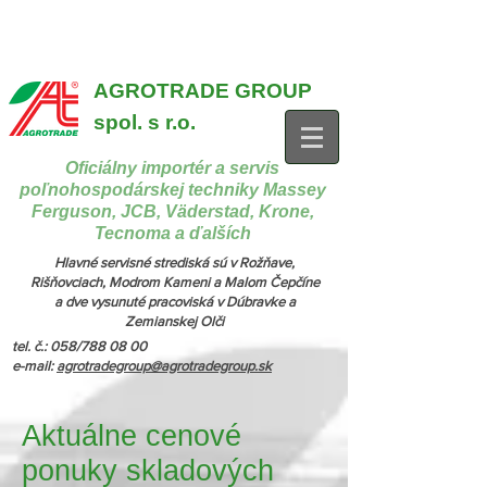
{ "@context": "https://schema.org", "@type": "CollectionPage",
"name": "Stroje na manipuláciu a nakladanie", "description": "MX,
JCB", "url": "https://www.agrotradegroup.sk/manipulan-technika" } {
"@context": "https://schema.org", "@type": "CollectionPage",
"name": "Stroje na kŕmenie a podstielanie", "description": "Trioliet",
"url": "https://www.agrotradegroup.sk/stroje-pre-zivocisnu-vyrobu" }
AGROTRADE GROUP
spol. s r.o.
Oficiálny importér a servis
poľnohospodárskej techniky Massey
Ferguson, JCB, Väderstad, Krone,
Tecnoma a ďalších
Hlavné servisné strediská sú v Rožňave,
Rišňovciach, Modrom Kameni a Malom Čepčíne
a dve vysunuté pracoviská v Dúbravke a
Zemianskej Olči
tel. č.: 058/788 08 00
e-mail:
agrotradegroup@agrotradegroup.sk
Aktuálne cenové
ponuky skladových