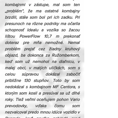
kombajnmi v zástupe, mal som ten 
„problém“, že ma ostatné kombajny 
brzdili, stále som bol pri ich zadku. Pri 
presunoch na rôzne podniky ma očarila 
schopnosť Idealu a vozíka so žacou 
lištou PowerFlow 10,7 m prekonať 
doteraz pre mňa nemožné. Nemal 
problém prejsť cez žiadny kruhový 
objazd, ba dokonca za Ružomberkom, 
keď som už nemohol na diaľnicu, v 
malej obci, v malých uličkách, som s 
celou súpravou dokázal zabočiť 
približne 130 stupňov. Toto by som 
nedokázal s kombajnom MF Centora, s 
ktorým som kosil a presúval sa už dlhé 
roky. Tiež veľmi oceňujem pohon Vario 
prevodovky, vďaka čomu som 
nezvalcoval predo mnou idúce vozidlo v 