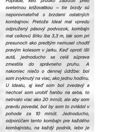
Poprade, keď prudko zabrzdil pred 
svetelnou križovatkou – tie brzdy sú 
neporovnateľné s brzdami ostatných 
kombajnov. Pretože Ideal mal vpredu 
odpružený pásový podvozok, kombajn 
mal celkovú šírku iba 3,3 m, tak som pri 
presunoch ako predtým nemusel chodiť 
pravým kolesom v jarku. Keď oproti išli 
autá, jednoducho sa celá súprava 
zmestila do správneho pruhu. A 
nakoniec niečo o dennej údržbe: bol 
som zvyknutý na viac, ako jednu hodinu. 
U Idealu, aj keď som bol zvedavý a 
nechcel som urobiť hanbu na seba, to 
netrvalo viac ako 20 minút, ale aby som 
pravdu povedal, bol by som to zvládol v 
pohode za 10 minút. Jednoducho, 
odporúčam tento kombajn pre každého 
kombajnistu, na každý podnik, lebo je 