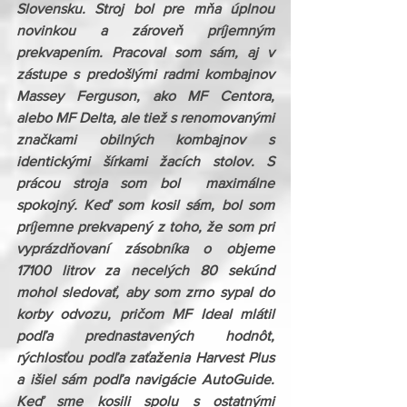
Slovensku. Stroj bol pre mňa úplnou 
novinkou a zároveň príjemným 
prekvapením. Pracoval som sám, aj v 
zástupe s predošlými radmi kombajnov 
Massey Ferguson, ako MF Centora, 
alebo MF Delta, ale tiež s renomovanými 
značkami obilných kombajnov s 
identickými šírkami žacích stolov. S 
prácou stroja som bol  maximálne 
spokojný. Keď som kosil sám, bol som 
príjemne prekvapený z toho, že som pri 
vyprázdňovaní zásobníka o objeme 
17100 litrov za necelých 80 sekúnd  
mohol sledovať, aby som zrno sypal do 
korby odvozu, pričom MF Ideal mlátil 
podľa prednastavených hodnôt, 
rýchlosťou podľa zaťaženia Harvest Plus 
a išiel sám podľa navigácie AutoGuide. 
Keď sme kosili spolu s ostatnými 