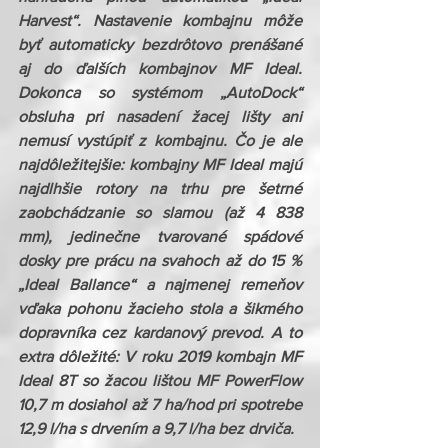
Harvest“. Nastavenie kombajnu môže 
byť automaticky bezdrôtovo prenášané 
aj do ďalších kombajnov MF Ideal. 
Dokonca so systémom „AutoDock“ 
obsluha pri nasadení žacej lišty ani 
nemusí vystúpiť z kombajnu. Čo je ale 
najdôležitejšie: kombajny MF Ideal majú 
najdlhšie rotory na trhu pre šetrné 
zaobchádzanie so slamou (až 4 838 
mm), jedinečne tvarované spádové 
dosky pre prácu na svahoch až do 15 % 
„Ideal Ballance“ a najmenej remeňov 
vďaka pohonu žacieho stola a šikmého 
dopravníka cez kardanový prevod. A to 
extra dôležité: V roku 2019 kombajn MF 
Ideal 8T so žacou lištou MF PowerFlow 
10,7 m dosiahol až 7 ha/hod pri spotrebe 
12,9 l/ha s drvením a 9,7 l/ha bez drviča.