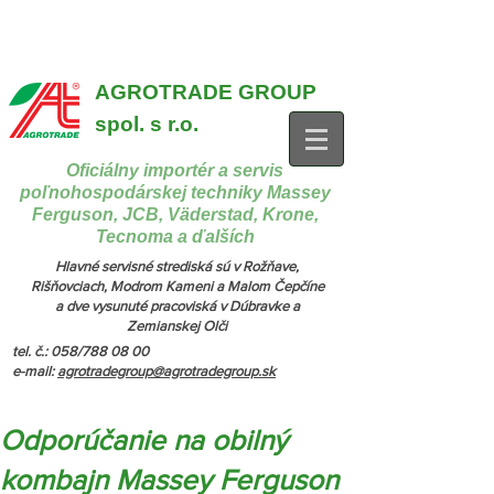
{ "@context": "https://schema.org", "@type": "CollectionPage",
"name": "Stroje na manipuláciu a nakladanie", "description": "MX,
JCB", "url": "https://www.agrotradegroup.sk/manipulan-technika" } {
"@context": "https://schema.org", "@type": "CollectionPage",
"name": "Stroje na kŕmenie a podstielanie", "description": "Trioliet",
"url": "https://www.agrotradegroup.sk/stroje-pre-zivocisnu-vyrobu" }
AGROTRADE GROUP
spol. s r.o.
Oficiálny importér a servis
poľnohospodárskej techniky Massey
Ferguson, JCB, Väderstad, Krone,
Tecnoma a ďalších
Hlavné servisné strediská sú v Rožňave,
Rišňovciach, Modrom Kameni a Malom Čepčíne
a dve vysunuté pracoviská v Dúbravke a
Zemianskej Olči
tel. č.: 058/788 08 00
e-mail:
agrotradegroup@agrotradegroup.sk
Odporúčanie na obilný
kombajn Massey Ferguson