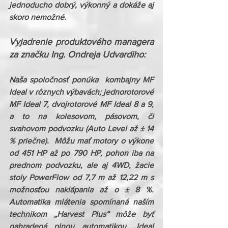
jednoducho dobrý, výkonný a dokáže aj 
skoro nemožné. 
Vyjadrenie produktového managera 
za značku Ing. Ondreja Udvardiho:
Naša spoločnosť ponúka  kombajny MF 
Ideal v rôznych výbavách; jednorotorové 
MF Ideal 7, dvojrotorové MF Ideal 8 a 9, 
a to na kolesovom, pásovom, či 
svahovom podvozku (Auto Level až ± 14 
% priečne).  Môžu mať motory o výkone 
od 451 HP až po 790 HP, pohon iba na 
prednom podvozku, ale aj 4WD, žacie 
stoly PowerFlow od 7,7 m až 12,22 m s 
možnosťou naklápania až o ± 8 %. 
Automatika mlátenia spomínaná naším 
technikom „Harvest Plus“ môže byť 
nahradená plnou automatikou „Ideal 