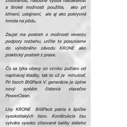
zlisovanosť, násobne vyššia nasiakavosť  
a široké možnosti použitia,  ako pri 
kŕmení, ustajnení,  ale aj ako pokryvná 
hmota na pôdu.
Zaujal ma postreh o možnosti reverzu 
podpory rozbehu, určite to posunieme 
do výrobného závodu KRONE ako 
praktický postreh z praxe.
Čo sa týka obavy zo vzniku požiaru od 
napínacej kladky, tak to už je  minulosť. 
Pri lisoch BiGPack V. generácie je úplne 
nový systém čistenia viazačov 
PowerClean.
Lisy KRONE  BiGPack patria k špičke 
vysokotlakých lisov. Konštrukcia lisu 
vytvára vysoko zlisované balíky stáleho 