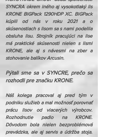
SYNCRA okrem iného aj vysokotlaký lis 
KRONE BiGPack 1290HDP XC. BiGPack 
kúpili od nás v roku 2021 a o 
skúsenostiach s lisom sa s nami podelila 
obsluha lisu. Strojník pracujúci na lise 
má praktické skúsenosti nielen s lismi 
KRONE, ale aj s návesmi na zber a 
stohovanie balíkov Arcusin.
Pýtali sme sa v SYNCRE, prečo sa 
rozhodli pre značku KRONE.
Náš kolega pracoval aj pred tým v 
podniku služieb a mal možnosť porovnať 
prácu lisov od viacerých výrobcov. 
Rozhodnutie padlo na KRONE. 
Dôvodom bola nielen bezproblémová 
prevádzka, ale aj servis a údržba stoja. 