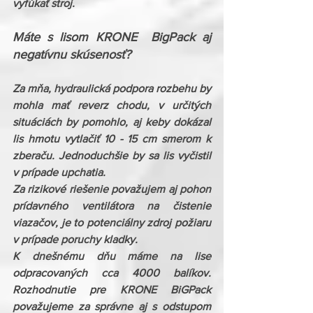
vyfúkať stroj.
Máte s lisom KRONE  BigPack aj 
negatívnu skúsenosť?
Za mňa, hydraulická podpora rozbehu by 
mohla mať reverz chodu, v určitých 
situáciách by pomohlo, aj keby dokázal 
lis hmotu vytlačiť 10 - 15 cm smerom k 
zberaču. Jednoduchšie by sa lis vyčistil 
v prípade upchatia.
Za rizikové riešenie považujem aj pohon 
prídavného ventilátora na čistenie 
viazačov, je to potenciálny zdroj požiaru 
v prípade poruchy kladky.
K dnešnému dňu máme na lise  
odpracovaných cca 4000 balíkov. 
Rozhodnutie pre KRONE BiGPack 
považujeme za správne aj s odstupom 