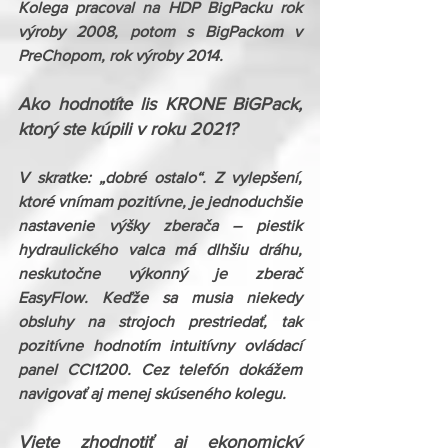
Kolega pracoval na HDP BigPacku rok 
výroby 2008, potom s BigPackom v 
PreChopom, rok výroby 2014.
Ako hodnotíte lis KRONE BiGPack, 
ktorý ste kúpili v roku 2021?
V skratke: „dobré ostalo“. Z vylepšení, 
ktoré vnímam pozitívne, je jednoduchšie 
nastavenie výšky zberača – piestik 
hydraulického valca má dlhšiu dráhu,  
neskutočne výkonný je zberač 
EasyFlow. Keďže sa musia niekedy 
obsluhy na strojoch prestriedať, tak 
pozitívne hodnotím intuitívny ovládací 
panel CCI1200. Cez telefón dokážem 
navigovať aj menej skúseného kolegu.
Viete zhodnotiť aj ekonomický 