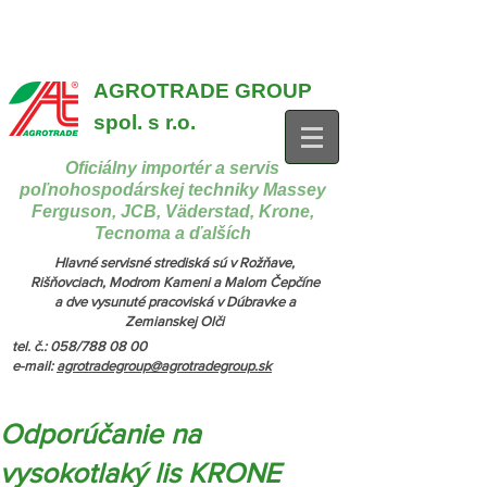
{ "@context": "https://schema.org", "@type": "CollectionPage",
"name": "Stroje na manipuláciu a nakladanie", "description": "MX,
JCB", "url": "https://www.agrotradegroup.sk/manipulan-technika" } {
"@context": "https://schema.org", "@type": "CollectionPage",
"name": "Stroje na kŕmenie a podstielanie", "description": "Trioliet",
"url": "https://www.agrotradegroup.sk/stroje-pre-zivocisnu-vyrobu" }
AGROTRADE GROUP
spol. s r.o.
Oficiálny importér a servis
poľnohospodárskej techniky Massey
Ferguson, JCB, Väderstad, Krone,
Tecnoma a ďalších
Hlavné servisné strediská sú v Rožňave,
Rišňovciach, Modrom Kameni a Malom Čepčíne
a dve vysunuté pracoviská v Dúbravke a
Zemianskej Olči
tel. č.: 058/788 08 00
e-mail:
agrotradegroup@agrotradegroup.sk
Odporúčanie na
vysokotlaký lis KRONE