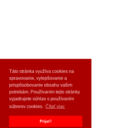
Táto stránka využíva cookies na
spravovanie, vylepšovanie a
prispôsobovanie obsahu vašim
potrebám. Používaním tejto stránky
vyjadrujete súhlas s používaním
Pre viac informácií kontaktujte 
súborov cookies.
Čítať viac
nášho produktového manažéra:
Prijať!
Ing. Richard Krkoš