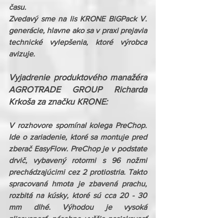
času.
Zvedavý sme na lis KRONE BiGPack V. 
generácie, hlavne ako sa v praxi prejavia 
technické vylepšenia, ktoré výrobca 
avizuje.
Vyjadrenie produktového manažéra 
AGROTRADE GROUP Richarda 
Krkoša za značku KRONE:
V rozhovore spomínal kolega PreChop. 
Ide o zariadenie, ktoré sa montuje pred 
zberač EasyFlow. PreChop je v podstate 
drvič, vybavený rotormi s 96 nožmi 
prechádzajúcimi cez 2 protiostria. Takto 
spracovaná hmota je zbavená prachu, 
rozbitá na kúsky, ktoré sú cca 20 - 30 
mm dlhé. Výhodou je vysoká 