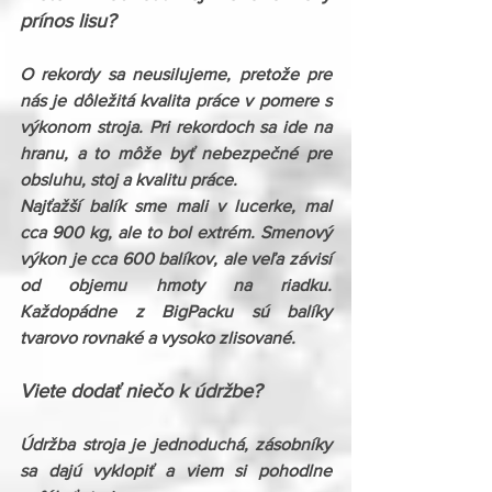
prínos lisu?
O rekordy sa neusilujeme, pretože pre 
nás je dôležitá kvalita práce v pomere s 
výkonom stroja. Pri rekordoch sa ide na 
hranu, a to môže byť nebezpečné pre 
obsluhu, stoj a kvalitu práce.
Najťažší balík sme mali v lucerke, mal 
cca 900 kg, ale to bol extrém. Smenový 
výkon je cca 600 balíkov, ale veľa závisí 
od objemu hmoty na riadku. 
Každopádne z BigPacku sú balíky 
tvarovo rovnaké a vysoko zlisované.
Viete dodať niečo k údržbe?
Údržba stroja je jednoduchá, zásobníky 
sa dajú vyklopiť a viem si pohodlne 