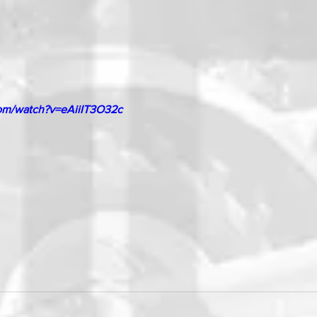
om/watch?v=eAiiIT3O32c