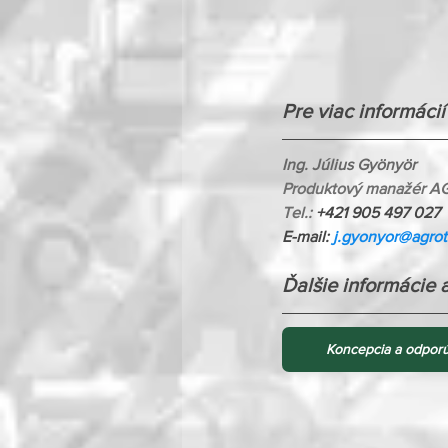
Pre viac informáci
Ing. Július Gyönyör
Produktový manažér
Tel.: 
+421 905 497 027
E-mail: 
j.gyonyor@agrot
Ďalšie informácie 
Koncepcia a odpor