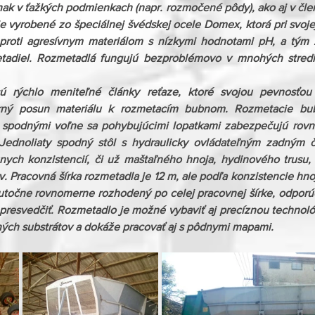
ak v ťažkých podmienkach (napr. rozmočené pôdy), ako aj v člen
 vyrobené zo špeciálnej švédskej ocele Domex, ktorá pri svojej
proti agresívnym materiálom s nízkymi hodnotami pH, a tým 
etadiel. Rozmetadlá fungujú bezproblémovo v mnohých stredi
 rýchlo meniteľné články reťaze, ktoré svojou pevnosťou a
rný posun materiálu k rozmetacím bubnom. Rozmetacie bu
 spodnými voľne sa pohybujúcimi lopatkami zabezpečujú rovn
 Jednoliaty spodný stôl s hydraulicky ovládateľným zadným 
ôznych konzistencií, či už maštaľného hnoja, hydinového trusu,
v. Pracovná šírka rozmetadla je 12 m, ale podľa konzistencie hno
 skutočne rovnomerne rozhodený po celej pracovnej šírke, odpor
a presvedčiť. Rozmetadlo je možné vybaviť aj precíznou technológ
tných substrátov a dokáže pracovať aj s pôdnymi mapami.