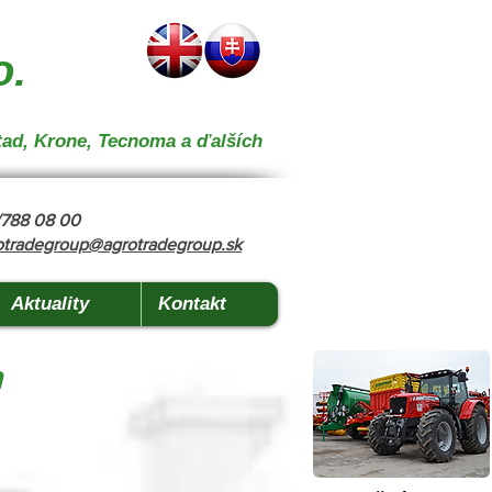
 } { "@context": "https://schema.org", "@type": "CollectionPage", "name": "Stroje na kŕmenie a
o.
tad, Krone, Tecnoma a ďalších
8/788 08 00
otradegroup@agrotradegroup.sk
Aktuality
Kontakt
a