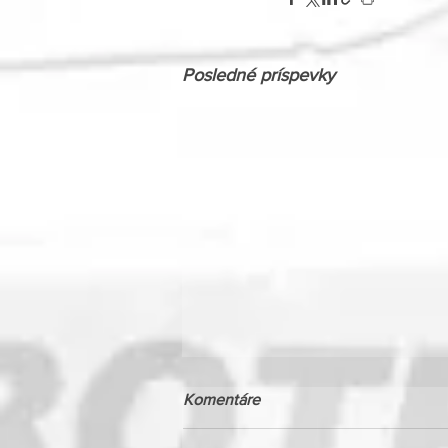
Posledné príspevky
Komentáre