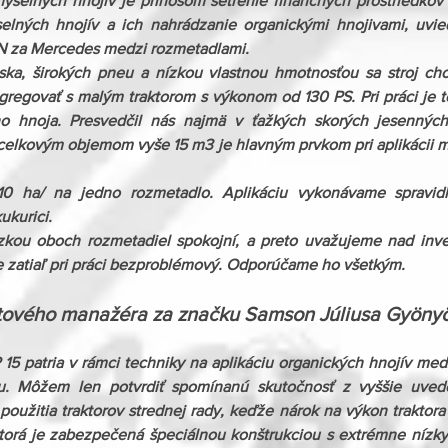
selných hnojív je prínosom šetrenie finančných prostriedkov k
selných hnojív a ich nahrádzanie organickými hnojivami, uvie
 za Mercedes medzi rozmetadlami.
ka, širokých pneu a nízkou vlastnou hmotnosťou sa stroj chov
gregovať s malým traktorom s výkonom od 130 PS. Pri práci je to
ého hnoja. Presvedčil nás najmä v ťažkých skorých jesennýc
celkovým objemom vyše 15 m3 je hlavným prvkom pri aplikácii m
0 ha/ na jedno rozmetadlo. Aplikáciu vykonávame spravidla
ukurici.
kou oboch rozmetadiel spokojní, a preto uvažujeme nad inve
 zatiaľ pri práci bezproblémový. Odporúčame ho všetkým.
tového manažéra za značku Samson Júliusa Gyöny
5 patria v rámci techniky na aplikáciu organických hnojív medz
u. Môžem len potvrdiť spomínanú skutočnosť z vyššie uved
oužitia traktorov strednej rady, keďže nárok na výkon traktora j
torá je zabezpečená špeciálnou konštrukciou s extrémne nízky