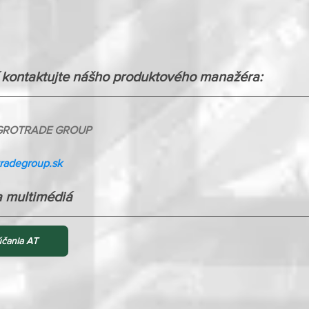
í kontaktujte nášho produktového manažéra:
 AGROTRADE GROUP
radegroup.sk
a multimédiá
účania AT