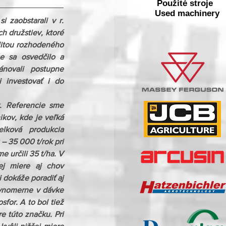
Použité stroje
Used machinery
zaobstarali v r. 
h družstiev, ktoré 
litou rozhodeného 
 sa osvedčilo a 
novali postupne 
 investovať i do 
. Referencie sme 
ikov, kde je veľká 
lková produkcia 
 35 000 t/rok pri 
určili 35 t/ha. V 
j miere aj chov 
dokáže poradiť aj 
ovnomerne v dávke 
for. A to bol tiež 
 túto značku. Pri 