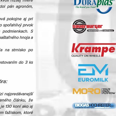
vôli nižšej miere 
dol pán agronóm, 
á pokojne aj pri 
 spoľahlivý prvok 
h podmienkach. S 
aštaľného hnoja a 
 na strnisko po 
stovaním do 3 ks 
öra
:
i najpredávanejší 
eného článku, že 
e 130 koní ako aj 
m ťažiskom, ktoré 