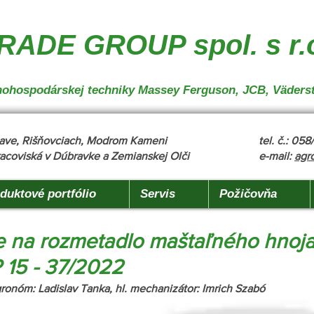
nakladanie", "description": "MX, JCB", "url": "https://www.agrotradegroup.sk/manipulan-technika"
robu" }
ADE GROUP spol. s r.
oľnohospodárskej techniky Massey Ferguson, JCB, Väders
žňave, Rišňovciach, Modrom Kameni
tel. č.: 05
acoviská v Dúbravke a Zemianskej Olči
e-mail:
agr
duktové portfólio
Servis
Požičovňa
 na rozmetadlo maštaľného hnoj
15 - 37/2022
gronóm: Ladislav Tanka, hl. mechanizátor: Imrich Szabó