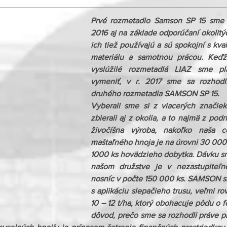
Prvé rozmetadlo Samson SP 15 sme si 
2016 aj na základe odporúčaní okolitýc
ich tiež používajú a sú spokojní s kva
materiálu a samotnou prácou. Keďže
vyslúžilé rozmetadlá LIAZ sme plá
vymeniť, v r. 2017 sme sa rozhodli
druhého rozmetadla SAMSON SP 15.
Vyberali sme si z viacerých značiek
zbierali aj z okolia, a to najmä z podn
živočíšna výroba, nakoľko naša ce
maštaľného hnoja je na úrovni 30 000 –
1000 ks hovädzieho dobytka. Dávku sme 
našom družstve je v nezastupiteľne
nosníc v počte 150 000 ks. SAMSON si 
s aplikáciu slepačieho trusu, veľmi r
10 – 12 t/ha, ktorý obohacuje pôdu o fos
dôvod, prečo sme sa rozhodli práve pre