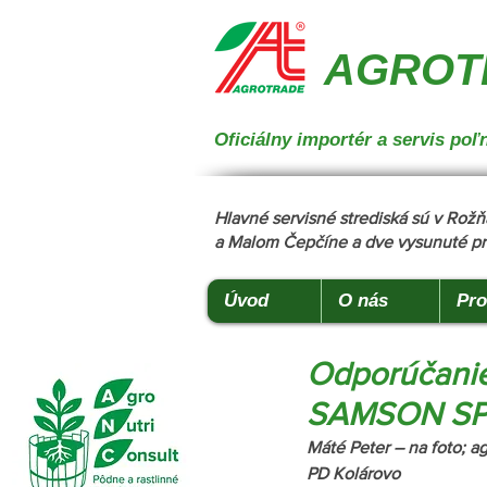
{ "@context": "https://schema.org", "@type": "CollectionPage", "name": "Stroje na manipuláciu a 
podstielanie", "description": "Trioliet", "url": "https://www.agrotradegroup.sk/stroje-pre-zivocisnu-vy
AGROTR
Oficiálny importér a servis p
Hlavné servisné strediská sú v Ro
a Malom Čepčíne a dve vysunuté pr
Úvod
O nás
Pro
Odporúčanie
SAMSON SP 
Máté Peter – na foto; a
PD Kolárovo