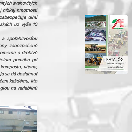
itých svahovitých 
 nízkej hmotnosti 
zabezpečuje dlhú 
skách už vyše 10 
 spoľahlivosťou 
bny zabezpečené 
omerné a drobivé 
čelom pomáha pri 
 kompostu, vápna, 
ja sa dá dosiahnuť 
účam každému, kto 
iou na variabilnú 