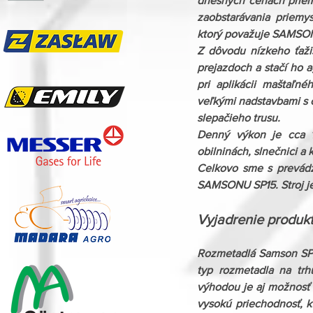
dnešných cenách priemy
zaobstarávania priemy
ktorý považuje SAMSON
Z dôvodu nízkeho ťažis
prejazdoch a stačí ho a
pri aplikácii maštaľn
veľkými nadstavbami s 
slepačieho trusu.
Denný výkon je cca 1
obilninách, slnečnici a k
Celkovo sme s prevádz
SAMSONU SP15. Stroj je
​Vyjadrenie 
produk
Rozmetadlá Samson SP 1
typ rozmetadla na trh
výhodou je aj možnosť p
vysokú priechodnosť, k