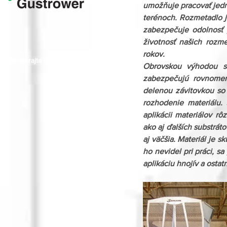
umožňuje pracovať jedn
terénoch. Rozmetadlo je
zabezpečuje odolnosť 
životnosť našich rozm
rokov.
Odoberajte naše novinky
Obrovskou výhodou sú
zabezpečujú rovnome
delenou závitovkou so
rozhodenie materiálu.
aplikácii materiálov r
ako aj ďalších substráto
aj väčšia. Materiál je
ho nevidel pri práci, s
aplikáciu hnojív a osta