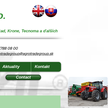
 } { "@context": "https://schema.org", "@type": "CollectionPage", "name": "Stroje na kŕmenie a
o.
tad, Krone, Tecnoma a ďalších
8/788 08 00
otradegroup@agrotradegroup.sk
Aktuality
Kontakt
Contact