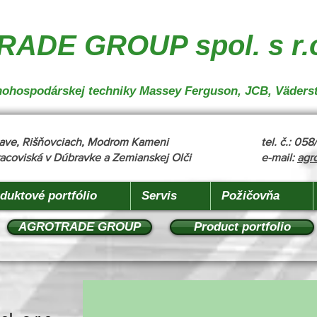
nakladanie", "description": "MX, JCB", "url": "https://www.agrotradegroup.sk/manipulan-technika"
robu" }
ADE GROUP spol. s r.
oľnohospodárskej techniky Massey Ferguson, JCB, Väders
žňave, Rišňovciach, Modrom Kameni
tel. č.: 05
acoviská v Dúbravke a Zemianskej Olči
e-mail:
agr
duktové portfólio
Servis
Požičovňa
AGROTRADE GROUP
Product portfolio