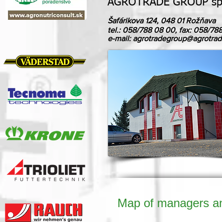
AGROTRADE GROUP spol
Šafárikova 124, 048 01 Rožňava
tel.: 058/788 08 00, fax: 058/78
e-mail:
agrotradegroup@agrotrad
Map of managers and