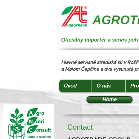
{ "@context": "https://schema.org", "@type": "CollectionPage", "name": "Stroje na manipuláciu a 
podstielanie", "description": "Trioliet", "url": "https://www.agrotradegroup.sk/stroje-pre-zivocisnu-vy
AGROTR
Oficiálny importér a servis p
Hlavné servisné strediská sú v Ro
a Malom Čepčíne a dve vysunuté pr
Úvod
O nás
Pro
Home
Contact