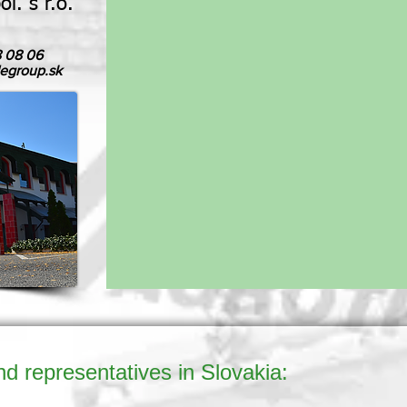
. s r.o.
8 08 06
egroup.sk
 representatives in Slovakia: