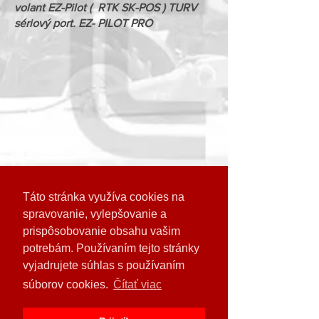
volant EZ-Pilot ( RTK SK-POS ) TURV
sériový port. EZ- PILOT PRO
Táto stránka využíva cookies na
spravovanie, vylepšovanie a
Odoberajte naše novinky
prispôsobovanie obsahu vašim
potrebám. Používaním tejto stránky
vyjadrujete súhlas s používaním
súborov cookies.
Čítať viac