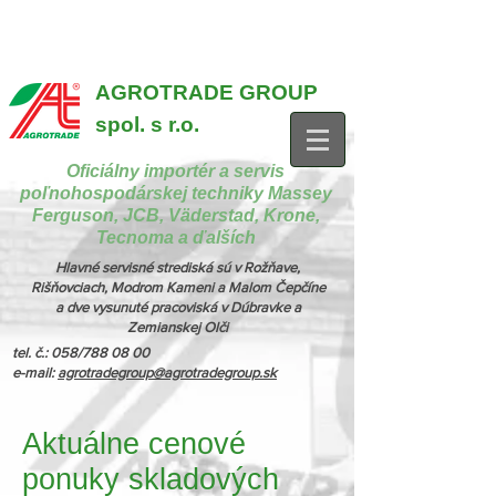
{ "@context": "https://schema.org", "@type": "CollectionPage",
"name": "Stroje na manipuláciu a nakladanie", "description": "MX,
JCB", "url": "https://www.agrotradegroup.sk/manipulan-technika" } {
"@context": "https://schema.org", "@type": "CollectionPage",
"name": "Stroje na kŕmenie a podstielanie", "description": "Trioliet",
"url": "https://www.agrotradegroup.sk/stroje-pre-zivocisnu-vyrobu" }
AGROTRADE GROUP
spol. s r.o.
Oficiálny importér a servis
poľnohospodárskej techniky Massey
Ferguson, JCB, Väderstad, Krone,
Tecnoma a ďalších
Hlavné servisné strediská sú v Rožňave,
Rišňovciach, Modrom Kameni a Malom Čepčíne
a dve vysunuté pracoviská v Dúbravke a
Zemianskej Olči
tel. č.: 058/788 08 00
e-mail:
agrotradegroup@agrotradegroup.sk
Aktuálne cenové
ponuky skladových