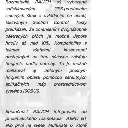
Rozmetadlá RAUCH sú vybavené 
sofistikovaným GPS-prepínaním 
sekčných šírok a ovládaním na úvrati, 
takzvaným Section Control. Testy 
preukázali, že zmenšením dvojnásobne 
ošetrených plôch je možná úspora 
hnojív až nad 10%. Kompatibilita s 
takmer všetkými N-senzormi  
dostupnými na trhu súčasne zaisťuje 
hnojenie podľa potreby. To je možné 
realizovať aj cieleným presným 
hnojením oblasti pomocou satelitných 
aplikačných máp prostredníctvom 
systému ISOBUS.
Spoločnosť RAUCH integrovala do 
pneumatického rozmetadla  AERO GT 
ako prvá na svete, MultiRate 6, ktoré 