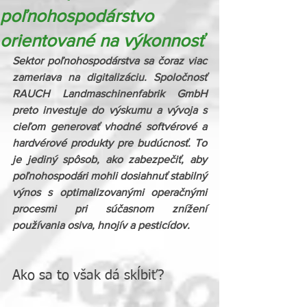
poľnohospodárstvo
orientované na výkonnosť
Sektor poľnohospodárstva sa čoraz viac 
zameriava na digitalizáciu. Spoločnosť 
RAUCH Landmaschinenfabrik GmbH 
preto investuje do výskumu a vývoja s 
cieľom generovať vhodné softvérové ​​a 
hardvérové ​​produkty pre budúcnosť. To 
je jediný spôsob, ako zabezpečiť, aby 
poľnohospodári mohli dosiahnuť stabilný 
výnos s optimalizovanými operačnými 
procesmi pri súčasnom znížení 
používania osiva, hnojív a pesticídov.
Ako sa to však dá skĺbiť?