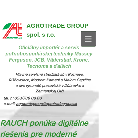
{ "@context": "https://schema.org", "@type": "CollectionPage",
"name": "Stroje na manipuláciu a nakladanie", "description": "MX,
JCB", "url": "https://www.agrotradegroup.sk/manipulan-technika" } {
"@context": "https://schema.org", "@type": "CollectionPage",
"name": "Stroje na kŕmenie a podstielanie", "description": "Trioliet",
"url": "https://www.agrotradegroup.sk/stroje-pre-zivocisnu-vyrobu" }
AGROTRADE GROUP
spol. s r.o.
Oficiálny importér a servis
poľnohospodárskej techniky Massey
Ferguson, JCB, Väderstad, Krone,
Tecnoma a ďalších
Hlavné servisné strediská sú v Rožňave,
Rišňovciach, Modrom Kameni a Malom Čepčíne
a dve vysunuté pracoviská v Dúbravke a
Zemianskej Olči
tel. č.: 058/788 08 00
e-mail:
agrotradegroup@agrotradegroup.sk
RAUCH ponúka digitálne
riešenia pre moderné