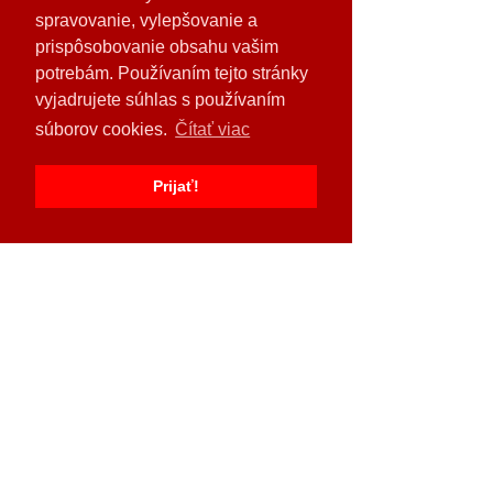
spravovanie, vylepšovanie a
prispôsobovanie obsahu vašim
potrebám. Používaním tejto stránky
vyjadrujete súhlas s používaním
Pozrieť si všetky
Posledné príspevky
súborov cookies.
Čítať viac
Prijať!